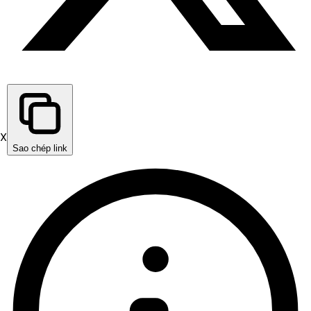
X
Sao chép link