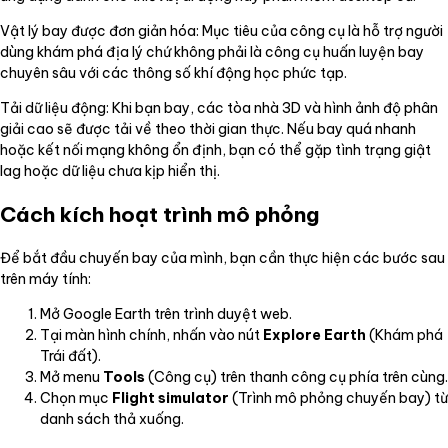
Vật lý bay được đơn giản hóa: Mục tiêu của công cụ là hỗ trợ người
dùng khám phá địa lý chứ không phải là công cụ huấn luyện bay
chuyên sâu với các thông số khí động học phức tạp.
Tải dữ liệu động: Khi bạn bay, các tòa nhà 3D và hình ảnh độ phân
giải cao sẽ được tải về theo thời gian thực. Nếu bay quá nhanh
hoặc kết nối mạng không ổn định, bạn có thể gặp tình trạng giật
lag hoặc dữ liệu chưa kịp hiển thị.
Cách kích hoạt trình mô phỏng
Để bắt đầu chuyến bay của mình, bạn cần thực hiện các bước sau
trên máy tính:
Mở Google Earth trên trình duyệt web.
Tại màn hình chính, nhấn vào nút
Explore Earth
(Khám phá
Trái đất).
Mở menu
Tools
(Công cụ) trên thanh công cụ phía trên cùng.
Chọn mục
Flight simulator
(Trình mô phỏng chuyến bay) từ
danh sách thả xuống.