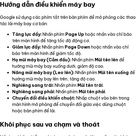
Hướng dẫn điều khiển máy bay
Google sử dụng các phím tắt trên bàn phím để mô phỏng các thao
tác lái máy bay cơ bản:
Tăng lực đẩy:
Nhấn phím
Page Up
hoặc nhấn vào chỉ báo
trên màn hình để tăng tốc độ động cơ.
Giảm lực đẩy:
Nhấn phím
Page Down
hoặc nhấn vào chỉ
báo trên màn hình để giảm tốc độ.
Hạ mũi máy bay (Cắm đầu):
Nhấn phím
Mũi tên lên
để
hướng mũi máy bay xuống dưới, giảm độ cao.
Nâng mũi máy bay (Leo lên):
Nhấn phím
Mũi tên xuống
để
hướng mũi máy bay lên trên, tăng độ cao.
Nghiêng sang trái:
Nhấn phím
Mũi tên trái
.
Nghiêng sang phải:
Nhấn phím
Mũi tên phải
.
Chuyển đổi điều khiển chuột:
Nhấp chuột vào bên trong
màn hình mô phỏng để chuyển đổi giữa việc dùng chuột
hoặc bàn phím để lái.
Khôi phục sau va chạm và thoát