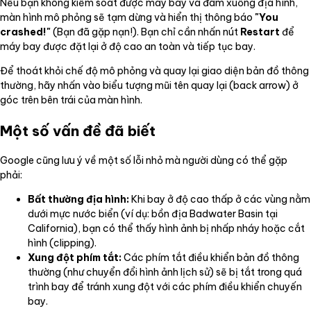
Nếu bạn không kiểm soát được máy bay và đâm xuống địa hình,
màn hình mô phỏng sẽ tạm dừng và hiển thị thông báo
"You
crashed!"
(Bạn đã gặp nạn!). Bạn chỉ cần nhấn nút
Restart
để
máy bay được đặt lại ở độ cao an toàn và tiếp tục bay.
Để thoát khỏi chế độ mô phỏng và quay lại giao diện bản đồ thông
thường, hãy nhấn vào biểu tượng mũi tên quay lại (back arrow) ở
góc trên bên trái của màn hình.
Một số vấn đề đã biết
Google cũng lưu ý về một số lỗi nhỏ mà người dùng có thể gặp
phải:
Bất thường địa hình:
Khi bay ở độ cao thấp ở các vùng nằm
dưới mực nước biển (ví dụ: bồn địa Badwater Basin tại
California), bạn có thể thấy hình ảnh bị nhấp nháy hoặc cắt
hình (clipping).
Xung đột phím tắt:
Các phím tắt điều khiển bản đồ thông
thường (như chuyển đổi hình ảnh lịch sử) sẽ bị tắt trong quá
trình bay để tránh xung đột với các phím điều khiển chuyến
bay.