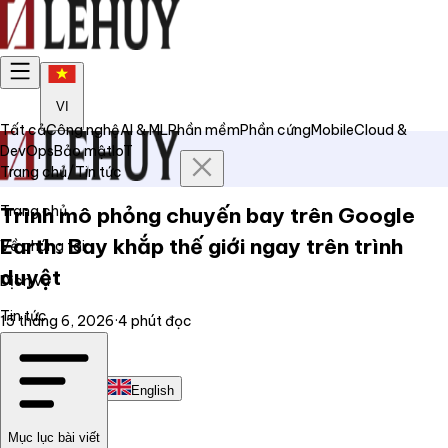
VI
Tất cả
Công nghệ
AI & ML
Phần mềm
Phần cứng
Mobile
Cloud &
DevOps
Bảo mật
IoT
Trang chủ
/
Tin tức
Trang chủ
Trình mô phỏng chuyến bay trên Google
Earth: Bay khắp thế giới ngay trên trình
Về chúng tôi
duyệt
Dịch vụ
Tin tức
15 tháng 6, 2026
·
4
phút đọc
Liên hệ
Tiếng Việt
English
Mục lục bài viết