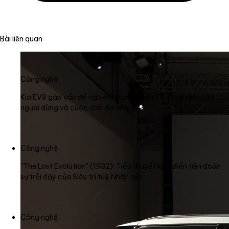
Bài liên quan
Công nghệ
Kia EV9 gặp vấn đề nghiêm trọng về pin: Trải nghiệm của
người dùng và cuộc chờ đợi kéo dài
Công nghệ
"The Last Evolution" (1932): Tiểu thuyết kinh điển tiên đoán
sự trỗi dậy của Siêu trí tuệ Nhân tạo
Công nghệ