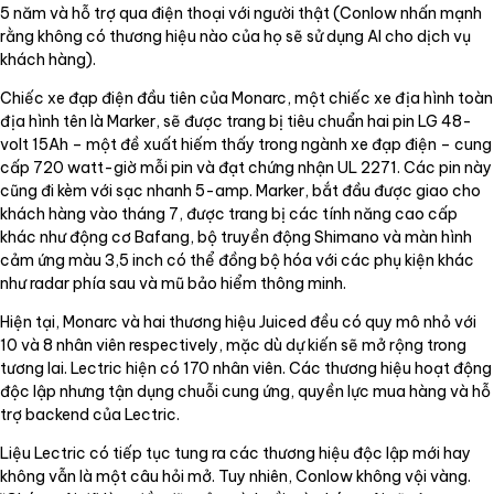
5 năm và hỗ trợ qua điện thoại với người thật (Conlow nhấn mạnh
rằng không có thương hiệu nào của họ sẽ sử dụng AI cho dịch vụ
khách hàng).
Chiếc xe đạp điện đầu tiên của Monarc, một chiếc xe địa hình toàn
địa hình tên là Marker, sẽ được trang bị tiêu chuẩn hai pin LG 48-
volt 15Ah – một đề xuất hiếm thấy trong ngành xe đạp điện – cung
cấp 720 watt-giờ mỗi pin và đạt chứng nhận UL 2271. Các pin này
cũng đi kèm với sạc nhanh 5-amp. Marker, bắt đầu được giao cho
khách hàng vào tháng 7, được trang bị các tính năng cao cấp
khác như động cơ Bafang, bộ truyền động Shimano và màn hình
cảm ứng màu 3,5 inch có thể đồng bộ hóa với các phụ kiện khác
như radar phía sau và mũ bảo hiểm thông minh.
Hiện tại, Monarc và hai thương hiệu Juiced đều có quy mô nhỏ với
10 và 8 nhân viên respectively, mặc dù dự kiến sẽ mở rộng trong
tương lai. Lectric hiện có 170 nhân viên. Các thương hiệu hoạt động
độc lập nhưng tận dụng chuỗi cung ứng, quyền lực mua hàng và hỗ
trợ backend của Lectric.
Liệu Lectric có tiếp tục tung ra các thương hiệu độc lập mới hay
không vẫn là một câu hỏi mở. Tuy nhiên, Conlow không vội vàng.