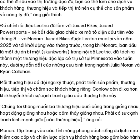
có thể đi sâu vào thị trường dọc đó; bạn có thể làm cho dịch vụ
khách hàng, thương hiệu và tiếp thị trở nên cụ thể cho sản phẩm
và công ty đó,” ông giải thích.
Đó chính là điều Lectric đã làm với Juiced Bikes, Juiced
Powersports – sẽ bắt đầu giao chiếc xe mô tô điện đầu tiên vào
tháng 8 – và Monarc. Juiced Bikes được Lectric mua lại vào năm
2025 và tái khởi động vào tháng trước, trong khi Monarc, ban đầu
là một dự án bí mật (skunkworks) trong nội bộ Lectric, đã tách ra
thành một thương hiệu độc lập có trụ sở tại Minnesota vào tuần
này, dưới sự dẫn dắt của những cựu binh trong ngành Julia Moran và
Ryan Callahan.
Mỗi thương hiệu có đội ngũ kỹ thuật, phát triển sản phẩm, thương
hiệu, tiếp thị và chăm sóc khách hàng riêng. Conlow còn đi xa hơn
khi khuyến khích sự cạnh tranh giữa các thương hiệu này.
“Chúng tôi không muốn ba thương hiệu cuối cùng trông giống nhau,
hoạt động giống nhau hoặc cảm thấy giống nhau. Phải có sự cạnh
tranh lành mạnh giữa [các thương hiệu],” ông nói.
Monarc tập trung vào các tính năng phong cách sống du lịch mạo
hiểm cao cấp và chiến lược dịch vụ khách hàng bao gồm bảo hành