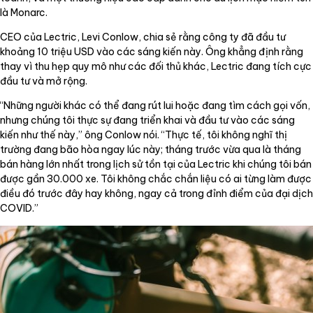
là Monarc.
CEO của Lectric, Levi Conlow, chia sẻ rằng công ty đã đầu tư
khoảng 10 triệu USD vào các sáng kiến này. Ông khẳng định rằng
thay vì thu hẹp quy mô như các đối thủ khác, Lectric đang tích cực
đầu tư và mở rộng.
“Những người khác có thể đang rút lui hoặc đang tìm cách gọi vốn,
nhưng chúng tôi thực sự đang triển khai và đầu tư vào các sáng
kiến như thế này,” ông Conlow nói. “Thực tế, tôi không nghĩ thị
trường đang bão hòa ngay lúc này; tháng trước vừa qua là tháng
bán hàng lớn nhất trong lịch sử tồn tại của Lectric khi chúng tôi bán
được gần 30.000 xe. Tôi không chắc chắn liệu có ai từng làm được
điều đó trước đây hay không, ngay cả trong đỉnh điểm của đại dịch
COVID.”