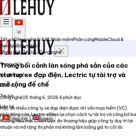
VI
Tất cả
Công nghệ
AI & ML
Phần mềm
Phần cứng
Mobile
Cloud &
DevOps
Bảo mật
IoT
Trang chủ
/
Tin tức
/
Công nghệ
Trang chủ
Trong bối cảnh làn sóng phá sản của các
startup xe đạp điện, Lectric tự tài trợ và
Về chúng tôi
mở rộng đế chế
Dịch vụ
Tin tức
Công nghệ
05 tháng 6, 2026
·
6
phút đọc
Liên hệ
Mặc dù nhiều công ty xe đạp điện được rót vốn mạo hiểm (VC)
phải đóng cửa, Lectric eBikes lại chọn cách tự tài trợ và công bố ba
Tiếng Việt
English
thương hiệu mới. Chiến lược đa thương hiệu giúp công ty duy trì lợi
nhuận và mở rộng thị phần mà không làm loãng giá trị cốt lõi.