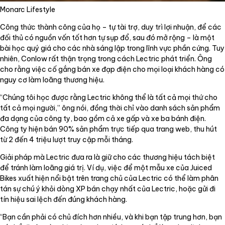
Monarc Lifestyle
Công thức thành công của họ – tự tài trợ, duy trì lợi nhuận, để các
đối thủ có nguồn vốn tốt hơn tự sụp đổ, sau đó mở rộng – là một
bài học quý giá cho các nhà sáng lập trong lĩnh vực phần cứng. Tuy
nhiên, Conlow rất thận trọng trong cách Lectric phát triển. Ông
cho rằng việc cố gắng bán xe đạp điện cho mọi loại khách hàng có
nguy cơ làm loãng thương hiệu.
“Chúng tôi học được rằng Lectric không thể là tất cả mọi thứ cho
tất cả mọi người,” ông nói, đồng thời chỉ vào danh sách sản phẩm
đa dạng của công ty, bao gồm cả xe gấp và xe ba bánh điện.
Công ty hiện bán 90% sản phẩm trực tiếp qua trang web, thu hút
từ 2 đến 4 triệu lượt truy cập mỗi tháng.
Giải pháp mà Lectric đưa ra là giữ cho các thương hiệu tách biệt
để tránh làm loãng giá trị. Ví dụ, việc để một mẫu xe của Juiced
Bikes xuất hiện nổi bật trên trang chủ của Lectric có thể làm phân
tán sự chú ý khỏi dòng XP bán chạy nhất của Lectric, hoặc gửi đi
tín hiệu sai lệch đến đúng khách hàng.
“Bạn cần phải có chủ đích hơn nhiều, và khi bạn tập trung hơn, bạn