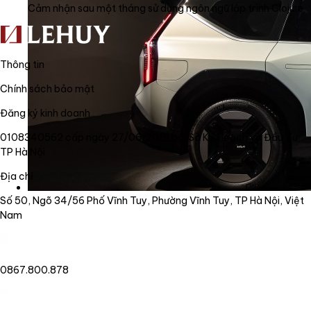
Cảm nhận sau một tháng sử dụng ngôn ngữ lập trình Clojure
Thông tin
Chính sách bảo mật
Đăng ký kinh doanh
0108340562 cấp ngày 27/06/2018 bởi Sở Kế Hoạch và Đầu Tư
TP Hà Nội
Địa chỉ
Số 50, Ngõ 34/56 Phố Vĩnh Tuy, Phường Vĩnh Tuy, TP Hà Nội, Việt
Nam
0867.800.878