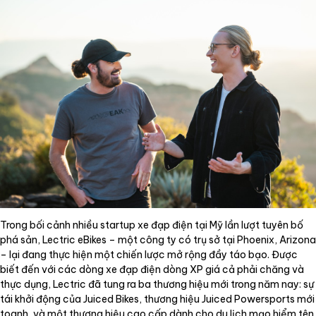
Trong bối cảnh nhiều startup xe đạp điện tại Mỹ lần lượt tuyên bố
phá sản, Lectric eBikes – một công ty có trụ sở tại Phoenix, Arizona
– lại đang thực hiện một chiến lược mở rộng đầy táo bạo. Được
biết đến với các dòng xe đạp điện dòng XP giá cả phải chăng và
thực dụng, Lectric đã tung ra ba thương hiệu mới trong năm nay: sự
tái khởi động của Juiced Bikes, thương hiệu Juiced Powersports mới
toanh, và một thương hiệu cao cấp dành cho du lịch mạo hiểm tên