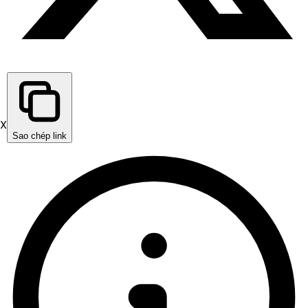
X
Sao chép link