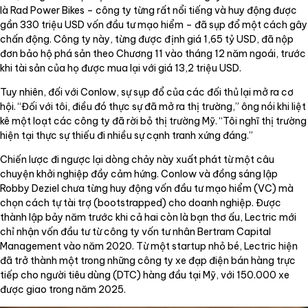
là Rad Power Bikes – công ty từng rất nổi tiếng và huy động được
gần 330 triệu USD vốn đầu tư mạo hiểm – đã sụp đổ một cách gây
chấn động. Công ty này, từng được định giá 1,65 tỷ USD, đã nộp
đơn bảo hộ phá sản theo Chương 11 vào tháng 12 năm ngoái, trước
khi tài sản của họ được mua lại với giá 13,2 triệu USD.
Tuy nhiên, đối với Conlow, sự sụp đổ của các đối thủ lại mở ra cơ
hội. “Đối với tôi, điều đó thực sự đã mở ra thị trường,” ông nói khi liệt
kê một loạt các công ty đã rời bỏ thị trường Mỹ. “Tôi nghĩ thị trường
hiện tại thực sự thiếu đi nhiều sự cạnh tranh xứng đáng.”
Chiến lược đi ngược lại dòng chảy này xuất phát từ một câu
chuyện khởi nghiệp đầy cảm hứng. Conlow và đồng sáng lập
Robby Deziel chưa từng huy động vốn đầu tư mạo hiểm (VC) mà
chọn cách tự tài trợ (bootstrapped) cho doanh nghiệp. Được
thành lập bảy năm trước khi cả hai còn là bạn thơ ấu, Lectric mới
chỉ nhận vốn đầu tư từ công ty vốn tư nhân Bertram Capital
Management vào năm 2020. Từ một startup nhỏ bé, Lectric hiện
đã trở thành một trong những công ty xe đạp điện bán hàng trực
tiếp cho người tiêu dùng (DTC) hàng đầu tại Mỹ, với 150.000 xe
được giao trong năm 2025.