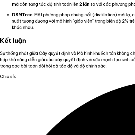
mà còn tăng tốc độ tính toán lên
2 lần
so với các phương pháp
DSMTree
: Một phương pháp chưng cất (distillation) mới lạ
suất tương đương với mô hình "giáo viên" trong biên độ 2% tr
khác nhau.
Kết luận
Sự thống nhất giữa Cây quyết định và Mô hình khuếch tán không chỉ
hợp khả năng diễn giải của cây quyết định với sức mạnh tạo sinh củ
trong các bài toán đòi hỏi cả tốc độ và độ chính xác.
Chia sẻ: