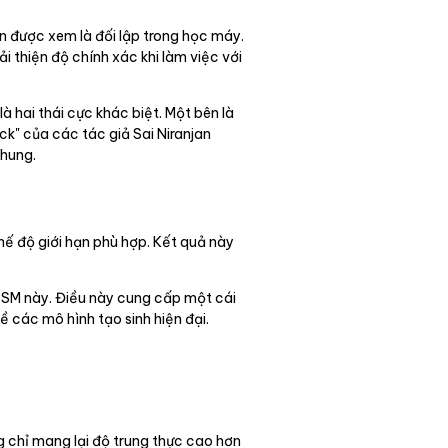
n được xem là đối lập trong học máy.
i thiện độ chính xác khi làm việc với
à hai thái cực khác biệt. Một bên là
ck" của các tác giả Sai Niranjan
chung.
hế độ giới hạn phù hợp. Kết quả này
GTSM này. Điều này cung cấp một cái
ề các mô hình tạo sinh hiện đại.
g chỉ mang lại độ trung thực cao hơn