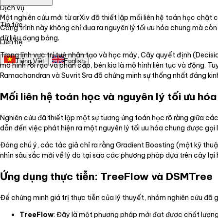
Dịch vụ
Một nghiên cứu mới từ arXiv đã thiết lập mối liên hệ toán học chặt
Tin tức
Công trình này không chỉ đưa ra nguyên lý tối ưu hóa chung mà còn gi
dữ liệu dạng bảng.
Liên hệ
Trong lĩnh vực trí tuệ nhân tạo và học máy, Cây quyết định (Decisio
Tiếng Việt
English
mô hình rời rạc và phân cấp, bên kia là mô hình liên tục và động. T
Ramachandran và Suvrit Sra đã chứng minh sự thống nhất đáng kin
Mối liên hệ toán học và nguyên lý tối ưu hóa
Nghiên cứu đã thiết lập một sự tương ứng toán học rõ ràng giữa cá
dẫn đến việc phát hiện ra một nguyên lý tối ưu hóa chung được gọi 
Đáng chú ý, các tác giả chỉ ra rằng Gradient Boosting (một kỹ thu
nhìn sâu sắc mới về lý do tại sao các phương pháp dựa trên cây lại 
Ứng dụng thực tiễn: TreeFlow và DSMTree
Để chứng minh giá trị thực tiễn của lý thuyết, nhóm nghiên cứu đã gi
TreeFlow
: Đây là một phương pháp mới đạt được chất lượng 