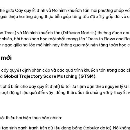
 chẽ giữa Cây quyết định và Mô hình khuếch tán, hai phương pháp vố
ới thiệu hai ứng dụng thực tiễn giúp tăng tốc độ xử lý gấp đôi và cả
n Trees) và Mô hình khuếch tán (Diffusion Models) thường được coi l
uy nhiên, bài báo khoa học mới nhất mang tên "Trees to Flows and Ba
h ngạc giữa hai lớp mô hình này thông qua một nền tảng toán học 
 mới
c cây quyết định phân cấp và các quá trình khuếch tán trong các c
là
Global Trajectory Score Matching (GTSM)
.
ật phổ biến cho cây quyết định) là tối ưu tiệm cận theo nguyên lý 
hoạt động hiệu quả đến vậy, đồng thời cầu nối chúng với lý thuyết v
ới thiệu hai hiện thực hóa chính:
tạo sinh cạnh tranh trên dữ liệu dạng bảng (tabular data). Nó khôn