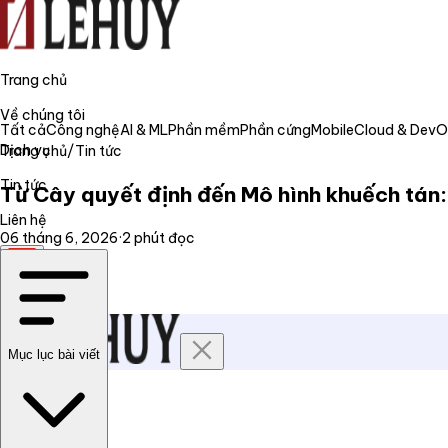
Trang chủ
Về chúng tôi
Tất cả
Công nghệ
AI & ML
Phần mềm
Phần cứng
Mobile
Cloud & Dev
Dịch vụ
Trang chủ
/
Tin tức
Tin tức
Từ Cây quyết định đến Mô hình khuếch tán:
Liên hệ
06 tháng 6, 2026
·
2
phút đọc
VI
Mục lục bài viết
Trang chủ
Về chúng tôi