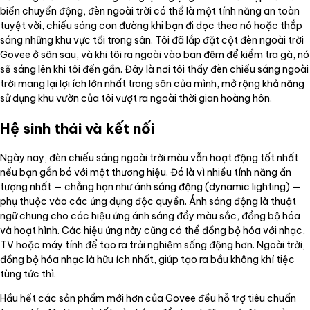
biến chuyển động, đèn ngoài trời có thể là một tính năng an toàn
tuyệt vời, chiếu sáng con đường khi bạn đi dọc theo nó hoặc thắp
sáng những khu vực tối trong sân. Tôi đã lắp đặt cột đèn ngoài trời
Govee ở sân sau, và khi tôi ra ngoài vào ban đêm để kiểm tra gà, nó
sẽ sáng lên khi tôi đến gần. Đây là nơi tôi thấy đèn chiếu sáng ngoài
trời mang lại lợi ích lớn nhất trong sân của mình, mở rộng khả năng
sử dụng khu vườn của tôi vượt ra ngoài thời gian hoàng hôn.
Hệ sinh thái và kết nối
Ngày nay, đèn chiếu sáng ngoài trời màu vẫn hoạt động tốt nhất
nếu bạn gắn bó với một thương hiệu. Đó là vì nhiều tính năng ấn
tượng nhất — chẳng hạn như ánh sáng động (dynamic lighting) —
phụ thuộc vào các ứng dụng độc quyền. Ánh sáng động là thuật
ngữ chung cho các hiệu ứng ánh sáng đầy màu sắc, đồng bộ hóa
và hoạt hình. Các hiệu ứng này cũng có thể đồng bộ hóa với nhạc,
TV hoặc máy tính để tạo ra trải nghiệm sống động hơn. Ngoài trời,
đồng bộ hóa nhạc là hữu ích nhất, giúp tạo ra bầu không khí tiệc
tùng tức thì.
Hầu hết các sản phẩm mới hơn của Govee đều hỗ trợ tiêu chuẩn