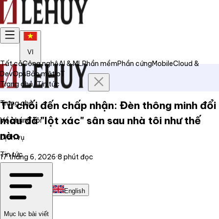
VI
Tất cả
Công nghệ
AI & ML
Phần mềm
Phần cứng
Mobile
Cloud &
DevOps
Bảo mật
IoT
Trang chủ
/
Tin tức
Trang chủ
Từ chối đến chấp nhận: Đèn thông minh đổi
màu đã "lột xác" sân sau nhà tôi như thế
Về chúng tôi
nào
Dịch vụ
Tin tức
17 tháng 6, 2026
·
8
phút đọc
Liên hệ
Tiếng Việt
English
Mục lục bài viết