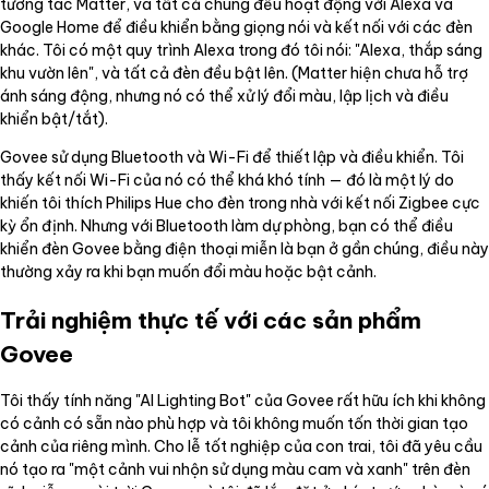
tương tác Matter, và tất cả chúng đều hoạt động với Alexa và
Google Home để điều khiển bằng giọng nói và kết nối với các đèn
khác. Tôi có một quy trình Alexa trong đó tôi nói: "Alexa, thắp sáng
khu vườn lên", và tất cả đèn đều bật lên. (Matter hiện chưa hỗ trợ
ánh sáng động, nhưng nó có thể xử lý đổi màu, lập lịch và điều
khiển bật/tắt).
Govee sử dụng Bluetooth và Wi-Fi để thiết lập và điều khiển. Tôi
thấy kết nối Wi-Fi của nó có thể khá khó tính — đó là một lý do
khiến tôi thích Philips Hue cho đèn trong nhà với kết nối Zigbee cực
kỳ ổn định. Nhưng với Bluetooth làm dự phòng, bạn có thể điều
khiển đèn Govee bằng điện thoại miễn là bạn ở gần chúng, điều này
thường xảy ra khi bạn muốn đổi màu hoặc bật cảnh.
Trải nghiệm thực tế với các sản phẩm
Govee
Tôi thấy tính năng "AI Lighting Bot" của Govee rất hữu ích khi không
có cảnh có sẵn nào phù hợp và tôi không muốn tốn thời gian tạo
cảnh của riêng mình. Cho lễ tốt nghiệp của con trai, tôi đã yêu cầu
nó tạo ra "một cảnh vui nhộn sử dụng màu cam và xanh" trên đèn