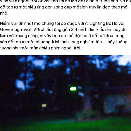
vĩnh viễn ngoài trời Govee mà tôi đã lắp đặt ở phía trước nhà, và nó
đã tạo ra một hiệu ứng gợn sóng đẹp mắt lan truyền dọc theo mái
nhà.
Niềm vui lớn nhất mà chúng tôi có được với AI Lighting Bot là với
Govee Lightwall. Với chiều rộng gần 2,4 mét, đèn kiểu rèm này đi
kèm với khung riêng, vì vậy bạn có thể đặt nó ở bất cứ đâu trong
sân để tạo ra một chương trình ánh sáng nghiêm túc — hãy tưởng
tượng như một màn chiếu phim ngoài trời.