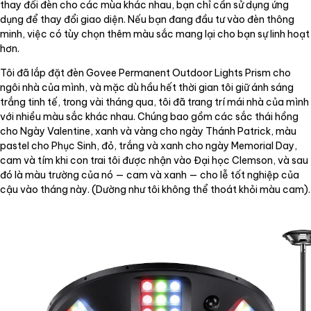
thay đổi đèn cho các mùa khác nhau, bạn chỉ cần sử dụng ứng
dụng để thay đổi giao diện. Nếu bạn đang đầu tư vào đèn thông
minh, việc có tùy chọn thêm màu sắc mang lại cho bạn sự linh hoạt
hơn.
Tôi đã lắp đặt đèn Govee Permanent Outdoor Lights Prism cho
ngôi nhà của mình, và mặc dù hầu hết thời gian tôi giữ ánh sáng
trắng tinh tế, trong vài tháng qua, tôi đã trang trí mái nhà của mình
với nhiều màu sắc khác nhau. Chúng bao gồm các sắc thái hồng
cho Ngày Valentine, xanh và vàng cho ngày Thánh Patrick, màu
pastel cho Phục Sinh, đỏ, trắng và xanh cho ngày Memorial Day,
cam và tím khi con trai tôi được nhận vào Đại học Clemson, và sau
đó là màu trường của nó — cam và xanh — cho lễ tốt nghiệp của
cậu vào tháng này. (Dường như tôi không thể thoát khỏi màu cam).