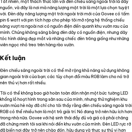
Tất nhiên, một thách thức lớn với đèn chiếu sáng ngoài trời là dây
nguồn, và đây là nơi mà năng lượng mặt trời là một lựa chọn tuyệt
vời. Đèn dây năng lượng mặt trời ngoài trời mới của Govee có tấm
pin 6 watt với pin tích hợp cho phép tôi mở rộng hệ thống chiếu
sáng vượt ra ngoài nơi có nguồn điện đến quanh khu vườn rau của
mình. Chúng không sáng bằng đèn dây có nguồn điện, nhưng dây
tóc hình dáng đẹp mắt và những chiếc đèn trông giống như những
viên ngọc nhỏ treo trên hàng rào vườn.
Kết luận
Đèn chiếu sáng ngoài trời có thể mở rộng khả năng sử dụng không
gian ngoài trời của bạn; các tùy chọn đổi màu RGB làm cho nó trở
nên thú vị hơn rất nhiều.
Tôi có thể không bao giờ hoàn toàn đón nhận một bức tường LED
khổng lồ hoạt hình trong sân sau của mình, nhưng thử nghiệm khu
vườn mùa hè này đã chỉ cho tôi thấy rằng đèn chiếu sáng ngoài trời
RGB có thể nhiều hơn là một trò giải trí. Nó đang trở nên hữu ích hơn
trong nhà nữa. Govee với hệ sinh thái đầy đủ và giá cả phải chăng
đã chứng minh tôi sai khi nói đến khu vườn của mình. Đèn LED rực rỡ
đã biến nơi đây trở nên chào đón, hữu dụng và thực sự thú vị hơn