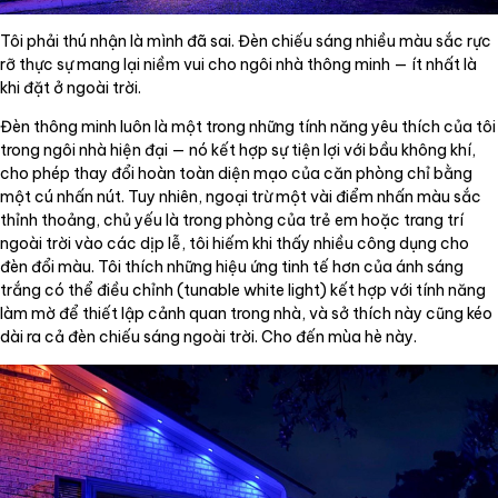
Tôi phải thú nhận là mình đã sai. Đèn chiếu sáng nhiều màu sắc rực
rỡ thực sự mang lại niềm vui cho ngôi nhà thông minh — ít nhất là
khi đặt ở ngoài trời.
Đèn thông minh luôn là một trong những tính năng yêu thích của tôi
trong ngôi nhà hiện đại — nó kết hợp sự tiện lợi với bầu không khí,
cho phép thay đổi hoàn toàn diện mạo của căn phòng chỉ bằng
một cú nhấn nút. Tuy nhiên, ngoại trừ một vài điểm nhấn màu sắc
thỉnh thoảng, chủ yếu là trong phòng của trẻ em hoặc trang trí
ngoài trời vào các dịp lễ, tôi hiếm khi thấy nhiều công dụng cho
đèn đổi màu. Tôi thích những hiệu ứng tinh tế hơn của ánh sáng
trắng có thể điều chỉnh (tunable white light) kết hợp với tính năng
làm mờ để thiết lập cảnh quan trong nhà, và sở thích này cũng kéo
dài ra cả đèn chiếu sáng ngoài trời. Cho đến mùa hè này.