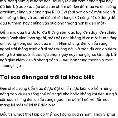
mới trong năm qua hoặc hơn, tôi quyết định xem công nghệ này
đã tiến bộ bao xa: Liệu các sản phẩm có đèn đổi màu và ánh sáng
gradient, cùng với công nghệ RGBICW (nơi bạn có cả màu sắc và
ánh sáng trắng và có thể điều khiển từng LED riêng lẻ) có đáng để
đầu tư thêm, hay chúng vẫn quá phô trương hơn là đẹp mắt?
Để tìm ra câu trả lời, tôi đã thử nghiệm các loại đèn dây, đèn chiếu
sáng "vĩnh viễn" bên ngoài, một cột đèn khổng lồ và một bức tường
ánh sáng trong sân sau của mình. Nhìn chung, đèn chiếu sáng
ngoài trời thông minh đã đi một đường dài, và mặc dù vẫn có tiềm
năng trở nên quá lố, các lựa chọn ngày nay mang lại sự kết hợp bất
ngờ giữa niềm vui và phong cách — nếu bạn trung thành với một
thương hiệu.
Tại sao đèn ngoài trời lại khác biệt
Đèn chiếu sáng kiến trúc được đặt chiến lược luôn có tiềm năng
nâng cao vẻ đẹp tổng thể của ngôi nhà hoặc không khí tiệc tùng ở
sân sau, nhưng đèn chiếu sáng ngoài trời có kết nối và đổi màu
mang lại một số lợi thế đặc biệt.
Đầu tiên, một thiết lập có thể hoạt động quanh năm. Thay vì phải