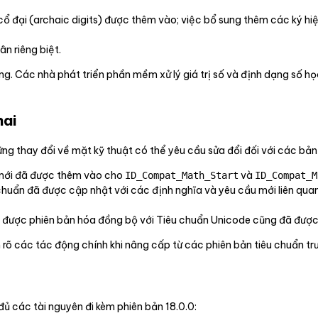
 cổ đại (archaic digits) được thêm vào; việc bổ sung thêm các ký h
n riêng biệt.
g. Các nhà phát triển phần mềm xử lý giá trị số và định dạng số họ
hai
g thay đổi về mặt kỹ thuật có thể yêu cầu sửa đổi đối với các bản tr
h mới đã được thêm vào cho
và
ID_Compat_Math_Start
ID_Compat_M
 chuẩn đã được cập nhật với các định nghĩa và yêu cầu mới liên qua
 được phiên bản hóa đồng bộ với Tiêu chuẩn Unicode cũng đã được 
rõ các tác động chính khi nâng cấp từ các phiên bản tiêu chuẩn tr
ủ các tài nguyên đi kèm phiên bản 18.0.0: