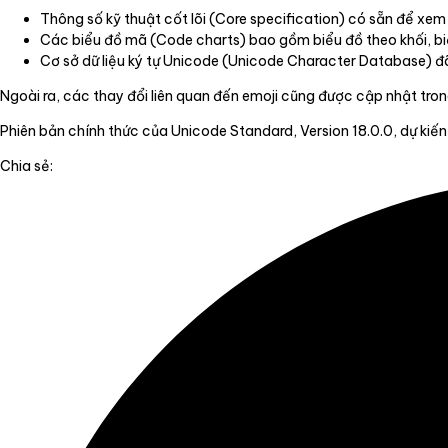
Thông số kỹ thuật cốt lõi (Core specification) có sẵn để xem
Các biểu đồ mã (Code charts) bao gồm biểu đồ theo khối, biể
Cơ sở dữ liệu ký tự Unicode (Unicode Character Database) đã
Ngoài ra, các thay đổi liên quan đến emoji cũng được cập nhật tron
Phiên bản chính thức của Unicode Standard, Version 18.0.0, dự 
Chia sẻ: