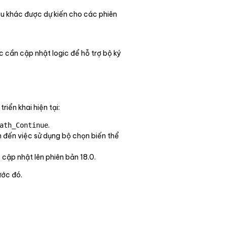
iệu khác được dự kiến cho các phiên
c cần cập nhật logic để hỗ trợ bộ ký
iển khai hiện tại:
.
ath_Continue
n đến việc sử dụng bộ chọn biến thể
cập nhật lên phiên bản 18.0.
ước đó.