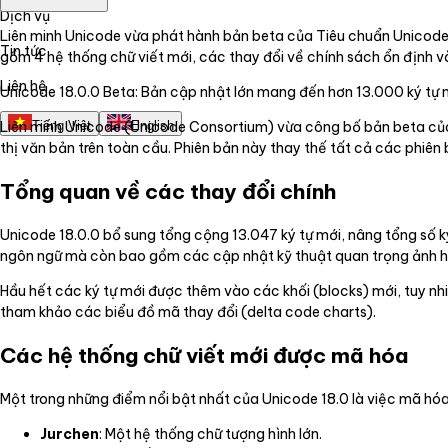
Dịch vụ
Liên minh Unicode vừa phát hành bản beta của Tiêu chuẩn Unicode p
Tin tức
gồm 4 hệ thống chữ viết mới, các thay đổi về chính sách ổn định 
Liên hệ
Unicode 18.0.0 Beta: Bản cập nhật lớn mang đến hơn 13.000 ký tự 
Tiếng Việt
English
Liên minh Unicode (Unicode Consortium) vừa công bố bản beta của
thị văn bản trên toàn cầu. Phiên bản này thay thế tất cả các phiê
Tổng quan về các thay đổi chính
Unicode 18.0.0 bổ sung tổng cộng 13.047 ký tự mới, nâng tổng số ký
ngôn ngữ mà còn bao gồm các cập nhật kỹ thuật quan trọng ảnh h
Hầu hết các ký tự mới được thêm vào các khối (blocks) mới, tuy nhi
tham khảo các biểu đồ mã thay đổi (delta code charts).
Các hệ thống chữ viết mới được mã hóa
Một trong những điểm nổi bật nhất của Unicode 18.0 là việc mã hóa
Jurchen
: Một hệ thống chữ tượng hình lớn.