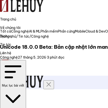
Trang chủ
Về chúng tôi
Tất cả
Công nghệ
AI & ML
Phần mềm
Phần cứng
Mobile
Cloud & Dev
Dịch vụ
Trang chủ
/
Tin tức
/
Công nghệ
Tin tức
Unicode 18.0.0 Beta: Bản cập nhật lớn man
Liên hệ
Công nghệ
27 tháng 5, 2026
·
3
phút đọc
VI
Mục lục bài viết
Trang chủ
Về chúng tôi