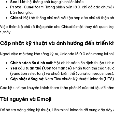
Seal
: Một hệ thống chữ tượng hình lớn khác.
Proto-Cuneiform
: Trong phiên bản 18.0, chỉ có các chữ số
bản tương lai.
Chisoi
: Một hệ thống chữ mới với tập hợp các chữ số thập phâ
Việc thêm bộ chữ số thập phân cho Chisoi là một thay đổi quan trọn
tự này.
Cập nhật kỹ thuật và ảnh hưởng đến triển k
Ngoài việc mở rộng kho tàng ký tự, Unicode 18.0.0 còn mang lại nhữn
Chính sách ổn định mới
: Một chính sách ổn định thuộc tín
Yêu cầu tuân thủ (Conformance)
: Phần tuân thủ của tiêu
(variation selectors) và chuỗi biến thể (variation sequences).
Cập nhật đồng bộ
: Năm Tiêu chuẩn Kỹ thuật Unicode (UTS)
Các kỹ sư được khuyến khích tham khảo phần M của tài liệu để nắm 
Tài nguyên và Emoji
Để hỗ trợ cộng đồng kỹ thuật, Liên minh Unicode đã cung cấp đầy đ