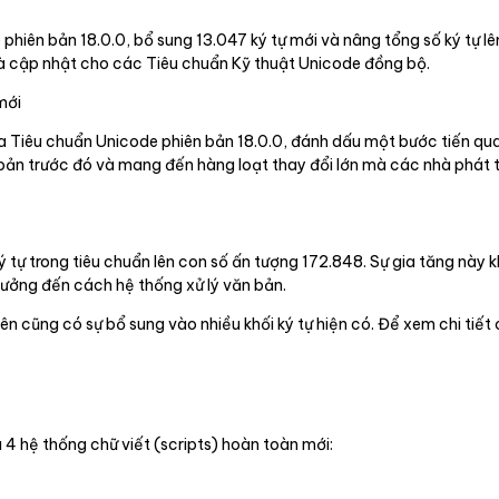
hiên bản 18.0.0, bổ sung 13.047 ký tự mới và nâng tổng số ký tự l
và cập nhật cho các Tiêu chuẩn Kỹ thuật Unicode đồng bộ.
mới
 Tiêu chuẩn Unicode phiên bản 18.0.0, đánh dấu một bước tiến qua
n bản trước đó và mang đến hàng loạt thay đổi lớn mà các nhà phát 
 tự trong tiêu chuẩn lên con số ấn tượng 172.848. Sự gia tăng này 
ưởng đến cách hệ thống xử lý văn bản.
ên cũng có sự bổ sung vào nhiều khối ký tự hiện có. Để xem chi tiết
 4 hệ thống chữ viết (scripts) hoàn toàn mới: