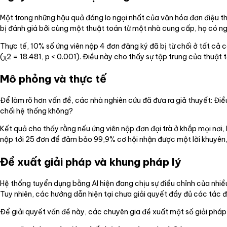
Một trong những hậu quả đáng lo ngại nhất của văn hóa đơn điệu thu
bị đánh giá bởi cùng một thuật toán từ một nhà cung cấp, họ có ng
Thực tế, 10% số ứng viên nộp 4 đơn đăng ký đã bị từ chối ở tất cả 
(χ2 = 18.481, p < 0.001). Điều này cho thấy sự tập trung của thuật 
Mô phỏng và thực tế
Để làm rõ hơn vấn đề, các nhà nghiên cứu đã đưa ra giả thuyết: Điều
chối hệ thống không?
Kết quả cho thấy rằng nếu ứng viên nộp đơn đại trà ở khắp mọi nơi, 
nộp tới 25 đơn để đảm bảo 99,9% cơ hội nhận được một lời khuyên, s
Đề xuất giải pháp và khung pháp lý
Hệ thống tuyển dụng bằng AI hiện đang chịu sự điều chỉnh của nhi
Tuy nhiên, các hướng dẫn hiện tại chưa giải quyết đầy đủ các tác độ
Để giải quyết vấn đề này, các chuyên gia đề xuất một số giải pháp