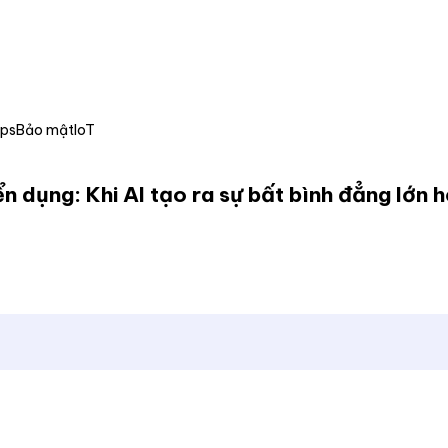
Ops
Bảo mật
IoT
n dụng: Khi AI tạo ra sự bất bình đẳng lớn 