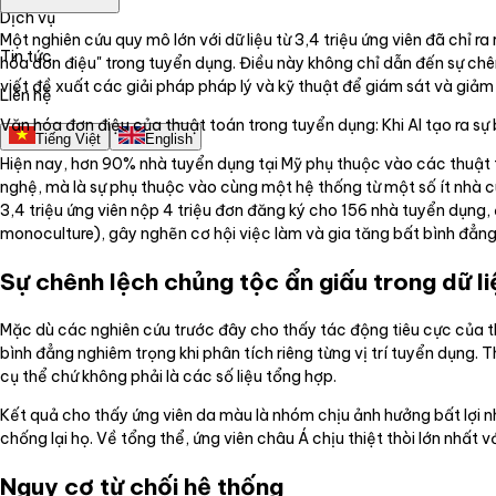
Dịch vụ
Một nghiên cứu quy mô lớn với dữ liệu từ 3,4 triệu ứng viên đã chỉ
Tin tức
hóa đơn điệu" trong tuyển dụng. Điều này không chỉ dẫn đến sự chênh
viết đề xuất các giải pháp pháp lý và kỹ thuật để giám sát và giảm 
Liên hệ
Văn hóa đơn điệu của thuật toán trong tuyển dụng: Khi AI tạo ra sự
Tiếng Việt
English
Hiện nay, hơn 90% nhà tuyển dụng tại Mỹ phụ thuộc vào các thuật 
nghệ, mà là sự phụ thuộc vào cùng một hệ thống từ một số ít nhà cu
3,4 triệu ứng viên nộp 4 triệu đơn đăng ký cho 156 nhà tuyển dụng,
monoculture), gây nghẽn cơ hội việc làm và gia tăng bất bình đẳng
Sự chênh lệch chủng tộc ẩn giấu trong dữ li
Mặc dù các nghiên cứu trước đây cho thấy tác động tiêu cực của thu
bình đẳng nghiêm trọng khi phân tích riêng từng vị trí tuyển dụng. 
cụ thể chứ không phải là các số liệu tổng hợp.
Kết quả cho thấy ứng viên da màu là nhóm chịu ảnh hưởng bất lợi nhi
chống lại họ. Về tổng thể, ứng viên châu Á chịu thiệt thòi lớn nhấ
Nguy cơ từ chối hệ thống