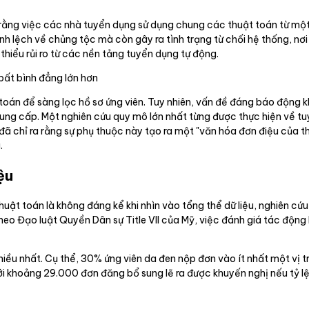
 ra rằng việc các nhà tuyển dụng sử dụng chung các thuật toán từ mộ
 lệch về chủng tộc mà còn gây ra tình trạng từ chối hệ thống, nơi ứn
thiểu rủi ro từ các nền tảng tuyển dụng tự động.
 bất bình đẳng lớn hơn
toán để sàng lọc hồ sơ ứng viên. Tuy nhiên, vấn đề đáng báo động 
ng cấp. Một nghiên cứu quy mô lớn nhất từng được thực hiện về tuyể
 đã chỉ ra rằng sự phụ thuộc này tạo ra một "văn hóa đơn điệu của t
.
ệu
ật toán là không đáng kể khi nhìn vào tổng thể dữ liệu, nghiên cứu
Theo Đạo luật Quyền Dân sự Title VII của Mỹ, việc đánh giá tác động
ều nhất. Cụ thể, 30% ứng viên da đen nộp đơn vào ít nhất một vị trí
t với khoảng 29.000 đơn đăng bổ sung lẽ ra được khuyến nghị nếu tỷ