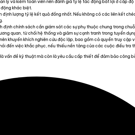
 lý và kiểm toán viên nên đánh giá tỷ lệ tác động bất lợi ở cấp độ t
c động khác biệt.
 định lượng tỷ lệ kết quả đồng nhất. Nếu không có các liên kết ch
g.
 định chính sách cần giám sát các sự phụ thuộc chung trong chuỗi
ương quan, từ chối hệ thống và giảm sự cạnh tranh trong tuyển dụn
ên khuyến khích nghiên cứu độc lập, bao gồm cả quyền truy cập và
nói đến việc khắc phục, nếu thiếu nền tảng của các cuộc điều tra 
là vấn đề kỹ thuật mà còn là yêu cầu cấp thiết để đảm bảo công bằ