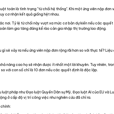
ật toán là tình trạng "từ chối hệ thống". Khi một ứng viên nộp đơn 
uy cơ nhận kết quả giống hệt nhau.
các nơi. Tỷ lệ từ chối này vượt xa mức cơ bản dự kiến nếu các quyết
toán làm gia tăng đáng kể rào cản gia nhập thị trường lao động.
 gì sẽ xảy ra nếu ứng viên nộp đơn rộng rãi hơn so với thực tế? Liệu
khả năng cao họ sẽ nhận được ít nhất một lời khuyên. Tuy nhiên, tron
o với con số chỉ là 10 đơn nếu các quyết định là độc lập.
ều luật pháp như Đạo luật Quyền Dân sự Mỹ, Đạo luật AI của EU và 
ng ở cấp độ vị trí công việc như nghiên cứu đã chỉ ra.
 chính: