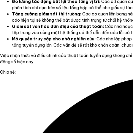
Đo lường tác động bất lợi theo từng vị trí:
Các cơ quan quản
phân tích chỉ dựa trên số liệu tổng hợp có thể che giấu sự tá
Tăng cường giám sát thị trường:
Các cơ quan liên bang nên
cáo hiện tại sẽ không thể bắt được tình trạng từ chối hệ thốn
Giám sát văn hóa đơn điệu của thuật toán:
Các nhà hoạch
tập trung vào cùng một hệ thống có thể dẫn đến các lỗi có t
Mở quyền truy cập cho nhà nghiên cứu:
Các nhà lập pháp n
tảng tuyển dụng lớn. Các vấn đề sẽ rất khó chẩn đoán, chưa 
Việc nhận thức và điều chỉnh các thuật toán tuyển dụng không chỉ 
động số hiện nay.
Chia sẻ: