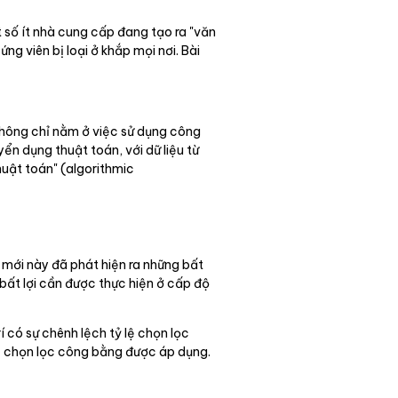
t số ít nhà cung cấp đang tạo ra "văn
g viên bị loại ở khắp mọi nơi. Bài
không chỉ nằm ở việc sử dụng công
n dụng thuật toán, với dữ liệu từ
huật toán" (algorithmic
 mới này đã phát hiện ra những bất
 bất lợi cần được thực hiện ở cấp độ
 có sự chênh lệch tỷ lệ chọn lọc
 lệ chọn lọc công bằng được áp dụng.