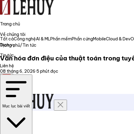
Trang chủ
Về chúng tôi
Tất cả
Công nghệ
AI & ML
Phần mềm
Phần cứng
Mobile
Cloud & Dev
Dịch vụ
Trang chủ
/
Tin tức
Tin tức
Văn hóa đơn điệu của thuật toán trong tuyể
Liên hệ
08 tháng 6, 2026
·
5
phút đọc
VI
Mục lục bài viết
Trang chủ
Về chúng tôi