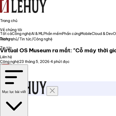
Trang chủ
Về chúng tôi
Tất cả
Công nghệ
AI & ML
Phần mềm
Phần cứng
Mobile
Cloud & Dev
Dịch vụ
Trang chủ
/
Tin tức
/
Công nghệ
Tin tức
Virtual OS Museum ra mắt: "Cỗ máy thời gia
Liên hệ
Công nghệ
23 tháng 5, 2026
·
4
phút đọc
VI
Mục lục bài viết
Trang chủ
Về chúng tôi