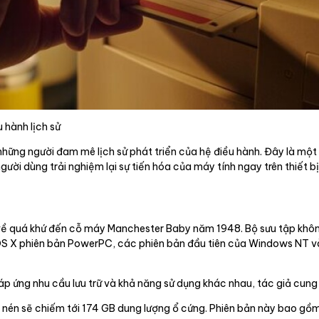
 hành lịch sử
hững người đam mê lịch sử phát triển của hệ điều hành. Đây là một
ời dùng trải nghiệm lại sự tiến hóa của máy tính ngay trên thiết b
về quá khứ đến cỗ máy Manchester Baby năm 1948. Bộ sưu tập khôn
 OS X phiên bản PowerPC, các phiên bản đầu tiên của Windows NT và
p ứng nhu cầu lưu trữ và khả năng sử dụng khác nhau, tác giả cung 
iải nén sẽ chiếm tới 174 GB dung lượng ổ cứng. Phiên bản này bao gồ