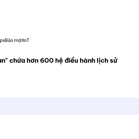
Ops
Bảo mật
IoT
n" chứa hơn 600 hệ điều hành lịch sử