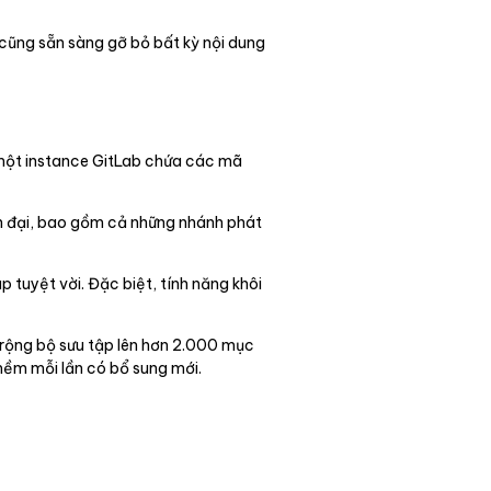
 cũng sẵn sàng gỡ bỏ bất kỳ nội dung
 một instance GitLab chứa các mã
iện đại, bao gồm cả những nhánh phát
p tuyệt vời. Đặc biệt, tính năng khôi
ở rộng bộ sưu tập lên hơn 2.000 mục
mềm mỗi lần có bổ sung mới.