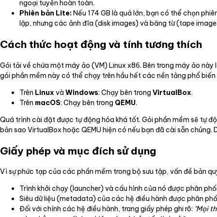
ngoại tuyến hoàn toàn.
Phiên bản Lite:
Nếu 174 GB là quá lớn, bạn có thể chọn phiên
lập, nhưng các ảnh đĩa (disk images) và băng từ (tape images
Cách thức hoạt động và tính tương thích
Gói tải về chứa một máy ảo (VM) Linux x86. Bên trong máy ảo này là
gói phần mềm này có thể chạy trên hầu hết các nền tảng phổ biến 
Trên
Linux
và
Windows
: Chạy bên trong
VirtualBox
.
Trên
macOS
: Chạy bên trong
QEMU
.
Quá trình cài đặt được tự động hóa khá tốt. Gói phần mềm sẽ tự độ
bản sao VirtualBox hoặc QEMU hiện có nếu bạn đã cài sẵn chúng. D
Giấy phép và mục đích sử dụng
Vì sự phức tạp của các phần mềm trong bộ sưu tập, vấn đề bản qu
Trình khởi chạy (launcher) và cấu hình của nó được phân phố
Siêu dữ liệu (metadata) của các hệ điều hành được phân phố
Đối với chính các hệ điều hành, trang giấy phép ghi rõ:
"Mọi t