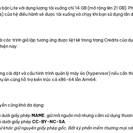
 bản Lite với dung lượng tải xuống chỉ 14 GB (mở rộng lên 21 GB). P
) của hệ điều hành sẽ được tải xuống và chạy khi bạn sử dụng lần 
 các trình giả lập tương ứng được liệt kê trong trang Credits của 
hiện nay:
ng cài đặt và cấu hình trình quản lý máy ảo (hypervisor) nếu cần t
ự án cũng hỗ trợ kiến trúc cả x86-64 lẫn Arm64.
yền cũng khá đa dạng:
i dưới giấy phép
MAME
, giữ mã nguồn mở nhưng cấm sử dụng thươn
i dưới giấy phép
CC-BY-NC-SA
.
hứ khác giữ nguyên giấy phép gốc. Bất kỳ phần mềm thương mại nào