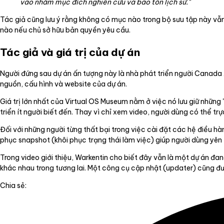
vào nhằm mục đích nghiên cứu và bảo tồn lịch sử."
Tác giả cũng lưu ý rằng không có mục nào trong bộ sưu tập này vẫ
nào nếu chủ sở hữu bản quyền yêu cầu.
Tác giả và giá trị của dự án
Người đứng sau dự án ấn tượng này là nhà phát triển người Canad
nguồn, cấu hình và website của dự án.
Giá trị lớn nhất của Virtual OS Museum nằm ở việc nó lưu giữ nhữn
triển ít người biết đến. Thay vì chỉ xem video, người dùng có thể tr
Đối với những người từng thất bại trong việc cài đặt các hệ điều hà
phục snapshot (khôi phục trạng thái làm việc) giúp người dùng yê
Trong video giới thiệu, Warkentin cho biết đây vẫn là một dự án đ
khác nhau trong tương lai. Một công cụ cập nhật (updater) cũng đư
Chia sẻ: