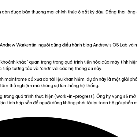
n còn được bán thương mại chính thức ở bất kỳ đâu. Đồng thời, ông
a Andrew Warkentin, người cũng điều hành blog Andrew’s OS Lab và
g "khoảnh khắc" quan trọng trong quá trình tiến hóa của máy tính h
ực tiếp tương tác và "chơi" với các hệ thống cũ này.
nh mainframe cổ xưa do tài liệu khan hiếm, dự án này là một giải phá
n tâm thử nghiệm mà không sợ làm hỏng hệ thống.
ang trong quá trình thực hiện (work-in-progress). Ông hy vọng sẽ m
ợc tích hợp sẵn để người dùng không phải tải lại toàn bộ gói phần 