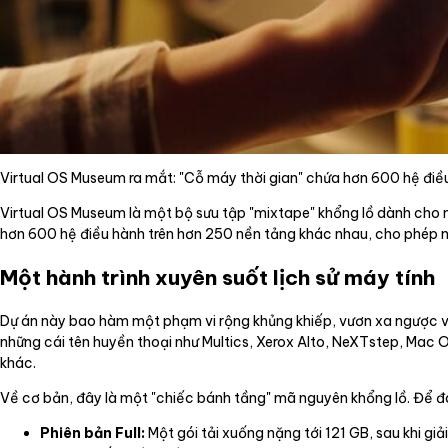
Virtual OS Museum ra mắt: "Cỗ máy thời gian" chứa hơn 600 hệ điều
Virtual OS Museum là một bộ sưu tập "mixtape" khổng lồ dành cho n
hơn 600 hệ điều hành trên hơn 250 nền tảng khác nhau, cho phép ngư
Một hành trình xuyên suốt lịch sử máy tính
Dự án này bao hàm một phạm vi rộng khủng khiếp, vươn xa ngược 
những cái tên huyền thoại như Multics, Xerox Alto, NeXTstep, Mac
khác.
Về cơ bản, đây là một "chiếc bánh tầng" mã nguyên khổng lồ. Để đá
Phiên bản Full:
Một gói tải xuống nặng tới 121 GB, sau khi g