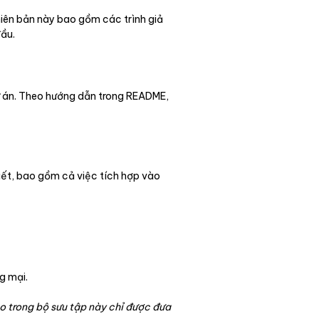
hiên bản này bao gồm các trình giả
đầu.
dự án. Theo hướng dẫn trong README,
hiết, bao gồm cả việc tích hợp vào
g mại.
 trong bộ sưu tập này chỉ được đưa