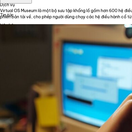
Dịch vụ
Virtual OS Museum là một bộ sưu tập khổng lồ gồm hơn 600 hệ điều h
Tin tức
phiên bản tải về, cho phép người dùng chạy các hệ điều hành cổ từ
Liên hệ
Tiếng Việt
English