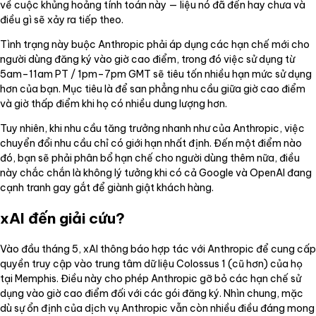
về cuộc khủng hoảng tính toán này — liệu nó đã đến hay chưa và
điều gì sẽ xảy ra tiếp theo.
Tình trạng này buộc Anthropic phải áp dụng các hạn chế mới cho
người dùng đăng ký vào giờ cao điểm, trong đó việc sử dụng từ
5am–11am PT / 1pm–7pm GMT sẽ tiêu tốn nhiều hạn mức sử dụng
hơn của bạn. Mục tiêu là để san phẳng nhu cầu giữa giờ cao điểm
và giờ thấp điểm khi họ có nhiều dung lượng hơn.
Tuy nhiên, khi nhu cầu tăng trưởng nhanh như của Anthropic, việc
chuyển đổi nhu cầu chỉ có giới hạn nhất định. Đến một điểm nào
đó, bạn sẽ phải phân bổ hạn chế cho người dùng thêm nữa, điều
này chắc chắn là không lý tưởng khi có cả Google và OpenAI đang
cạnh tranh gay gắt để giành giật khách hàng.
xAI đến giải cứu?
Vào đầu tháng 5, xAI thông báo hợp tác với Anthropic để cung cấp
quyền truy cập vào trung tâm dữ liệu Colossus 1 (cũ hơn) của họ
tại Memphis. Điều này cho phép Anthropic gỡ bỏ các hạn chế sử
dụng vào giờ cao điểm đối với các gói đăng ký. Nhìn chung, mặc
dù sự ổn định của dịch vụ Anthropic vẫn còn nhiều điều đáng mong