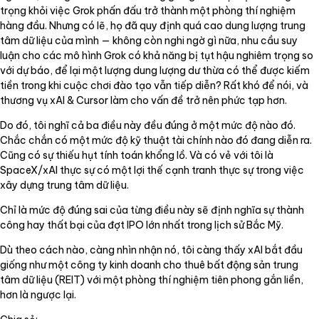
trọng khỏi việc Grok phấn đấu trở thành một phòng thí nghiệm
hàng đầu. Nhưng có lẽ, họ đã quy định quá cao dung lượng trung
tâm dữ liệu của mình — không còn nghi ngờ gì nữa, nhu cầu suy
luận cho các mô hình Grok có khả năng bị tụt hậu nghiêm trọng so
với dự báo, để lại một lượng dung lượng dư thừa có thể được kiếm
tiền trong khi cuộc chơi đào tạo vẫn tiếp diễn? Rất khó để nói, và
thương vụ xAI & Cursor làm cho vấn đề trở nên phức tạp hơn.
Do đó, tôi nghĩ cả ba điều này đều đúng ở một mức độ nào đó.
Chắc chắn có một mức độ kỹ thuật tài chính nào đó đang diễn ra.
Cũng có sự thiếu hụt tính toán khổng lồ. Và có vẻ với tôi là
SpaceX/xAI thực sự có một lợi thế cạnh tranh thực sự trong việc
xây dựng trung tâm dữ liệu.
Chỉ là mức độ đúng sai của từng điều này sẽ định nghĩa sự thành
công hay thất bại của đợt IPO lớn nhất trong lịch sử Bắc Mỹ.
Dù theo cách nào, càng nhìn nhận nó, tôi càng thấy xAI bắt đầu
giống như một công ty kinh doanh cho thuê bất động sản trung
tâm dữ liệu (REIT) với một phòng thí nghiệm tiên phong gắn liền,
hơn là ngược lại.