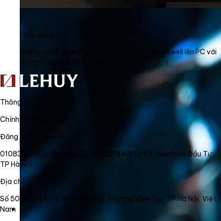
Phần cứng
Nvidia chính thức đưa siêu vi xử lý Grace Blackwell lên PC với
dòng notebook RTX Spark
Thông tin
Chính sách bảo mật
Đăng ký kinh doanh
0108340562 cấp ngày 27/06/2018 bởi Sở Kế Hoạch và Đầu Tư
TP Hà Nội
Địa chỉ
Số 50, Ngõ 34/56 Phố Vĩnh Tuy, Phường Vĩnh Tuy, TP Hà Nội, Việt
Nam