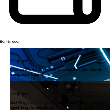
Bài liên quan
Công nghệ
Cisco sa thải 4.000 nhân sự dù doanh thu kỷ lục, chuyển
hướng mạnh sang AI
Công nghệ
Kia EV9 gặp vấn đề nghiêm trọng về pin: Trải nghiệm của
người dùng và cuộc chờ đợi kéo dài