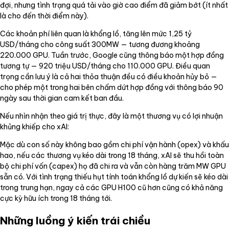
đợi, nhưng tình trạng quá tải vào giờ cao điểm đã giảm bớt (ít nhất
là cho đến thời điểm này).
Các khoản phí liên quan là khổng lồ, tăng lên mức 1,25 tỷ
USD/tháng cho công suất 300MW — tương đương khoảng
220.000 GPU. Tuần trước, Google cũng thông báo một hợp đồng
tương tự — 920 triệu USD/tháng cho 110.000 GPU. Điều quan
trọng cần lưu ý là cả hai thỏa thuận đều có điều khoản hủy bỏ —
cho phép một trong hai bên chấm dứt hợp đồng với thông báo 90
ngày sau thời gian cam kết ban đầu.
Nếu nhìn nhận theo giá trị thực, đây là một thương vụ có lợi nhuận
khủng khiếp cho xAI:
Mặc dù con số này không bao gồm chi phí vận hành (opex) và khấu
hao, nếu các thương vụ kéo dài trong 18 tháng, xAI sẽ thu hồi toàn
bộ chi phí vốn (capex) họ đã chi ra và vẫn còn hàng trăm MW GPU
sẵn có. Với tình trạng thiếu hụt tính toán khổng lồ dự kiến sẽ kéo dài
trong trung hạn, ngay cả các GPU H100 cũ hơn cũng có khả năng
cực kỳ hữu ích trong 18 tháng tới.
Những luồng ý kiến trái chiều