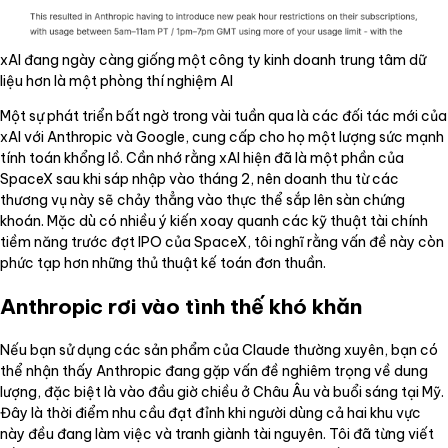
xAI đang ngày càng giống một công ty kinh doanh trung tâm dữ
liệu hơn là một phòng thí nghiệm AI
Một sự phát triển bất ngờ trong vài tuần qua là các đối tác mới của
xAI với Anthropic và Google, cung cấp cho họ một lượng sức mạnh
tính toán khổng lồ. Cần nhớ rằng xAI hiện đã là một phần của
SpaceX sau khi sáp nhập vào tháng 2, nên doanh thu từ các
thương vụ này sẽ chảy thẳng vào thực thể sắp lên sàn chứng
khoán. Mặc dù có nhiều ý kiến xoay quanh các kỹ thuật tài chính
tiềm năng trước đợt IPO của SpaceX, tôi nghĩ rằng vấn đề này còn
phức tạp hơn những thủ thuật kế toán đơn thuần.
Anthropic rơi vào tình thế khó khăn
Nếu bạn sử dụng các sản phẩm của Claude thường xuyên, bạn có
thể nhận thấy Anthropic đang gặp vấn đề nghiêm trọng về dung
lượng, đặc biệt là vào đầu giờ chiều ở Châu Âu và buổi sáng tại Mỹ.
Đây là thời điểm nhu cầu đạt đỉnh khi người dùng cả hai khu vực
này đều đang làm việc và tranh giành tài nguyên. Tôi đã từng viết