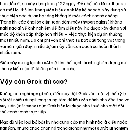
ban đầu được xây dựng trong 122 ngày. Đế chế của Musk thực sự
có một lợi thế lớn trong việc hiểu cách lập kế hoạch, xây dựng và
thực hiện các dự án hạ tầng khổng lồ một cách nhanh chóng.
Trong khi các ông lớn điện toán đám mây (hyperscalers) không
nghi ngờ gì về kinh nghiệm để làm điều này, họ được xây dựng với
mức độ khẩn cấp thấp hơn nhiều — việc thực hiện dự án thường
mất nhiều năm. Do chi phí vốn chỉ thực sự bắt đầu tăng vọt trong
vài năm gần đây, nhiều dự án này vẫn còn cách xa hoàn thành
nhiều năm.
Điều này mang lại cho xAI một lợi thế cạnh tranh nghiêm trọng mà
theo ý kiến của tôi không nên bị coi nhẹ.
Vậy còn Grok thì sao?
Không còn nghi ngờ gì nữa, điều này đặt Grok vào một vị thế kỳ lạ,
với rất nhiều dung lượng trung tâm dữ liệu vốn dành cho đào tạo và
suy luận (inference) của Grok hiện lại được cho thuê cho một đối
thủ cạnh tranh trực tiếp.
Mặc dù việc loại bỏ bất kỳ nhà cung cấp mô hình nào là điều ngốc
nghếch, nhưng chắc chắn nó trông giống như một sự rút lui nghiêm