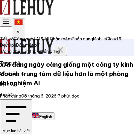
VI
Tất cả
Công nghệ
AI & ML
Phần mềm
Phần cứng
Mobile
Cloud &
DevOps
Bảo mật
IoT
Trang chủ
/
Tin tức
/
Phần cứng
Trang chủ
xAI đang ngày càng giống một công ty kinh
doanh trung tâm dữ liệu hơn là một phòng
Về chúng tôi
thí nghiệm AI
Dịch vụ
Tin tức
Phần cứng
08 tháng 6, 2026
·
7
phút đọc
Liên hệ
Tiếng Việt
English
Mục lục bài viết