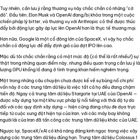
Tuy nhiên, cần lưu ý rằng thương vụ này chắc chắn có những "cờ
đỏ". Đầu tiên, Elon Musk và OpenAI đang/bị khóa trong một cuộc
chiến pháp lý bitter, và thương vụ với Anthropic có thể được thúc
đẩy bởi động lực gây áp lực lên OpenAI hơn là thực tế thương mại.
Hơn nữa, Google là một cổ đông lớn của SpaceX, vì vậy họ chắc
chắn có động lực để đẩy định giá của đợt IPO lên cao.
Mặc dù tôi chắc chắn rằng có một mức độ (có thể là rất nhiều!) sự
thật trong những quan điểm này, nhưng điều quan trọng cần lưu ý là
lượng GPU khổng lồ đang ở tình trạng khan hiếm nghiêm trọng.
Một trong những câu chuyện chưa được kể về sự bùng nổ chi phí
vốn này ở các trung tâm dữ liệu là việc tất cả họ đều đang chậm
tiến độ. Ngay cả trung tâm dữ liệu Stargate tại UAE của OpenAI —
được xây dựng tại một khu vực pháp lý nổi tiếng với thái độ tự do
đối với các quy định xây dựng — hiện cũng đang chịu đe dọa trực
tiếp từ cuộc xung đột hiện tại của Iran, với các máy bay không
người lái của Iran đã tấn công các trung tâm dữ liệu khác của UAE.
Ngược lại, SpaceX/xAI có khả năng đáng kinh ngạc trong việc xây
dựng các trung tâm dữ liệu đúng hạn. Trung tâm dữ liệu Colossus 1