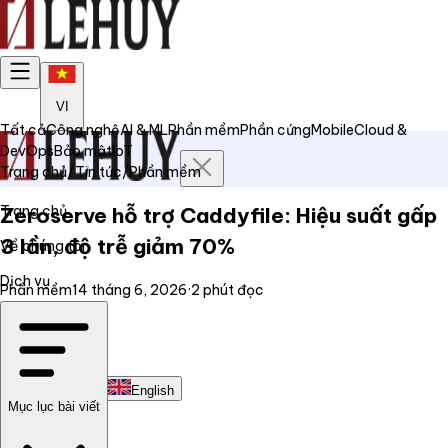
VI
Tất cả
Công nghệ
AI & ML
Phần mềm
Phần cứng
Mobile
Cloud &
DevOps
Bảo mật
IoT
Trang chủ
/
Tin tức
/
Phần mềm
Trang chủ
Zeroserve hỗ trợ Caddyfile: Hiệu suất gấp
3 lần, độ trễ giảm 70%
Về chúng tôi
Dịch vụ
Phần mềm
14 tháng 6, 2026
·
2
phút đọc
Tin tức
Liên hệ
Tiếng Việt
English
Mục lục bài viết