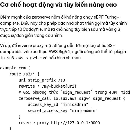
Cơ chế hoạt động và tùy biến nâng cao
Điểm mạnh của zeroserve nằm ở khả năng chạy eBPF Turing-
complete. Điều này cho phép các nhà phát triển gọi mã tùy chỉnh
trực tiếp từ Caddyfile, mở ra khả năng tùy biến sâu mà vẫn giữ
được sự đơn giản trong cấu hình.
Ví dụ, để reverse proxy một đường dẫn tới một bộ chứa S3-
compatible với xác thực AWS SigV4, người dùng có thể tải plugin
và cấu hình như sau:
io.su3.aws-sigv4.c
example.com {

    route /s3/* {

        uri strip_prefix /s3

        rewrite * /my-bucket{uri}

        # Gọi phương thức `sign_request` trong eBPF midd
        zeroserve_call io.su3.aws-sigv4 sign_request {

            access_key_id "minioadmin"

            secret_access_key "minioadmin"

        }

        reverse_proxy http://127.0.0.1:9000

    }
