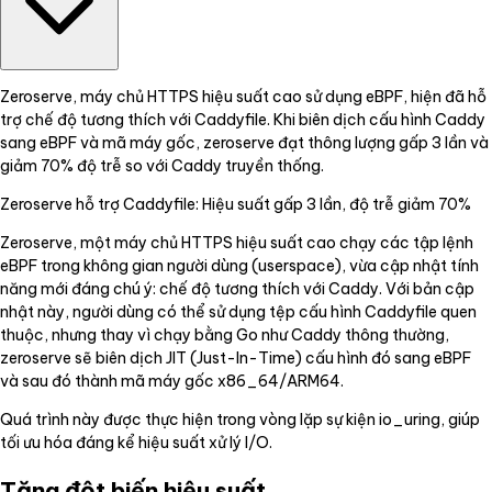
Zeroserve, máy chủ HTTPS hiệu suất cao sử dụng eBPF, hiện đã hỗ
trợ chế độ tương thích với Caddyfile. Khi biên dịch cấu hình Caddy
sang eBPF và mã máy gốc, zeroserve đạt thông lượng gấp 3 lần và
giảm 70% độ trễ so với Caddy truyền thống.
Zeroserve hỗ trợ Caddyfile: Hiệu suất gấp 3 lần, độ trễ giảm 70%
Zeroserve, một máy chủ HTTPS hiệu suất cao chạy các tập lệnh
eBPF trong không gian người dùng (userspace), vừa cập nhật tính
năng mới đáng chú ý: chế độ tương thích với Caddy. Với bản cập
nhật này, người dùng có thể sử dụng tệp cấu hình Caddyfile quen
thuộc, nhưng thay vì chạy bằng Go như Caddy thông thường,
zeroserve sẽ biên dịch JIT (Just-In-Time) cấu hình đó sang eBPF
và sau đó thành mã máy gốc x86_64/ARM64.
Quá trình này được thực hiện trong vòng lặp sự kiện io_uring, giúp
tối ưu hóa đáng kể hiệu suất xử lý I/O.
Tăng đột biến hiệu suất