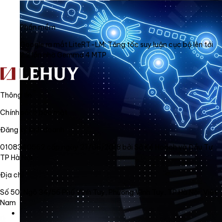
Phần mềm
Google ra mắt LiteRT-LM: Tăng tốc suy luận cục bộ lên tới
2.2 lần nhờ Gemma 4 MTP
Thông tin
Chính sách bảo mật
Đăng ký kinh doanh
0108340562 cấp ngày 27/06/2018 bởi Sở Kế Hoạch và Đầu Tư
TP Hà Nội
Địa chỉ
Số 50, Ngõ 34/56 Phố Vĩnh Tuy, Phường Vĩnh Tuy, TP Hà Nội, Việt
Nam