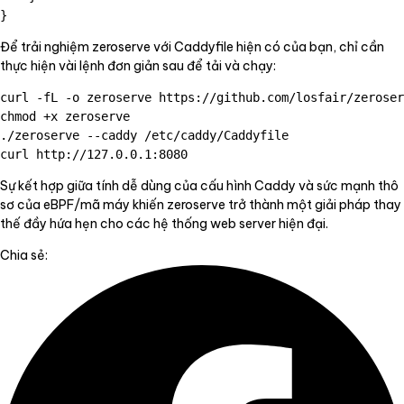
Để trải nghiệm zeroserve với Caddyfile hiện có của bạn, chỉ cần
thực hiện vài lệnh đơn giản sau để tải và chạy:
curl -fL -o zeroserve https://github.com/losfair/zeroser
chmod +x zeroserve

./zeroserve --caddy /etc/caddy/Caddyfile

Sự kết hợp giữa tính dễ dùng của cấu hình Caddy và sức mạnh thô
sơ của eBPF/mã máy khiến zeroserve trở thành một giải pháp thay
thế đầy hứa hẹn cho các hệ thống web server hiện đại.
Chia sẻ: