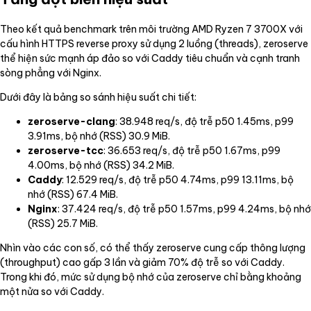
Theo kết quả benchmark trên môi trường AMD Ryzen 7 3700X với
cấu hình HTTPS reverse proxy sử dụng 2 luồng (threads), zeroserve
thể hiện sức mạnh áp đảo so với Caddy tiêu chuẩn và cạnh tranh
sòng phẳng với Nginx.
Dưới đây là bảng so sánh hiệu suất chi tiết:
zeroserve-clang
: 38.948 req/s, độ trễ p50 1.45ms, p99
3.91ms, bộ nhớ (RSS) 30.9 MiB.
zeroserve-tcc
: 36.653 req/s, độ trễ p50 1.67ms, p99
4.00ms, bộ nhớ (RSS) 34.2 MiB.
Caddy
: 12.529 req/s, độ trễ p50 4.74ms, p99 13.11ms, bộ
nhớ (RSS) 67.4 MiB.
Nginx
: 37.424 req/s, độ trễ p50 1.57ms, p99 4.24ms, bộ nhớ
(RSS) 25.7 MiB.
Nhìn vào các con số, có thể thấy zeroserve cung cấp thông lượng
(throughput) cao gấp 3 lần và giảm 70% độ trễ so với Caddy.
Trong khi đó, mức sử dụng bộ nhớ của zeroserve chỉ bằng khoảng
một nửa so với Caddy.