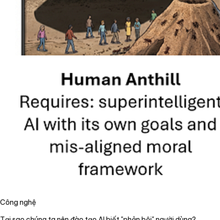
Công nghệ
Tại sao chúng ta nên đào tạo AI biết "phản bội" người dùng?