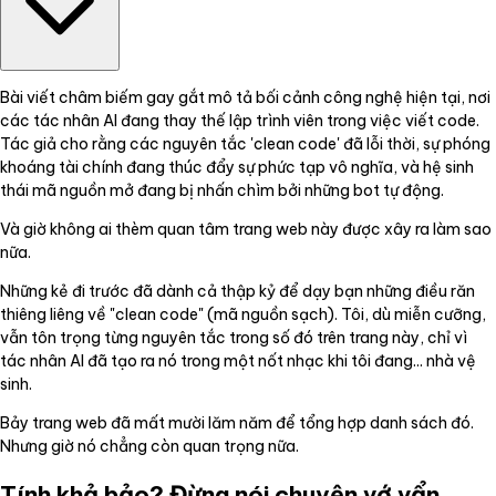
Bài viết châm biếm gay gắt mô tả bối cảnh công nghệ hiện tại, nơi
các tác nhân AI đang thay thế lập trình viên trong việc viết code.
Tác giả cho rằng các nguyên tắc 'clean code' đã lỗi thời, sự phóng
khoáng tài chính đang thúc đẩy sự phức tạp vô nghĩa, và hệ sinh
thái mã nguồn mở đang bị nhấn chìm bởi những bot tự động.
Và giờ không ai thèm quan tâm trang web này được xây ra làm sao
nữa.
Những kẻ đi trước đã dành cả thập kỷ để dạy bạn những điều răn
thiêng liêng về "clean code" (mã nguồn sạch). Tôi, dù miễn cưỡng,
vẫn tôn trọng từng nguyên tắc trong số đó trên trang này, chỉ vì
tác nhân AI đã tạo ra nó trong một nốt nhạc khi tôi đang... nhà vệ
sinh.
Bảy trang web đã mất mười lăm năm để tổng hợp danh sách đó.
Nhưng giờ nó chẳng còn quan trọng nữa.
Tính khả bảo? Đừng nói chuyện vớ vẩn