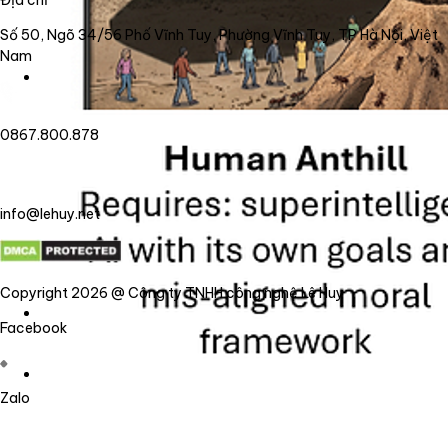
Số 50, Ngõ 34/56 Phố Vĩnh Tuy, Phường Vĩnh Tuy, TP Hà Nội, Việt
Nam
0867.800.878
info@lehuy.net
Copyright 2026 @ Công ty TNHH công nghệ Lê Huy
Facebook
Zalo