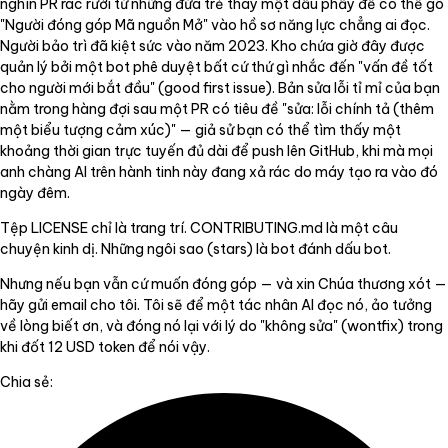
nghìn PR rác rưởi từ những đứa trẻ thay một dấu phẩy để có thể gõ
"Người đóng góp Mã nguồn Mở" vào hồ sơ năng lực chẳng ai đọc.
Người bảo trì đã kiệt sức vào năm 2023. Kho chứa giờ đây được
quản lý bởi một bot phê duyệt bất cứ thứ gì nhắc đến "vấn đề tốt
cho người mới bắt đầu" (good first issue). Bản sửa lỗi tỉ mỉ của bạn
nằm trong hàng đợi sau một PR có tiêu đề "sửa: lỗi chính tả (thêm
một biểu tượng cảm xúc)" — giả sử bạn có thể tìm thấy một
khoảng thời gian trực tuyến đủ dài để push lên GitHub, khi mà mọi
anh chàng AI trên hành tinh này đang xả rác do máy tạo ra vào đó
ngày đêm.
Tệp LICENSE chỉ là trang trí. CONTRIBUTING.md là một câu
chuyện kinh dị. Những ngôi sao (stars) là bot đánh dấu bot.
Nhưng nếu bạn vẫn cứ muốn đóng góp — và xin Chúa thương xót —
hãy gửi email cho tôi. Tôi sẽ để một tác nhân AI đọc nó, ảo tưởng
về lòng biết ơn, và đóng nó lại với lý do "không sửa" (wontfix) trong
khi đốt 12 USD token để nói vậy.
Chia sẻ: