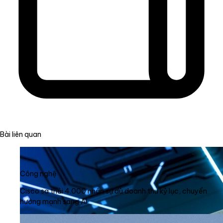
Bài liên quan
Công nghệ
Cisco sa thải 4.000 nhân sự dù doanh thu kỷ lục, chuyển
hướng mạnh sang AI