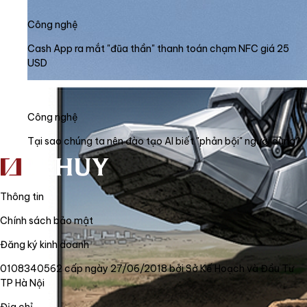
Công nghệ
Cash App ra mắt "đũa thần" thanh toán chạm NFC giá 25
USD
Công nghệ
Tại sao chúng ta nên đào tạo AI biết "phản bội" người dùng?
Thông tin
Chính sách bảo mật
Đăng ký kinh doanh
0108340562 cấp ngày 27/06/2018 bởi Sở Kế Hoạch và Đầu Tư
TP Hà Nội
Địa chỉ