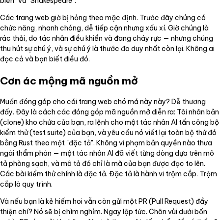
biển" và "Shakespeare".
Các trang web giờ bị hỏng theo mặc định. Trước đây chúng có
chức năng, nhanh chóng, dễ tiếp cận nhưng xấu xí. Giờ chúng là
rác thải, do tác nhân điều khiển và đang cháy rực — nhưng chúng
thu hút sự chú ý, và sự chú ý là thước đo duy nhất còn lại. Không ai
đọc cả và bạn biết điều đó.
Cơn ác mộng mã nguồn mở
Muốn đóng góp cho cái trang web chó má này này? Dễ thương
đấy. Đây là cách các đóng góp mã nguồn mở diễn ra: Tôi nhân bản
(clone) kho chứa của bạn, ra lệnh cho một tác nhân AI tấn công bộ
kiểm thử (test suite) của bạn, và yêu cầu nó viết lại toàn bộ thứ đó
bằng Rust theo một "đặc tả". Không vi phạm bản quyền nào thưa
ngài thẩm phán — một tác nhân AI đã viết từng dòng dựa trên mô
tả phòng sạch, và mô tả đó chỉ là mã của bạn được đọc to lên.
Các bài kiểm thử chính là đặc tả. Đặc tả là hành vi trộm cắp. Trộm
cắp là quy trình.
Và nếu bạn là kẻ hiếm hoi vẫn còn gửi một PR (Pull Request) đầy
thiện chí? Nó sẽ bị chìm nghỉm. Ngay lập tức. Chôn vùi dưới bốn