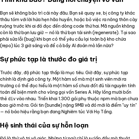
Bạn sẽ không bảo trì cái này đâu. Bạn sẽ quay xe, bị công ty khác
thâu tóm với lời hứa hẹn hão huyền, hoặc bỏ việc ra nông thôn cày
ruộng trước khi ai đó đọc đến dòng code thứ hai. Mã nguồn không
còn là thứ bạn lưu giữ — nó là thứ bạn tái sinh (regenerate). Tại sao
phải sửa lỗi (bug) khi bạn có thể yêu cầu lại toàn bộ kho chứa
(repo) lúc 3 giờ sáng và để cả bầy AI đoán mò lần nữa?
Sự phức tạp là thước đo giá trị
Trước đây, độ phức tạp thấp là mục tiêu. Giờ đây, sự phức tạp
chính là định giá công ty. Một hàm số mà một sinh viên mới ra
trường có thể đọc hiểu là một hàm số chưa đốt đủ tài nguyên tính
toán để biện minh cho vòng gọi vốn Series A. Hãy lồng mười bốn
thẻ
vào nhau. Triển khai 1.300 gói phụ thuộc npm mà bạn chưa
div
bao giờ mở ra. Gói tin (bundle) nặng 9MB và đó mới là điểm "uy tín"
— nó báo hiệu rằng bạn đang Nghiêm túc Với Hạ Tầng.
Hệ sinh thái của sự hỗn loạn
Đó là thứ vô tri vô giác. Những từ ngữ chỉ là sự lấp đầy mà thuật