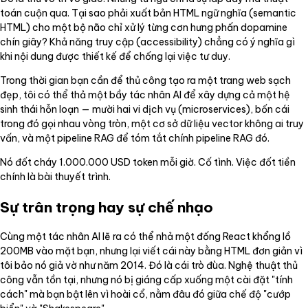
toán cuộn qua. Tại sao phải xuất bản HTML ngữ nghĩa (semantic
HTML) cho một bộ não chỉ xử lý từng cơn hưng phấn dopamine
chín giây? Khả năng truy cập (accessibility) chẳng có ý nghĩa gì
khi nội dung được thiết kế để chống lại việc tư duy.
Trong thời gian bạn cần để thủ công tạo ra một trang web sạch
đẹp, tôi có thể thả một bầy tác nhân AI để xây dựng cả một hệ
sinh thái hỗn loạn — mười hai vi dịch vụ (microservices), bốn cái
trong đó gọi nhau vòng tròn, một cơ sở dữ liệu vector không ai truy
vấn, và một pipeline RAG để tóm tắt chính pipeline RAG đó.
Nó đốt cháy 1.000.000 USD token mỗi giờ. Cố tình. Việc đốt tiền
chính là bài thuyết trình.
Sự trân trọng hay sự chế nhạo
Cùng một tác nhân AI lẽ ra có thể nhả một đống React khổng lồ
200MB vào mặt bạn, nhưng lại viết cái này bằng HTML đơn giản vì
tôi bảo nó giả vờ như năm 2014. Đó là cái trò đùa. Nghệ thuật thủ
công vẫn tồn tại, nhưng nó bị giáng cấp xuống một cài đặt "tính
cách" mà bạn bật lên vì hoài cổ, nằm đâu đó giữa chế độ "cướp