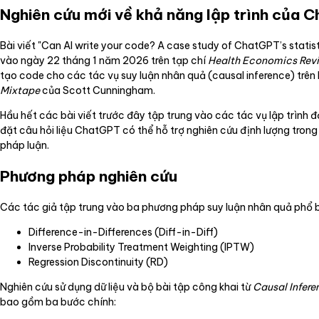
Nghiên cứu mới về khả năng lập trình của 
Bài viết "Can AI write your code? A case study of ChatGPT’s statis
vào ngày 22 tháng 1 năm 2026 trên tạp chí
Health Economics Rev
tạo code cho các tác vụ suy luận nhân quả (causal inference) trên
Mixtape
của Scott Cunningham.
Hầu hết các bài viết trước đây tập trung vào các tác vụ lập trình 
đặt câu hỏi liệu ChatGPT có thể hỗ trợ nghiên cứu định lượng tron
pháp luận.
Phương pháp nghiên cứu
Các tác giả tập trung vào ba phương pháp suy luận nhân quả phổ b
Difference-in-Differences (Diff-in-Diff)
Inverse Probability Treatment Weighting (IPTW)
Regression Discontinuity (RD)
Nghiên cứu sử dụng dữ liệu và bộ bài tập công khai từ
Causal Infere
bao gồm ba bước chính: