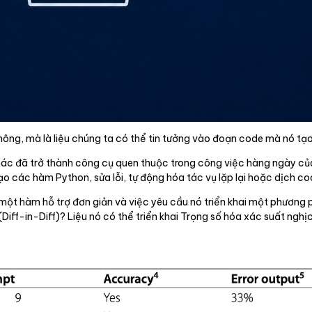
không, mà là liệu chúng ta có thể tin tưởng vào đoạn code mà nó tạo
c đã trở thành công cụ quen thuộc trong công việc hàng ngày của 
ạo các hàm Python, sửa lỗi, tự động hóa tác vụ lặp lại hoặc dịch co
một hàm hỗ trợ đơn giản và việc yêu cầu nó triển khai một phương p
iff-in-Diff)? Liệu nó có thể triển khai Trọng số hóa xác suất nghị