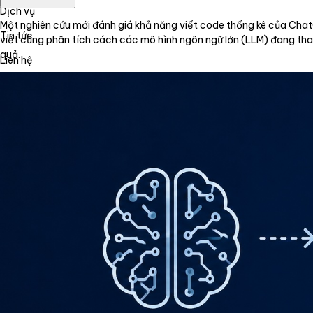
Dịch vụ
Một nghiên cứu mới đánh giá khả năng viết code thống kê của Chat
Tin tức
viết cũng phân tích cách các mô hình ngôn ngữ lớn (LLM) đang tha
quả.
Liên hệ
Tiếng Việt
English