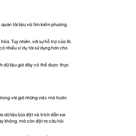
 quan tài liệu và tìm kiếm phương
óa. Tuy nhiên, với sự hỗ trợ của AI,
có nhiều ví dụ tái sử dụng hơn cho
ch dữ liệu giờ đây có thể được thực
 trong vài giờ những việc mà trước
a dữ liệu bịa đặt và trích dẫn sai
hay không, mà còn đặt ra câu hỏi