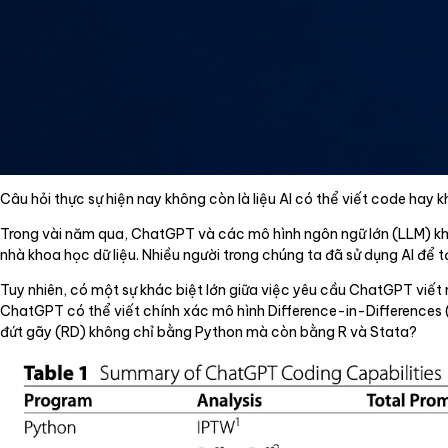
Câu hỏi thực sự hiện nay không còn là liệu AI có thể viết code hay 
Trong vài năm qua, ChatGPT và các mô hình ngôn ngữ lớn (LLM) khá
nhà khoa học dữ liệu. Nhiều người trong chúng ta đã sử dụng AI để t
Tuy nhiên, có một sự khác biệt lớn giữa việc yêu cầu ChatGPT viết 
ChatGPT có thể viết chính xác mô hình Difference-in-Differences (D
đứt gãy (RD) không chỉ bằng Python mà còn bằng R và Stata?