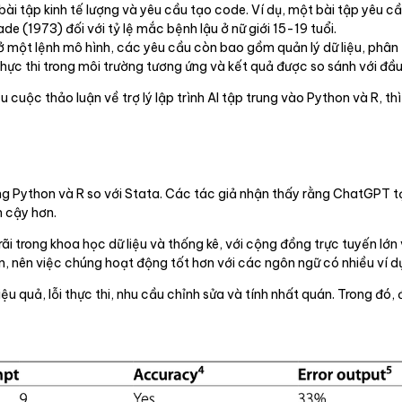
 tập kinh tế lượng và yêu cầu tạo code. Ví dụ, một bài tập yêu cầ
e (1973) đối với tỷ lệ mắc bệnh lậu ở nữ giới 15-19 tuổi.
ở một lệnh mô hình, các yêu cầu còn bao gồm quản lý dữ liệu, phân t
ực thi trong môi trường tương ứng và kết quả được so sánh với đầu
 cuộc thảo luận về trợ lý lập trình AI tập trung vào Python và R, th
ng Python và R so với Stata. Các tác giả nhận thấy rằng ChatGPT t
n cậy hơn.
i trong khoa học dữ liệu và thống kê, với cộng đồng trực tuyến lớn 
, nên việc chúng hoạt động tốt hơn với các ngôn ngữ có nhiều ví dụ 
u quả, lỗi thực thi, nhu cầu chỉnh sửa và tính nhất quán. Trong đó