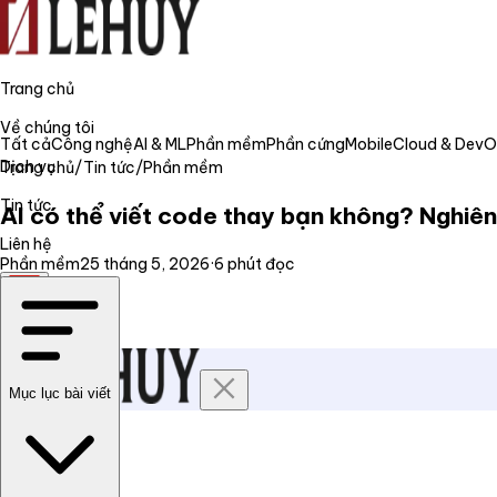
Trang chủ
Về chúng tôi
Tất cả
Công nghệ
AI & ML
Phần mềm
Phần cứng
Mobile
Cloud & Dev
Dịch vụ
Trang chủ
/
Tin tức
/
Phần mềm
Tin tức
AI có thể viết code thay bạn không? Nghiê
Liên hệ
Phần mềm
25 tháng 5, 2026
·
6
phút đọc
VI
Mục lục bài viết
Trang chủ
Về chúng tôi