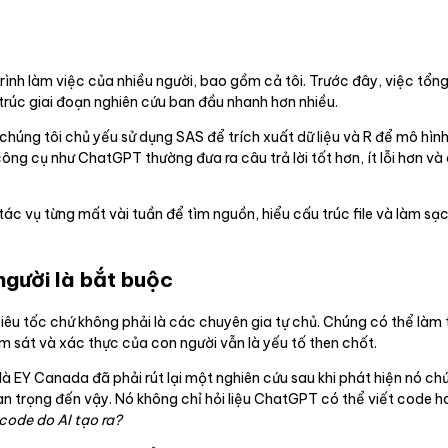
rình làm việc của nhiều người, bao gồm cả tôi. Trước đây, việc tổng
trúc giai đoạn nghiên cứu ban đầu nhanh hơn nhiều.
húng tôi chủ yếu sử dụng SAS để trích xuất dữ liệu và R để mô hình h
g cụ như ChatGPT thường đưa ra câu trả lời tốt hơn, ít lỗi hơn và 
tác vụ từng mất vài tuần để tìm nguồn, hiểu cấu trúc file và làm sạ
người là bắt buộc
 siêu tốc chứ không phải là các chuyên gia tự chủ. Chúng có thể làm
ám sát và xác thực của con người vẫn là yếu tố then chốt.
h là EY Canada đã phải rút lại một nghiên cứu sau khi phát hiện nó chứ
uan trọng đến vậy. Nó không chỉ hỏi liệu ChatGPT có thể viết code 
code do AI tạo ra?