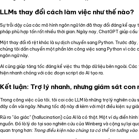
LLMs thay đổi cách làm việc như thế nào?
Sự trỗi dậy của các mô hình ngôn ngữ lớn đã thay đổi đáng kể quy t
pháp phù hợp tốn rất nhiều thời gian. Ngày nay, ChatGPT giúp cấu 
Một thay đổi rõ rệt khác là sự dịch chuyển sang Python. Trước đây, c
chúng tôi dần chuyển một phần lớn công việc sang Python vì các côn
ngôn ngữ này.
AI cũng giúp tăng tốc đáng kể việc thu thập dữ liệu bên ngoài. Các 
hiện nhanh chóng với các đoạn script do AI tạo ra.
Kết luận: Trợ lý nhanh, nhưng giám sát con 
Trong công việc của tôi, tôi coi các LLM là những trợ lý nghiên cứu
đây cần vài ngày. Nhưng tốc độ này đi kèm với một điều kiện: sự gi
Rủi ro "ảo giác" (hallucination) của AI là có thật. Một ví dụ điển hìn
nguồn. Đó là lý do tại sao nghiên cứu của Winberg và cộng sự lại q
quan trọng hơn:
Trong điều kiện nào chúng ta có thể tin tưởng vào 