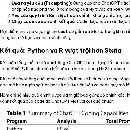
Đưa ra yêu cầu (Prompting):
Cung cấp cho ChatGPT các bài
pháp hóa nạo phá thai ở năm bang của Mỹ trước khi Roe v. Wad
Yêu cầu quy trình làm việc hoàn chỉnh:
Không chỉ dừng lại 
Chạy code và so sánh kết quả:
Code được tạo ra sẽ được th
Một điểm thú vị là việc nghiên cứu bao gồm cả Stata. Trong khi nhiều
trong kinh tế học và chính sách công.
Kết quả: Python và R vượt trội hơn Stata
Kết luận tổng thể là khá cân bằng. ChatGPT hoạt động tốt hơn tro
trong R và Python cho hầu hết các nhiệm vụ, trong khi Stata kém ti
Kết quả này không quá ngạc nhiên. Python và R được sử dụng rộng rã
các mô hình ngôn ngữ lớn học từ dữ liệu văn bản và code quy mô lớn
Năm chỉ số hiệu quả chính được đánh giá bao gồm: độ chính xác, hiệ
sánh kết quả của code do ChatGPT viết với kết quả chuẩn.