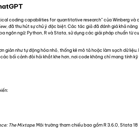
ChatGPT
tical coding capabilities for quantitative research" của Winberg và
iew
, đã thu hút sự chú ý đặc biệt. Các tác giả đã đánh giá khả nă
 ba ngôn ngữ: Python, R và Stata, sử dụng các giải pháp chuẩn từ 
đơn giản như tự động hóa nhỏ, thống kê mô tả hoặc làm sạch dữ liệu
g các bối cảnh đòi hỏi khắt khe hơn, nơi code không chỉ mang tính 
iến:
nce: The Mixtape
. Môi trường tham chiếu bao gồm R 3.6.0, Stata 18 