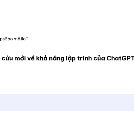
Ops
Bảo mật
IoT
n cứu mới về khả năng lập trình của ChatGP