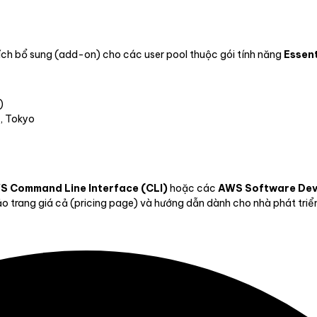
ích bổ sung (add-on) cho các user pool thuộc gói tính năng
Essent
)
, Tokyo
S Command Line Interface (CLI)
hoặc các
AWS Software Dev
 trang giá cả (pricing page) và hướng dẫn dành cho nhà phát triển