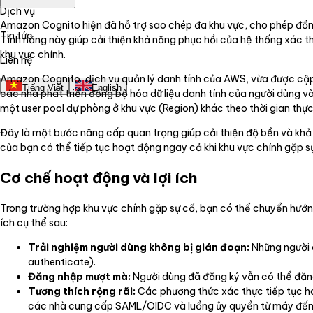
Dịch vụ
Amazon Cognito hiện đã hỗ trợ sao chép đa khu vực, cho phép đồng
Tin tức
Tính năng này giúp cải thiện khả năng phục hồi của hệ thống xác t
khu vực chính.
Liên hệ
Amazon Cognito, dịch vụ quản lý danh tính của AWS, vừa được cập
Tiếng Việt
English
các nhà phát triển đồng bộ hóa dữ liệu danh tính của người dùng v
một user pool dự phòng ở khu vực (Region) khác theo thời gian thực
Đây là một bước nâng cấp quan trọng giúp cải thiện độ bền và khả
của bạn có thể tiếp tục hoạt động ngay cả khi khu vực chính gặp s
Cơ chế hoạt động và lợi ích
Trong trường hợp khu vực chính gặp sự cố, bạn có thể chuyển hướng
ích cụ thể sau:
Trải nghiệm người dùng không bị gián đoạn:
Những người d
authenticate).
Đăng nhập mượt mà:
Người dùng đã đăng ký vẫn có thể đăn
Tương thích rộng rãi:
Các phương thức xác thực tiếp tục hoạ
các nhà cung cấp SAML/OIDC và luồng ủy quyền từ máy đế