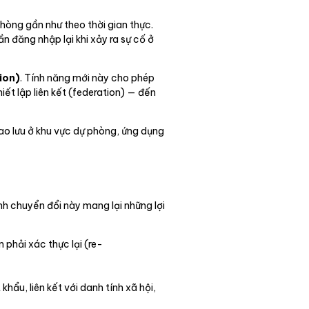
òng gần như theo thời gian thực.
 đăng nhập lại khi xảy ra sự cố ở
ion)
. Tính năng mới này cho phép
ết lập liên kết (federation) — đến
ao lưu ở khu vực dự phòng, ứng dụng
nh chuyển đổi này mang lại những lợi
phải xác thực lại (re-
ẩu, liên kết với danh tính xã hội,