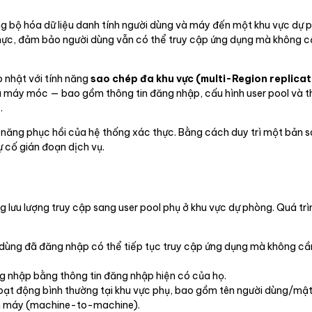
 bộ hóa dữ liệu danh tính người dùng và máy đến một khu vực dự ph
hực, đảm bảo người dùng vẫn có thể truy cập ứng dụng mà không cần
 nhật với tính năng
sao chép đa khu vực (multi-Region replicat
à máy móc — bao gồm thông tin đăng nhập, cấu hình user pool và thi
.
 năng phục hồi của hệ thống xác thực. Bằng cách duy trì một bản s
ự cố gián đoạn dịch vụ.
 lưu lượng truy cập sang user pool phụ ở khu vực dự phòng. Quá trì
ùng đã đăng nhập có thể tiếp tục truy cập ứng dụng mà không cần 
g nhập bằng thông tin đăng nhập hiện có của họ.
t động bình thường tại khu vực phụ, bao gồm tên người dùng/mật kh
n máy (machine-to-machine).