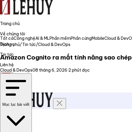
Trang chủ
Về chúng tôi
Tất cả
Công nghệ
AI & ML
Phần mềm
Phần cứng
Mobile
Cloud & Dev
Dịch vụ
Trang chủ
/
Tin tức
/
Cloud & DevOps
Tin tức
Amazon Cognito ra mắt tính năng sao chép 
Liên hệ
Cloud & DevOps
08 tháng 6, 2026
·
2
phút đọc
VI
Mục lục bài viết
Trang chủ
Về chúng tôi