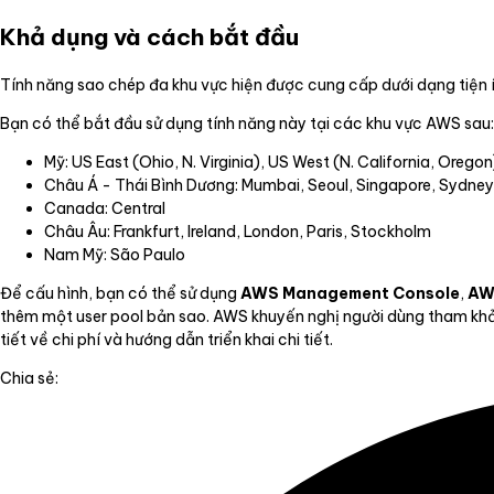
Khả dụng và cách bắt đầu
Tính năng sao chép đa khu vực hiện được cung cấp dưới dạng tiện 
Bạn có thể bắt đầu sử dụng tính năng này tại các khu vực AWS sau:
Mỹ: US East (Ohio, N. Virginia), US West (N. California, Oregon
Châu Á - Thái Bình Dương: Mumbai, Seoul, Singapore, Sydney
Canada: Central
Châu Âu: Frankfurt, Ireland, London, Paris, Stockholm
Nam Mỹ: São Paulo
Để cấu hình, bạn có thể sử dụng
AWS Management Console
,
AW
thêm một user pool bản sao. AWS khuyến nghị người dùng tham khảo
tiết về chi phí và hướng dẫn triển khai chi tiết.
Chia sẻ: