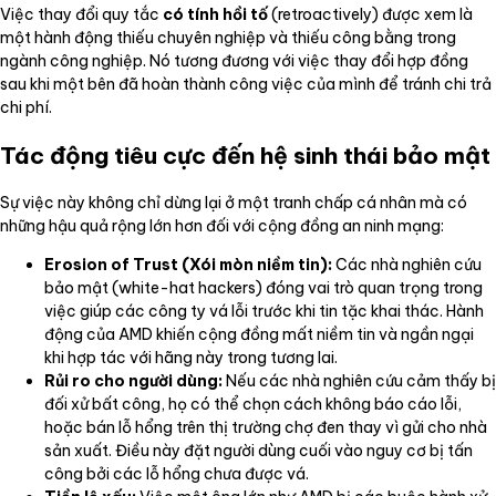
Việc thay đổi quy tắc
có tính hồi tố
(retroactively) được xem là
một hành động thiếu chuyên nghiệp và thiếu công bằng trong
ngành công nghiệp. Nó tương đương với việc thay đổi hợp đồng
sau khi một bên đã hoàn thành công việc của mình để tránh chi trả
chi phí.
Tác động tiêu cực đến hệ sinh thái bảo mật
Sự việc này không chỉ dừng lại ở một tranh chấp cá nhân mà có
những hậu quả rộng lớn hơn đối với cộng đồng an ninh mạng:
Erosion of Trust (Xói mòn niềm tin):
Các nhà nghiên cứu
bảo mật (white-hat hackers) đóng vai trò quan trọng trong
việc giúp các công ty vá lỗi trước khi tin tặc khai thác. Hành
động của AMD khiến cộng đồng mất niềm tin và ngần ngại
khi hợp tác với hãng này trong tương lai.
Rủi ro cho người dùng:
Nếu các nhà nghiên cứu cảm thấy bị
đối xử bất công, họ có thể chọn cách không báo cáo lỗi,
hoặc bán lỗ hổng trên thị trường chợ đen thay vì gửi cho nhà
sản xuất. Điều này đặt người dùng cuối vào nguy cơ bị tấn
công bởi các lỗ hổng chưa được vá.