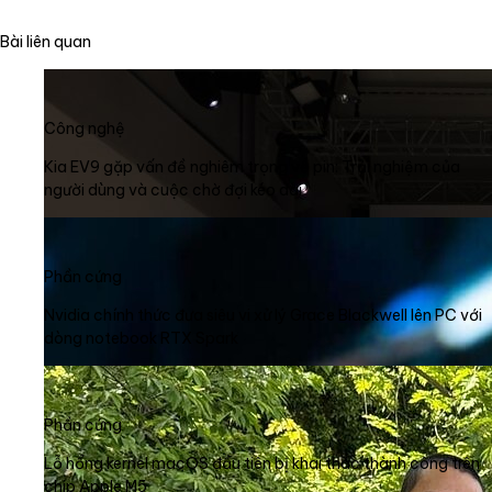
Bài liên quan
Công nghệ
Kia EV9 gặp vấn đề nghiêm trọng về pin: Trải nghiệm của
người dùng và cuộc chờ đợi kéo dài
Phần cứng
Nvidia chính thức đưa siêu vi xử lý Grace Blackwell lên PC với
dòng notebook RTX Spark
Phần cứng
Lỗ hổng kernel macOS đầu tiên bị khai thác thành công trên
chip Apple M5