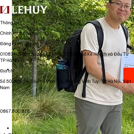
Thông tin
Chính sách bảo mật
Đăng ký kinh doanh
0108340562 cấp ngày 27/06/2018 bởi Sở Kế Hoạch và Đầu Tư
TP Hà Nội
Địa chỉ
Số 50, Ngõ 34/56 Phố Vĩnh Tuy, Phường Vĩnh Tuy, TP Hà Nội, Việt
Nam
0867.800.878