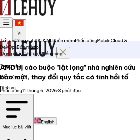
VI
Tất cả
Công nghệ
AI & ML
Phần mềm
Phần cứng
Mobile
Cloud &
DevOps
Bảo mật
IoT
Trang chủ
/
Tin tức
/
Phần cứng
Trang chủ
AMD bị cáo buộc "lật lọng" nhà nghiên cứu
bảo mật, thay đổi quy tắc có tính hồi tố
Về chúng tôi
Dịch vụ
Phần cứng
11 tháng 6, 2026
·
3
phút đọc
Tin tức
Liên hệ
Tiếng Việt
English
Mục lục bài viết