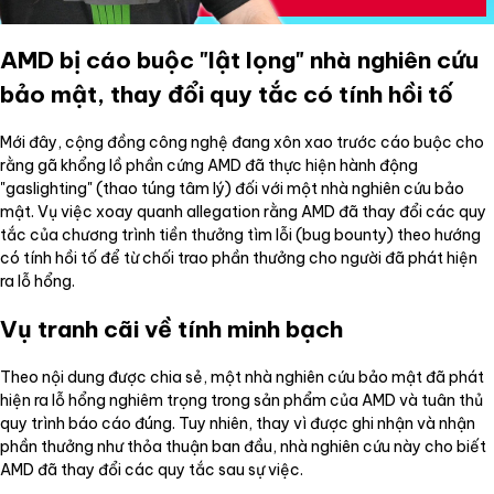
AMD bị cáo buộc "lật lọng" nhà nghiên cứu
bảo mật, thay đổi quy tắc có tính hồi tố
Mới đây, cộng đồng công nghệ đang xôn xao trước cáo buộc cho
rằng gã khổng lồ phần cứng AMD đã thực hiện hành động
"gaslighting" (thao túng tâm lý) đối với một nhà nghiên cứu bảo
mật. Vụ việc xoay quanh allegation rằng AMD đã thay đổi các quy
tắc của chương trình tiền thưởng tìm lỗi (bug bounty) theo hướng
có tính hồi tố để từ chối trao phần thưởng cho người đã phát hiện
ra lỗ hổng.
Vụ tranh cãi về tính minh bạch
Theo nội dung được chia sẻ, một nhà nghiên cứu bảo mật đã phát
hiện ra lỗ hổng nghiêm trọng trong sản phẩm của AMD và tuân thủ
quy trình báo cáo đúng. Tuy nhiên, thay vì được ghi nhận và nhận
phần thưởng như thỏa thuận ban đầu, nhà nghiên cứu này cho biết
AMD đã thay đổi các quy tắc sau sự việc.