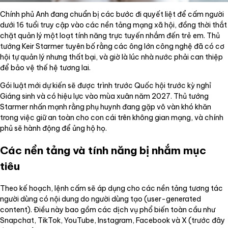
Chính phủ Anh đang chuẩn bị các bước đi quyết liệt để cấm người
dưới 16 tuổi truy cập vào các nền tảng mạng xã hội, đồng thời thắt
chặt quản lý một loạt tính năng trực tuyến nhắm đến trẻ em. Thủ
tướng Keir Starmer tuyên bố rằng các ông lớn công nghệ đã có cơ
hội tự quản lý nhưng thất bại, và giờ là lúc nhà nước phải can thiệp
để bảo vệ thế hệ tương lai.
Gói luật mới dự kiến sẽ được trình trước Quốc hội trước kỳ nghỉ
Giáng sinh và có hiệu lực vào mùa xuân năm 2027. Thủ tướng
Starmer nhấn mạnh rằng phụ huynh đang gặp vô vàn khó khăn
trong việc giữ an toàn cho con cái trên không gian mạng, và chính
phủ sẽ hành động để ủng hộ họ.
Các nền tảng và tính năng bị nhắm mục
tiêu
Theo kế hoạch, lệnh cấm sẽ áp dụng cho các nền tảng tương tác
người dùng có nội dung do người dùng tạo (user-generated
content). Điều này bao gồm các dịch vụ phổ biến toàn cầu như
Snapchat, TikTok, YouTube, Instagram, Facebook và X (trước đây