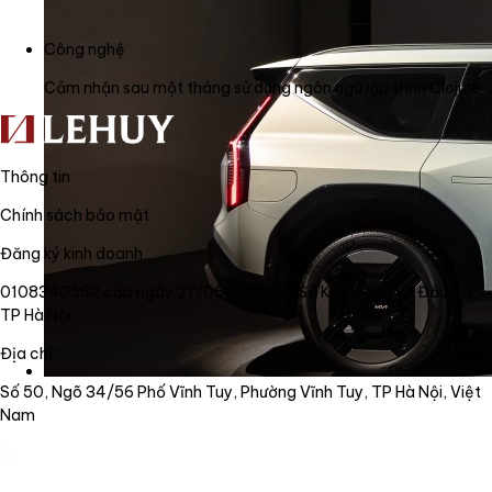
Công nghệ
Cảm nhận sau một tháng sử dụng ngôn ngữ lập trình Clojure
Thông tin
Chính sách bảo mật
Đăng ký kinh doanh
0108340562 cấp ngày 27/06/2018 bởi Sở Kế Hoạch và Đầu Tư
TP Hà Nội
Địa chỉ
Số 50, Ngõ 34/56 Phố Vĩnh Tuy, Phường Vĩnh Tuy, TP Hà Nội, Việt
Nam