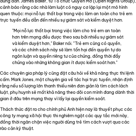
đúng đắn. James Baker, từ Tổ chức Quyền Mở (Open Rights Group),
cảnh báo rằng các nhà làm luật có nguy cơ lặp lại một mô hình
quen thuộc: mọi nỗ lực thất bại trong việc làm an toàn cho trẻ em
trực tuyến đều dẫn đến nhiều sự giám sát và kiểm duyệt hơn.
"Mọi nỗ lực thất bại trong việc làm cho trẻ em an toàn
hơn trên mạng đều được theo sau bởi nhiều sự giám sát
và kiểm duyệt hơn," Baker nói. "Trẻ em cũng có quyền,
và các chính sách này sẽ làm tổn hại đến quyền tự do
ngôn luận và quyền riêng tư của chúng, đồng thời đẩy
chúng vào những không gian ít được kiểm soát hơn."
Các chuyên gia pháp lý cũng đặt câu hỏi về khả năng thực thi lệnh
cấm. Mark Jones, một chuyên gia về tác hại trực tuyến, nhận định
rằng nếu số lượng lớn thanh thiếu niên đơn giản là tìm cách lách
luật, phụ huynh sẽ mất khả năng theo dõi con mình đang dành thời
gian ở đâu trên mạng thay vì lấy lại quyền kiểm soát.
Thách thức đặt ra cho chính phủ Anh hiện nay là thuyết phục các
công ty mạng xã hội thực thi nghiêm ngặt các quy tắc mới này,
đồng thời ngăn chặn việc người dùng trẻ tìm cách vượt qua các
rào cản kỹ thuật.