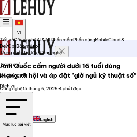
VI
Tất cả
Công nghệ
AI & ML
Phần mềm
Phần cứng
Mobile
Cloud &
DevOps
Bảo mật
IoT
Trang chủ
/
Tin tức
/
Công nghệ
Trang chủ
Anh Quốc cấm người dưới 16 tuổi dùng
mạng xã hội và áp đặt "giờ ngủ kỹ thuật số"
Về chúng tôi
Dịch vụ
Công nghệ
15 tháng 6, 2026
·
4
phút đọc
Tin tức
Liên hệ
Tiếng Việt
English
Mục lục bài viết