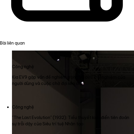
Bài liên quan
Công nghệ
Kia EV9 gặp vấn đề nghiêm trọng về pin: Trải nghiệm của
người dùng và cuộc chờ đợi kéo dài
Công nghệ
"The Last Evolution" (1932): Tiểu thuyết kinh điển tiên đoán
sự trỗi dậy của Siêu trí tuệ Nhân tạo