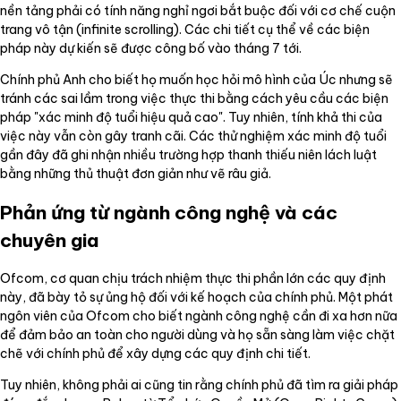
nền tảng phải có tính năng nghỉ ngơi bắt buộc đối với cơ chế cuộn
trang vô tận (infinite scrolling). Các chi tiết cụ thể về các biện
pháp này dự kiến sẽ được công bố vào tháng 7 tới.
Chính phủ Anh cho biết họ muốn học hỏi mô hình của Úc nhưng sẽ
tránh các sai lầm trong việc thực thi bằng cách yêu cầu các biện
pháp "xác minh độ tuổi hiệu quả cao". Tuy nhiên, tính khả thi của
việc này vẫn còn gây tranh cãi. Các thử nghiệm xác minh độ tuổi
gần đây đã ghi nhận nhiều trường hợp thanh thiếu niên lách luật
bằng những thủ thuật đơn giản như vẽ râu giả.
Phản ứng từ ngành công nghệ và các
chuyên gia
Ofcom, cơ quan chịu trách nhiệm thực thi phần lớn các quy định
này, đã bày tỏ sự ủng hộ đối với kế hoạch của chính phủ. Một phát
ngôn viên của Ofcom cho biết ngành công nghệ cần đi xa hơn nữa
để đảm bảo an toàn cho người dùng và họ sẵn sàng làm việc chặt
chẽ với chính phủ để xây dựng các quy định chi tiết.
Tuy nhiên, không phải ai cũng tin rằng chính phủ đã tìm ra giải pháp