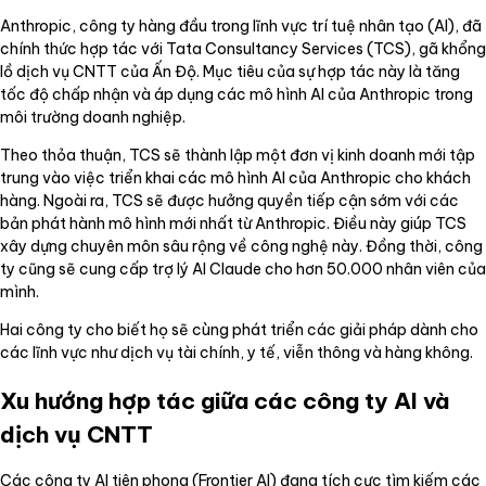
Anthropic, công ty hàng đầu trong lĩnh vực trí tuệ nhân tạo (AI), đã
chính thức hợp tác với Tata Consultancy Services (TCS), gã khổng
lồ dịch vụ CNTT của Ấn Độ. Mục tiêu của sự hợp tác này là tăng
tốc độ chấp nhận và áp dụng các mô hình AI của Anthropic trong
môi trường doanh nghiệp.
Theo thỏa thuận, TCS sẽ thành lập một đơn vị kinh doanh mới tập
trung vào việc triển khai các mô hình AI của Anthropic cho khách
hàng. Ngoài ra, TCS sẽ được hưởng quyền tiếp cận sớm với các
bản phát hành mô hình mới nhất từ Anthropic. Điều này giúp TCS
xây dựng chuyên môn sâu rộng về công nghệ này. Đồng thời, công
ty cũng sẽ cung cấp trợ lý AI Claude cho hơn 50.000 nhân viên của
mình.
Hai công ty cho biết họ sẽ cùng phát triển các giải pháp dành cho
các lĩnh vực như dịch vụ tài chính, y tế, viễn thông và hàng không.
Xu hướng hợp tác giữa các công ty AI và
dịch vụ CNTT
Các công ty AI tiên phong (Frontier AI) đang tích cực tìm kiếm các