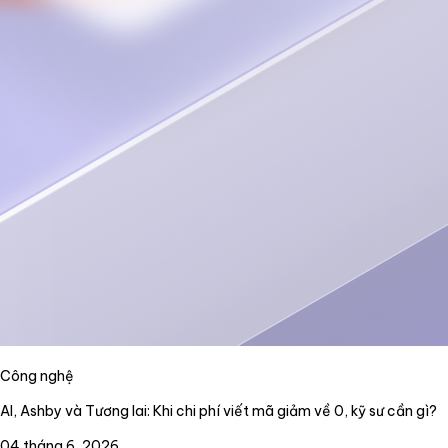
Công nghệ
AI, Ashby và Tương lai: Khi chi phí viết mã giảm về 0, kỹ sư cần gì?
04 tháng 6, 2026