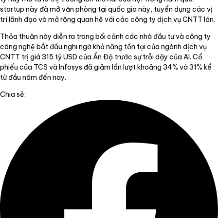
startup này đã mở văn phòng tại quốc gia này, tuyển dụng các vị
trí lãnh đạo và mở rộng quan hệ với các công ty dịch vụ CNTT lớn.
Thỏa thuận này diễn ra trong bối cảnh các nhà đầu tư và công ty
công nghệ bắt đầu nghi ngờ khả năng tồn tại của ngành dịch vụ
CNTT trị giá 315 tỷ USD của Ấn Độ trước sự trỗi dậy của AI. Cổ
phiếu của TCS và Infosys đã giảm lần lượt khoảng 34% và 31% kể
từ đầu năm đến nay.
Chia sẻ: