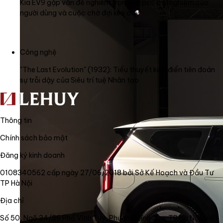
Kia EV9 gặp vấn đề nghiêm trọng về pin: Trải nghiệm của
người dùng và cuộc chờ đợi kéo dài
Công nghệ
"The Last Evolution" (1932): Tiểu thuyết kinh điển tiên đoán
sự trỗi dậy của Siêu trí tuệ Nhân tạo
Thông tin
Chính sách bảo mật
Đăng ký kinh doanh
0108340562 cấp ngày 27/06/2018 bởi Sở Kế Hoạch và Đầu Tư
TP Hà Nội
Địa chỉ
Số 50, Ngõ 34/56 Phố Vĩnh Tuy, Phường Vĩnh Tuy, TP Hà Nội, Việt