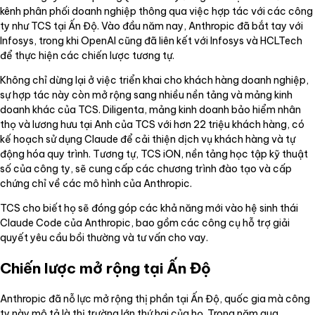
kênh phân phối doanh nghiệp thông qua việc hợp tác với các công
ty như TCS tại Ấn Độ. Vào đầu năm nay, Anthropic đã bắt tay với
Infosys, trong khi OpenAI cũng đã liên kết với Infosys và HCLTech
để thực hiện các chiến lược tương tự.
Không chỉ dừng lại ở việc triển khai cho khách hàng doanh nghiệp,
sự hợp tác này còn mở rộng sang nhiều nền tảng và mảng kinh
doanh khác của TCS. Diligenta, mảng kinh doanh bảo hiểm nhân
thọ và lương hưu tại Anh của TCS với hơn 22 triệu khách hàng, có
kế hoạch sử dụng Claude để cải thiện dịch vụ khách hàng và tự
động hóa quy trình. Tương tự, TCS iON, nền tảng học tập kỹ thuật
số của công ty, sẽ cung cấp các chương trình đào tạo và cấp
chứng chỉ về các mô hình của Anthropic.
TCS cho biết họ sẽ đóng góp các khả năng mới vào hệ sinh thái
Claude Code của Anthropic, bao gồm các công cụ hỗ trợ giải
quyết yêu cầu bồi thường và tư vấn cho vay.
Chiến lược mở rộng tại Ấn Độ
Anthropic đã nỗ lực mở rộng thị phần tại Ấn Độ, quốc gia mà công
ty này mô tả là thị trường lớn thứ hai của họ. Trong năm qua,