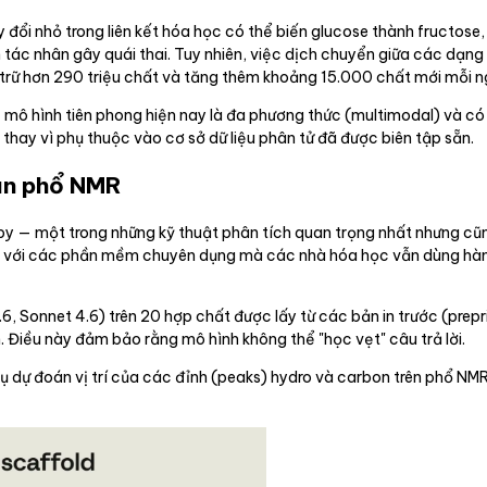
y đổi nhỏ trong liên kết hóa học có thể biến glucose thành fructose
tác nhân gây quái thai. Tuy nhiên, việc dịch chuyển giữa các dạng b
u trữ hơn 290 triệu chất và tăng thêm khoảng 15.000 chất mới mỗi n
c mô hình tiên phong hiện nay là đa phương thức (multimodal) và có
thay vì phụ thuộc vào cơ sở dữ liệu phân tử đã được biên tập sẵn.
án phổ NMR
y — một trong những kỹ thuật phân tích quan trọng nhất nhưng cũng
o so với các phần mềm chuyên dụng mà các nhà hóa học vẫn dùng 
, Sonnet 4.6) trên 20 hợp chất được lấy từ các bản in trước (prep
. Điều này đảm bảo rằng mô hình không thể "học vẹt" câu trả lời.
 dự đoán vị trí của các đỉnh (peaks) hydro và carbon trên phổ NMR