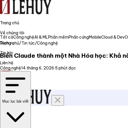
Trang chủ
Về chúng tôi
Tất cả
Công nghệ
AI & ML
Phần mềm
Phần cứng
Mobile
Cloud & Dev
Dịch vụ
Trang chủ
/
Tin tức
/
Công nghệ
Tin tức
Biến Claude thành một Nhà Hóa học: Khả nă
Liên hệ
Công nghệ
14 tháng 6, 2026
·
5
phút đọc
VI
Mục lục bài viết
Trang chủ
Về chúng tôi