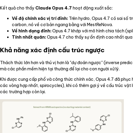
Kết quả cho thấy
Claude Opus 4.7
hoạt động xuất sắc:
Về độ chính xác vị trí đỉnh:
Trên hydro, Opus 4.7 có sai số 
carbon, nó về cơ bản ngang bằng với MestReNova.
Về hình dạng đỉnh:
Opus 4.7 khớp với mô hình chia tách (sp
Tính nhất quán:
Opus 4.7 cho thấy sự ổn định cao nhất qua
Khả năng xác định cấu trúc ngược
Thách thức lớn hơn và thú vị hơn là "dự đoán ngược" (inverse predi
mà các phần mềm hiện tại thường để lại cho con người xử lý.
Khi được cung cấp phổ và công thức chính xác, Opus 4.7 đã phục hồ
các vòng hợp nhất, spirocycles), khi có thêm gợi ý về cấu trúc vật
các trường hợp còn lại.