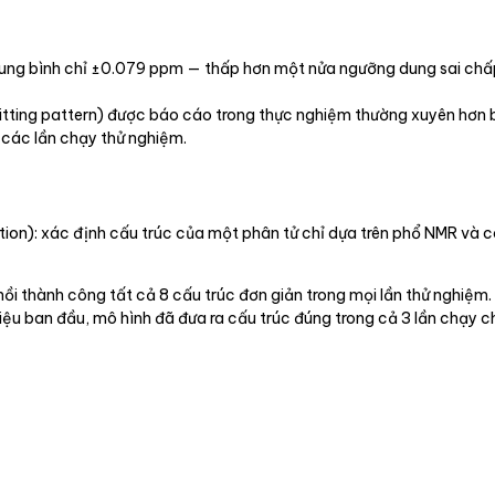
trung bình chỉ ±0.079 ppm — thấp hơn một nửa ngưỡng dung sai ch
litting pattern) được báo cáo trong thực nghiệm thường xuyên hơn 
 các lần chạy thử nghiệm.
ction): xác định cấu trúc của một phân tử chỉ dựa trên phổ NMR và 
i thành công tất cả 8 cấu trúc đơn giản trong mọi lần thử nghiệm. 
 liệu ban đầu, mô hình đã đưa ra cấu trúc đúng trong cả 3 lần chạy 