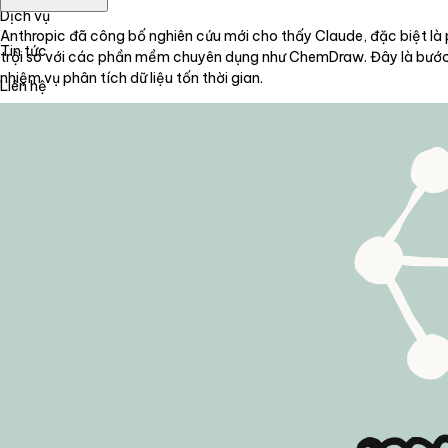
Dịch vụ
Anthropic đã công bố nghiên cứu mới cho thấy Claude, đặc biệt l
Tin tức
trội so với các phần mềm chuyên dụng như ChemDraw. Đây là bước 
nhiệm vụ phân tích dữ liệu tốn thời gian.
Liên hệ
Tiếng Việt
English