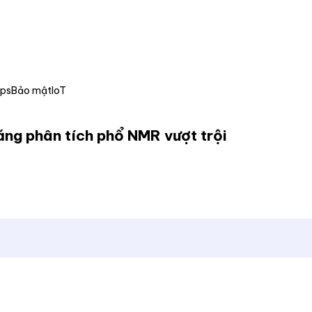
Ops
Bảo mật
IoT
ng phân tích phổ NMR vượt trội