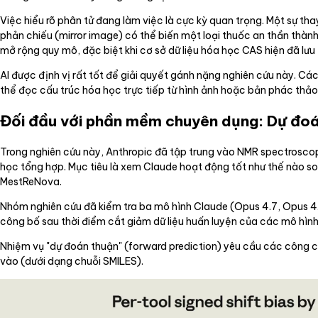
Việc hiểu rõ phân tử đang làm việc là cực kỳ quan trọng. Một sự tha
phản chiếu (mirror image) có thể biến một loại thuốc an thần thành 
mở rộng quy mô, đặc biệt khi cơ sở dữ liệu hóa học CAS hiện đã lư
AI được định vị rất tốt để giải quyết gánh nặng nghiên cứu này. Cá
thể đọc cấu trúc hóa học trực tiếp từ hình ảnh hoặc bản phác thảo 
Đối đầu với phần mềm chuyên dụng: Dự đo
Trong nghiên cứu này, Anthropic đã tập trung vào NMR spectroscop
học tổng hợp. Mục tiêu là xem Claude hoạt động tốt như thế nà
MestReNova.
Nhóm nghiên cứu đã kiểm tra ba mô hình Claude (Opus 4.7, Opus 4.6
công bố sau thời điểm cắt giảm dữ liệu huấn luyện của các mô hình
Nhiệm vụ "dự đoán thuận" (forward prediction) yêu cầu các công cụ
vào (dưới dạng chuỗi SMILES).