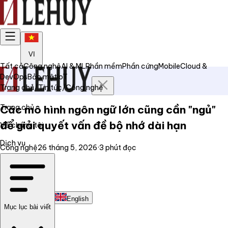
VI
Tất cả
Công nghệ
AI & ML
Phần mềm
Phần cứng
Mobile
Cloud &
DevOps
Bảo mật
IoT
Trang chủ
/
Tin tức
/
Công nghệ
Trang chủ
Các mô hình ngôn ngữ lớn cũng cần "ngủ"
để giải quyết vấn đề bộ nhớ dài hạn
Về chúng tôi
Dịch vụ
Công nghệ
26 tháng 5, 2026
·
3
phút đọc
Tin tức
Liên hệ
Tiếng Việt
English
Mục lục bài viết