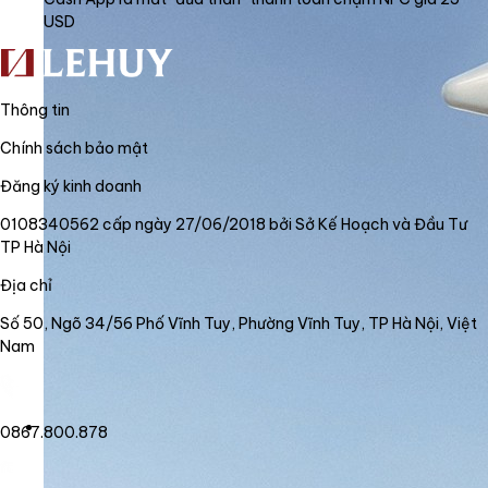
USD
Thông tin
Chính sách bảo mật
Đăng ký kinh doanh
0108340562 cấp ngày 27/06/2018 bởi Sở Kế Hoạch và Đầu Tư
TP Hà Nội
Địa chỉ
Số 50, Ngõ 34/56 Phố Vĩnh Tuy, Phường Vĩnh Tuy, TP Hà Nội, Việt
Nam
0867.800.878