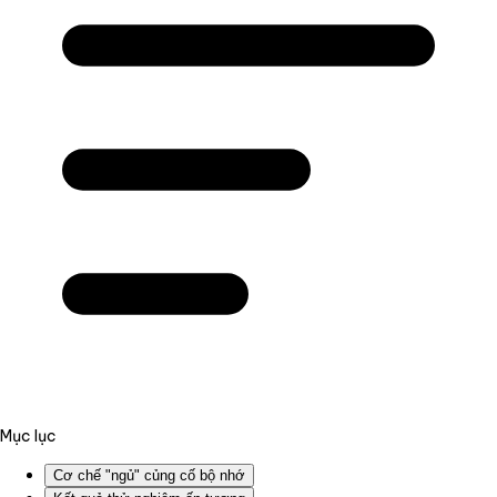
Mục lục
Cơ chế "ngủ" củng cố bộ nhớ