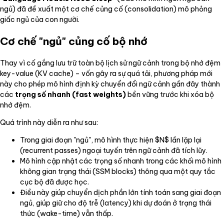
ngủ) đã đề xuất một cơ chế củng cố (consolidation) mô phỏng
giấc ngủ của con người.
Cơ chế "ngủ" củng cố bộ nhớ
Thay vì cố gắng lưu trữ toàn bộ lịch sử ngữ cảnh trong bộ nhớ đệm
key-value (KV cache) – vốn gây ra sự quá tải, phương pháp mới
này cho phép mô hình định kỳ chuyển đổi ngữ cảnh gần đây thành
các
trọng số nhanh (fast weights)
bền vững trước khi xóa bộ
nhớ đệm.
Quá trình này diễn ra như sau:
Trong giai đoạn "ngủ", mô hình thực hiện $N$ lần lặp lại
(recurrent passes) ngoại tuyến trên ngữ cảnh đã tích lũy.
Mô hình cập nhật các trọng số nhanh trong các khối mô hình
không gian trạng thái (SSM blocks) thông qua một quy tắc
cục bộ đã được học.
Điều này giúp chuyển dịch phần lớn tính toán sang giai đoạn
ngủ, giúp giữ cho độ trễ (latency) khi dự đoán ở trạng thái
thức (wake-time) vẫn thấp.