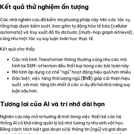
Kết quả thử nghiệm ấn tượng
Các nhà nghiên cứu đã kiểm tra phương pháp này trên các tác vụ
tổng hợp được kiểm soát, bao gồm tự động hóa tế bào (cellular
automata) và truy xuất đồ thị đa bước (multi-hop graph retrieval),
cũng như một tác vụ suy luận toán học thực tế.
Kết quả cho thấy:
Các mô hình Transformer thông thường cũng như các mô
hình lai SSM-attention đều thất bại trong các bài toán này.
Mô hình áp dụng cơ chế "ngủ" hoạt động hiệu quả hơn nhiều.
Đặc biệt, việc tăng thời lượng ngủ ($N$) giúp cải thiện hiệu
suất, với mức tăng lớn nhất ở các ví dụ đòi hỏi khả năng suy
luận sâu hơn.
Tương lai của AI và trí nhớ dài hạn
Nghiên cứu này mở ra hướng đi mới trong việc thiết kế các hệ
thống AI có khả năng quản lý bộ nhớ tương tự như sinh vật học.
Bằng cách tách biệt giai đoạn xử lý thông tin (ngủ) và giai đoạn