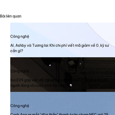
Bài liên quan
Công nghệ
AI, Ashby và Tương lai: Khi chi phí viết mã giảm về 0, kỹ sư
cần gì?
Công nghệ
Kia EV9 gặp vấn đề nghiêm trọng về pin: Trải nghiệm của
người dùng và cuộc chờ đợi kéo dài
Công nghệ
Cash App ra mắt "đũa thần" thanh toán chạm NFC giá 25