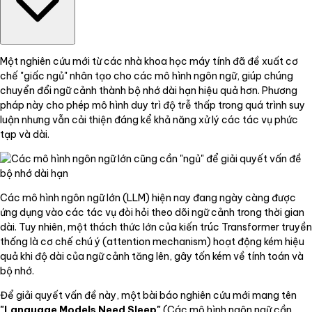
Một nghiên cứu mới từ các nhà khoa học máy tính đã đề xuất cơ
chế "giấc ngủ" nhân tạo cho các mô hình ngôn ngữ, giúp chúng
chuyển đổi ngữ cảnh thành bộ nhớ dài hạn hiệu quả hơn. Phương
pháp này cho phép mô hình duy trì độ trễ thấp trong quá trình suy
luận nhưng vẫn cải thiện đáng kể khả năng xử lý các tác vụ phức
tạp và dài.
Các mô hình ngôn ngữ lớn (LLM) hiện nay đang ngày càng được
ứng dụng vào các tác vụ đòi hỏi theo dõi ngữ cảnh trong thời gian
dài. Tuy nhiên, một thách thức lớn của kiến trúc Transformer truyền
thống là cơ chế chú ý (attention mechanism) hoạt động kém hiệu
quả khi độ dài của ngữ cảnh tăng lên, gây tốn kém về tính toán và
bộ nhớ.
Để giải quyết vấn đề này, một bài báo nghiên cứu mới mang tên
"Language Models Need Sleep"
(Các mô hình ngôn ngữ cần