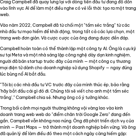
Craig Campbell đã quay lưng lại với dòng tiền đầu tư đang đổ dồn
vào lĩnh vực AI để làm một điều nghe có vẻ lỗi thời: tạo ra một trang
web.
Vào năm 2022, Campbell đã từ chối một "tấm séc trắng" từ các
nhà đầu tư mạo hiểm để khởi động, trong tất cả các lựa chọn, một
trang web đơn giản. Và cược cược của ông đang được đền đáp.
Campbell hoàn toàn có thể thành lập một công ty AI. Ông là cựu kỹ
sư tại Meta và một nhà sáng lập công nghệ dày dạn kinh nghiệm,
người đã bán startup trước đây của mình — một công cụ thương
mại điện tử dành cho doanh nghiệp sử dụng Shopify — ngay đúng
lúc bùng nổ AI bắt đầu.
"Tôi bị các nhà đầu tư VC trước đây của mình thúc ép, bảo rằng
'hãy bắt đầu cái gì đó đi. Chúng tôi sẽ viết cho anh một tấm séc
trắng'," Campbell chia sẻ. Nhưng ông có ý tưởng khác.
Trong bối cảnh mọi người thường không vội vàng lao vào kinh
doanh trang web web do "điểm chân trời Google Zero" đang đến
gần, Campbell vẫn không nao núng. Ông đã phát triển dịch vụ của
mình — Past Maps — trở thành một doanh nghiệp bền vững. Và ông
đã quản lý để làm điều đó theo một cách ngày càng hiếm gặp: