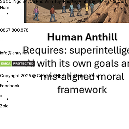
Số 50, Ngõ 34/56 Phố Vĩnh Tuy, Phường Vĩnh Tuy, TP Hà Nội, Việt
Nam
0867.800.878
info@lehuy.net
Copyright 2026 @ Công ty TNHH công nghệ Lê Huy
Facebook
Zalo