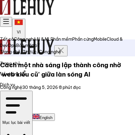
VI
Tất cả
Công nghệ
AI & ML
Phần mềm
Phần cứng
Mobile
Cloud &
DevOps
Bảo mật
IoT
Trang chủ
/
Tin tức
/
Công nghệ
Trang chủ
Cách một nhà sáng lập thành công nhờ
'web kiểu cũ' giữa làn sóng AI
Về chúng tôi
Dịch vụ
Công nghệ
30 tháng 5, 2026
·
8
phút đọc
Tin tức
Liên hệ
Tiếng Việt
English
Mục lục bài viết