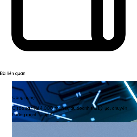
Bài liên quan
Công nghệ
Cisco sa thải 4.000 nhân sự dù doanh thu kỷ lục, chuyển
hướng mạnh sang AI