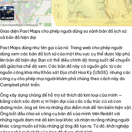
Giao diện Past Maps cho phép người dùng so sánh bản đồ lịch sử
và bản đồ hiện đại
Past Maps đúng như tên gọi của nó. Trang web cho phép người
dùng xem các bản đồ lịch sử của một khu vực cụ thể được lớp phủ
lên bản đồ hiện đại. Bạn có thể điều chỉnh độ trong suốt để chuyển
đổi giữa hai chế độ xem. Các bản đồ này có nguồn gốc từ các
nguồn công khai như Khảo sát Địa chất Hoa Kỳ (USGS), nhưng các
công cụ cho phép mọi người khám phá chúng theo cách này do
Campbell phát triển.
Ông xây dựng chúng để hỗ trợ sở thích dò kim loại của mình —
bằng cách xác định vị trí hiện đại của các cấu trúc cũ và con
đường mòn, ông sẽ tìm ra những địa điểm mới để tìm kiếm hiện vật.
Ông bắt đầu chia sẻ công cụ bản đồ của mình trên Reddit với
những người đam mê dò kim loại khác và nhận ra rằng những người
khác cũng muốn sở hữu những gì ông đã tạo ra. Từ đó, khởi nghiệp