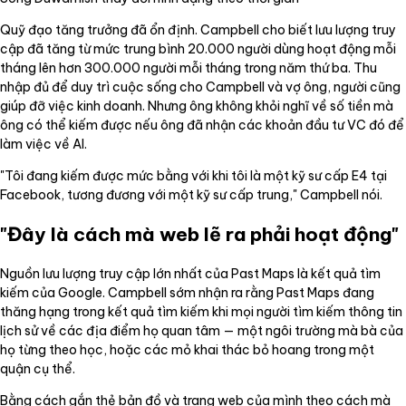
Quỹ đạo tăng trưởng đã ổn định. Campbell cho biết lưu lượng truy
cập đã tăng từ mức trung bình 20.000 người dùng hoạt động mỗi
tháng lên hơn 300.000 người mỗi tháng trong năm thứ ba. Thu
nhập đủ để duy trì cuộc sống cho Campbell và vợ ông, người cũng
giúp đỡ việc kinh doanh. Nhưng ông không khỏi nghĩ về số tiền mà
ông có thể kiếm được nếu ông đã nhận các khoản đầu tư VC đó để
làm việc về AI.
"Tôi đang kiếm được mức bằng với khi tôi là một kỹ sư cấp E4 tại
Facebook, tương đương với một kỹ sư cấp trung," Campbell nói.
"Đây là cách mà web lẽ ra phải hoạt động"
Nguồn lưu lượng truy cập lớn nhất của Past Maps là kết quả tìm
kiếm của Google. Campbell sớm nhận ra rằng Past Maps đang
thăng hạng trong kết quả tìm kiếm khi mọi người tìm kiếm thông tin
lịch sử về các địa điểm họ quan tâm — một ngôi trường mà bà của
họ từng theo học, hoặc các mỏ khai thác bỏ hoang trong một
quận cụ thể.
Bằng cách gắn thẻ bản đồ và trang web của mình theo cách mà