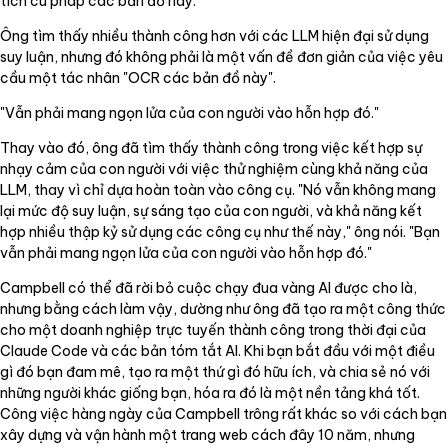
tích cú pháp các bản đồ này.
Ông tìm thấy nhiều thành công hơn với các LLM hiện đại sử dụng
suy luận, nhưng đó không phải là một vấn đề đơn giản của việc yêu
cầu một tác nhân "OCR các bản đồ này".
"Vẫn phải mang ngọn lửa của con người vào hỗn hợp đó."
Thay vào đó, ông đã tìm thấy thành công trong việc kết hợp sự
nhạy cảm của con người với việc thử nghiệm cùng khả năng của
LLM, thay vì chỉ dựa hoàn toàn vào công cụ. "Nó vẫn không mang
lại mức độ suy luận, sự sáng tạo của con người, và khả năng kết
hợp nhiều thập kỷ sử dụng các công cụ như thế này," ông nói. "Bạn
vẫn phải mang ngọn lửa của con người vào hỗn hợp đó."
Campbell có thể đã rời bỏ cuộc chạy đua vàng AI được cho là,
nhưng bằng cách làm vậy, dường như ông đã tạo ra một công thức
cho một doanh nghiệp trực tuyến thành công trong thời đại của
Claude Code và các bản tóm tắt AI. Khi bạn bắt đầu với một điều
gì đó bạn đam mê, tạo ra một thứ gì đó hữu ích, và chia sẻ nó với
những người khác giống bạn, hóa ra đó là một nền tảng khá tốt.
Công việc hàng ngày của Campbell trông rất khác so với cách bạn
xây dựng và vận hành một trang web cách đây 10 năm, nhưng