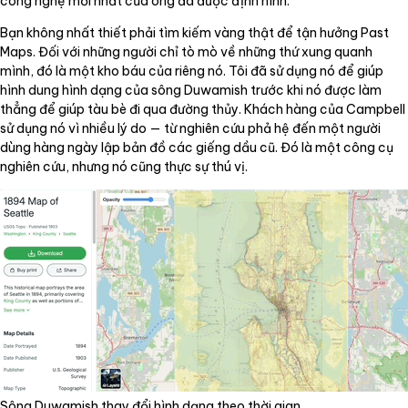
công nghệ mới nhất của ông đã được định hình.
Bạn không nhất thiết phải tìm kiếm vàng thật để tận hưởng Past
Maps. Đối với những người chỉ tò mò về những thứ xung quanh
mình, đó là một kho báu của riêng nó. Tôi đã sử dụng nó để giúp
hình dung hình dạng của sông Duwamish trước khi nó được làm
thẳng để giúp tàu bè đi qua đường thủy. Khách hàng của Campbell
sử dụng nó vì nhiều lý do — từ nghiên cứu phả hệ đến một người
dùng hàng ngày lập bản đồ các giếng dầu cũ. Đó là một công cụ
nghiên cứu, nhưng nó cũng thực sự thú vị.
Sông Duwamish thay đổi hình dạng theo thời gian