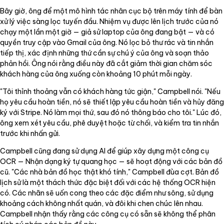
Bây giờ, ông để một mô hình tác nhân cục bộ trên máy tính để bàn
xử lý việc sàng lọc tuyến đầu. Nhiệm vụ được lên lịch trước của nó
chạy một lần một giờ — giả sử laptop của ông đang bật — và có
quyền truy cập vào Gmail của ông. Nó lọc bỏ thư rác và tin nhắn
tiếp thị, xác định những thứ cần sự chú ý của ông và soạn thảo
phản hồi. Ông nói rằng điều này đã cắt giảm thời gian chăm sóc
khách hàng của ông xuống còn khoảng 10 phút mỗi ngày.
"Tôi thỉnh thoảng vẫn có khách hàng tức giận," Campbell nói. "Nếu
họ yêu cầu hoàn tiền, nó sẽ thiết lập yêu cầu hoàn tiền và hủy đăng
ký với Stripe. Nó làm mọi thứ, sau đó nó thông báo cho tôi." Lúc đó,
ông xem xét yêu cầu, phê duyệt hoặc từ chối, và kiểm tra tin nhắn
trước khi nhấn gửi.
Campbell cũng đang sử dụng AI để giúp xây dựng một công cụ
OCR — Nhận dạng ký tự quang học — sẽ hoạt động với các bản đồ
cũ. "Các nhà bản đồ học thật khó tính," Campbell đùa cợt. Bản đồ
lịch sử là một thách thức đặc biệt đối với các hệ thống OCR hiện
có. Các nhãn sẽ uốn cong theo các đặc điểm như sông, sử dụng
khoảng cách không nhất quán, và đôi khi chen chúc lên nhau.
Campbell nhận thấy rằng các công cụ có sẵn sẽ không thể phân