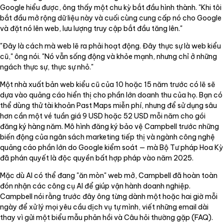
Google hiểu được, ông thấy một chu kỳ bắt đầu hình thành. "Khi tôi
bắt đầu mở rộng dữ liệu này và cuối cùng cung cấp nó cho Google
và đặt nó lên web, lưu lượng truy cập bắt đầu tăng lên."
"Đây là cách mà web lẽ ra phải hoạt động. Đây thực sự là web kiểu
cũ," ông nói. "Nó vẫn sống động và khỏe mạnh, nhưng chỉ ở những
ngách thực sự, thực sự nhỏ."
Một nhà xuất bản web kiểu cũ của 10 hoặc 15 năm trước có lẽ sẽ
dựa vào quảng cáo hiển thị cho phần lớn doanh thu của họ. Bạn có
thể dùng thử tài khoản Past Maps miễn phí, nhưng để sử dụng sâu
hơn cần một vé tuần giá 9 USD hoặc 52 USD mỗi năm cho gói
đăng ký hàng năm. Mô hình đăng ký bảo vệ Campbell trước những
biến động của ngân sách marketing tiếp thị và ngành công nghệ
quảng cáo phần lớn do Google kiểm soát — mà Bộ Tư pháp Hoa Kỳ
đã phán quyết là độc quyền bất hợp pháp vào năm 2025.
Mặc dù AI có thể đang "ăn mòn" web mở, Campbell đã hoàn toàn
đón nhận các công cụ AI để giúp vận hành doanh nghiệp.
Campbell nói rằng trước đây ông từng dành một hoặc hai giờ mỗi
ngày để xử lý mọi yêu cầu dịch vụ tự mình, viết những email dài
thay vì gửi một biểu mẫu phản hồi và Câu hỏi thường gặp (FAQ).