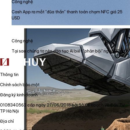
Công nghệ
Cash App ra mắt "đũa thần" thanh toán chạm NFC giá 25
USD
Công nghệ
Tại sao chúng ta nên đào tạo AI biết "phản bội" người dùng?
Thông tin
Chính sách bảo mật
Đăng ký kinh doanh
0108340562 cấp ngày 27/06/2018 bởi Sở Kế Hoạch và Đầu Tư
TP Hà Nội
Địa chỉ