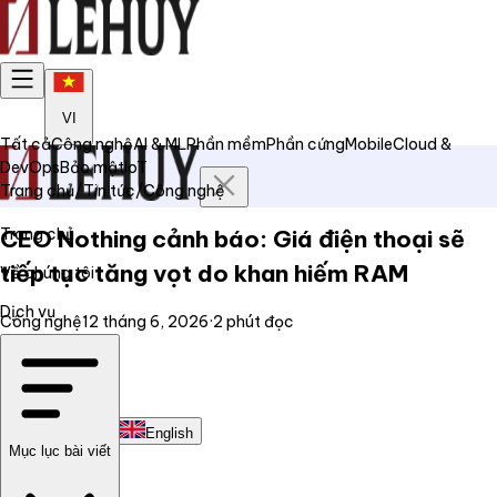
VI
Tất cả
Công nghệ
AI & ML
Phần mềm
Phần cứng
Mobile
Cloud &
DevOps
Bảo mật
IoT
Trang chủ
/
Tin tức
/
Công nghệ
Trang chủ
CEO Nothing cảnh báo: Giá điện thoại sẽ
tiếp tục tăng vọt do khan hiếm RAM
Về chúng tôi
Dịch vụ
Công nghệ
12 tháng 6, 2026
·
2
phút đọc
Tin tức
Liên hệ
Tiếng Việt
English
Mục lục bài viết