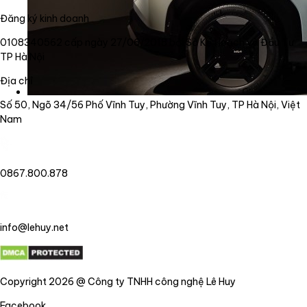
Đăng ký kinh doanh
0108340562 cấp ngày 27/06/2018 bởi Sở Kế Hoạch và Đầu Tư
TP Hà Nội
Địa chỉ
Số 50, Ngõ 34/56 Phố Vĩnh Tuy, Phường Vĩnh Tuy, TP Hà Nội, Việt
Nam
0867.800.878
info@lehuy.net
Copyright 2026 @ Công ty TNHH công nghệ Lê Huy
Facebook