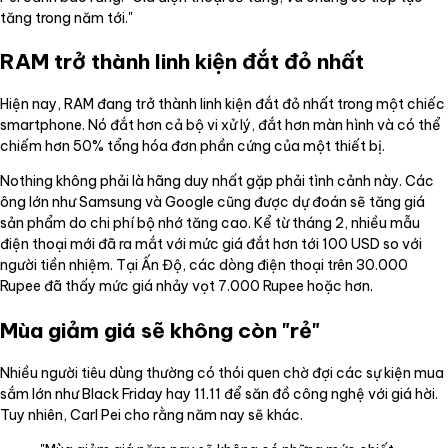
tăng trong năm tới."
RAM trở thành linh kiện đắt đỏ nhất
Hiện nay, RAM đang trở thành linh kiện đắt đỏ nhất trong một chiếc
smartphone. Nó đắt hơn cả bộ vi xử lý, đắt hơn màn hình và có thể
chiếm hơn 50% tổng hóa đơn phần cứng của một thiết bị.
Nothing không phải là hãng duy nhất gặp phải tình cảnh này. Các
ông lớn như Samsung và Google cũng được dự đoán sẽ tăng giá
sản phẩm do chi phí bộ nhớ tăng cao. Kể từ tháng 2, nhiều mẫu
điện thoại mới đã ra mắt với mức giá đắt hơn tới 100 USD so với
người tiền nhiệm. Tại Ấn Độ, các dòng điện thoại trên 30.000
Rupee đã thấy mức giá nhảy vọt 7.000 Rupee hoặc hơn.
Mùa giảm giá sẽ không còn "rẻ"
Nhiều người tiêu dùng thường có thói quen chờ đợi các sự kiện mua
sắm lớn như Black Friday hay 11.11 để săn đồ công nghệ với giá hời.
Tuy nhiên, Carl Pei cho rằng năm nay sẽ khác.