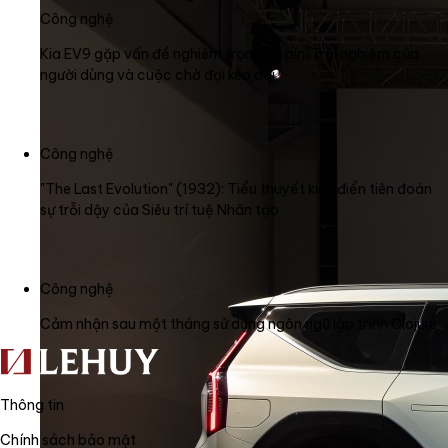
Công nghệ
Kia EV9 gặp vấn đề nghiêm trọng về pin: Trải nghiệm của
người dùng và cuộc chờ đợi kéo dài
Công nghệ
"The Last Evolution" (1932): Tiểu thuyết kinh điển tiên đoán
sự trỗi dậy của Siêu trí tuệ Nhân tạo
Công nghệ
Cảm nhận sau một tháng sử dụng ngôn ngữ lập trình Clojure
Thông tin
Chính sách bảo mật