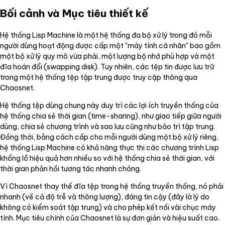
Bối cảnh và Mục tiêu thiết kế
Hệ thống Lisp Machine là một hệ thống đa bộ xử lý trong đó mỗi
người dùng hoạt động được cấp một "máy tính cá nhân" bao gồm
một bộ xử lý quy mô vừa phải, một lượng bộ nhớ phù hợp và một
đĩa hoán đổi (swapping disk). Tuy nhiên, các tệp tin được lưu trữ
trong một hệ thống tệp tập trung được truy cập thông qua
Chaosnet.
Hệ thống tệp dùng chung này duy trì các lợi ích truyền thống của
hệ thống chia sẻ thời gian (time-sharing), như giao tiếp giữa người
dùng, chia sẻ chương trình và sao lưu cũng như bảo trì tập trung.
Đồng thời, bằng cách cấp cho mỗi người dùng một bộ xử lý riêng,
hệ thống Lisp Machine có khả năng thực thi các chương trình Lisp
khổng lồ hiệu quả hơn nhiều so với hệ thống chia sẻ thời gian, với
thời gian phản hồi tương tác nhanh chóng.
Vì Chaosnet thay thế đĩa tệp trong hệ thống truyền thống, nó phải
nhanh (về cả độ trễ và thông lượng), đáng tin cậy (đây là lý do
không có kiểm soát tập trung) và cho phép kết nối vài chục máy
tính. Mục tiêu chính của Chaosnet là sự đơn giản và hiệu suất cao.