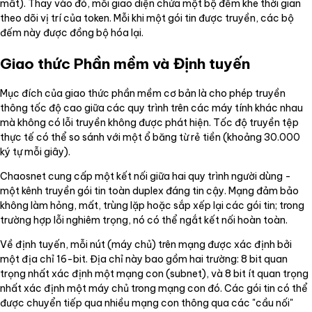
mất). Thay vào đó, mỗi giao diện chứa một bộ đếm khe thời gian
theo dõi vị trí của token. Mỗi khi một gói tin được truyền, các bộ
đếm này được đồng bộ hóa lại.
Giao thức Phần mềm và Định tuyến
Mục đích của giao thức phần mềm cơ bản là cho phép truyền
thông tốc độ cao giữa các quy trình trên các máy tính khác nhau
mà không có lỗi truyền không được phát hiện. Tốc độ truyền tệp
thực tế có thể so sánh với một ổ băng từ rẻ tiền (khoảng 30.000
ký tự mỗi giây).
Chaosnet cung cấp một kết nối giữa hai quy trình người dùng -
một kênh truyền gói tin toàn duplex đáng tin cậy. Mạng đảm bảo
không làm hỏng, mất, trùng lặp hoặc sắp xếp lại các gói tin; trong
trường hợp lỗi nghiêm trọng, nó có thể ngắt kết nối hoàn toàn.
Về định tuyến, mỗi nút (máy chủ) trên mạng được xác định bởi
một địa chỉ 16-bit. Địa chỉ này bao gồm hai trường: 8 bit quan
trọng nhất xác định một mạng con (subnet), và 8 bit ít quan trọng
nhất xác định một máy chủ trong mạng con đó. Các gói tin có thể
được chuyển tiếp qua nhiều mạng con thông qua các "cầu nối"