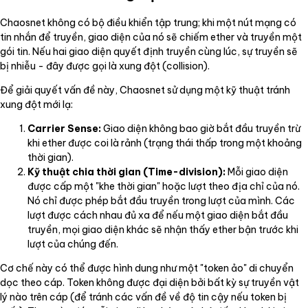
Chaosnet không có bộ điều khiển tập trung; khi một nút mạng có
tin nhắn để truyền, giao diện của nó sẽ chiếm ether và truyền một
gói tin. Nếu hai giao diện quyết định truyền cùng lúc, sự truyền sẽ
bị nhiễu - đây được gọi là xung đột (collision).
Để giải quyết vấn đề này, Chaosnet sử dụng một kỹ thuật tránh
xung đột mới lạ:
Carrier Sense:
Giao diện không bao giờ bắt đầu truyền trừ
khi ether được coi là rảnh (trạng thái thấp trong một khoảng
thời gian).
Kỹ thuật chia thời gian (Time-division):
Mỗi giao diện
được cấp một "khe thời gian" hoặc lượt theo địa chỉ của nó.
Nó chỉ được phép bắt đầu truyền trong lượt của mình. Các
lượt được cách nhau đủ xa để nếu một giao diện bắt đầu
truyền, mọi giao diện khác sẽ nhận thấy ether bận trước khi
lượt của chúng đến.
Cơ chế này có thể được hình dung như một "token ảo" di chuyển
dọc theo cáp. Token không được đại diện bởi bất kỳ sự truyền vật
lý nào trên cáp (để tránh các vấn đề về độ tin cậy nếu token bị