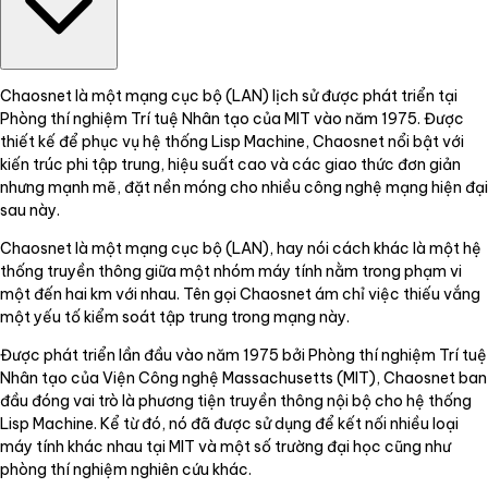
Chaosnet là một mạng cục bộ (LAN) lịch sử được phát triển tại
Phòng thí nghiệm Trí tuệ Nhân tạo của MIT vào năm 1975. Được
thiết kế để phục vụ hệ thống Lisp Machine, Chaosnet nổi bật với
kiến trúc phi tập trung, hiệu suất cao và các giao thức đơn giản
nhưng mạnh mẽ, đặt nền móng cho nhiều công nghệ mạng hiện đại
sau này.
Chaosnet là một mạng cục bộ (LAN), hay nói cách khác là một hệ
thống truyền thông giữa một nhóm máy tính nằm trong phạm vi
một đến hai km với nhau. Tên gọi Chaosnet ám chỉ việc thiếu vắng
một yếu tố kiểm soát tập trung trong mạng này.
Được phát triển lần đầu vào năm 1975 bởi Phòng thí nghiệm Trí tuệ
Nhân tạo của Viện Công nghệ Massachusetts (MIT), Chaosnet ban
đầu đóng vai trò là phương tiện truyền thông nội bộ cho hệ thống
Lisp Machine. Kể từ đó, nó đã được sử dụng để kết nối nhiều loại
máy tính khác nhau tại MIT và một số trường đại học cũng như
phòng thí nghiệm nghiên cứu khác.