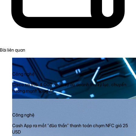
Bài liên quan
Công nghệ
Cisco sa thải 4.000 nhân sự dù doanh thu kỷ lục, chuyển
hướng mạnh sang AI
Công nghệ
Cash App ra mắt "đũa thần" thanh toán chạm NFC giá 25
USD