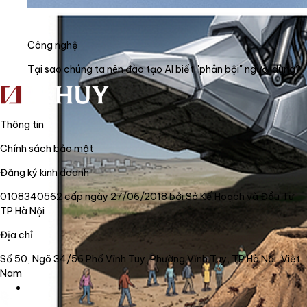
Công nghệ
Tại sao chúng ta nên đào tạo AI biết "phản bội" người dùng?
Thông tin
Chính sách bảo mật
Đăng ký kinh doanh
0108340562 cấp ngày 27/06/2018 bởi Sở Kế Hoạch và Đầu Tư
TP Hà Nội
Địa chỉ
Số 50, Ngõ 34/56 Phố Vĩnh Tuy, Phường Vĩnh Tuy, TP Hà Nội, Việt
Nam