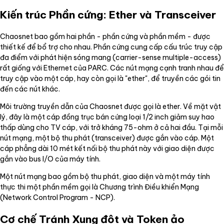
Kiến trúc Phần cứng: Ether và Transceiver
Chaosnet bao gồm hai phần - phần cứng và phần mềm - được
thiết kế để bổ trợ cho nhau. Phần cứng cung cấp cấu trúc truy cập
đa điểm với phát hiện sóng mang (carrier-sense multiple-access)
rất giống với Ethernet của PARC. Các nút mạng cạnh tranh nhau để
truy cập vào một cáp, hay còn gọi là "ether", để truyền các gói tin
đến các nút khác.
Môi trường truyền dẫn của Chaosnet được gọi là ether. Về mặt vật
lý, đây là một cáp đồng trục bán cứng loại 1/2 inch giảm suy hao
thấp dùng cho TV cáp, với trở kháng 75-ohm ở cả hai đầu. Tại mỗi
nút mạng, một bộ thu phát (transceiver) được gắn vào cáp. Một
cáp phẳng dài 10 mét kết nối bộ thu phát này với giao diện được
gắn vào bus I/O của máy tính.
Một nút mạng bao gồm bộ thu phát, giao diện và một máy tính
thực thi một phần mềm gọi là Chương trình Điều khiển Mạng
(Network Control Program - NCP).
Cơ chế Tránh Xung đột và Token ảo