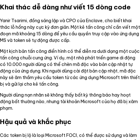
Khai thác dễ dàng như viết 15 dòng code
Yanir Tsarimi, đồng sáng lập và CPO của Enclave, cho biết khai
thác lỗ hổng này cực kỳ đơn giản. Một kẻ tấn công chỉ cần viết một
đoạn mã khoảng 15 dòng để yêu cầu quyền truy cập vào ứng dụng
MS và token sẽ tự động được cấp.
Một kịch bản tấn công điển hình có thể diễn ra dưới dạng một cuộc
tấn công chuỗi cung ứng. Ví dụ, một nhà phát triển game di động
có 10.000 người dùng có thể chèn mã độc vào bản cập nhật tự
động của ứng dụng. Khi người dùng cài đặt bản cập nhật, mã độc
này sẽ âm thầm yêu cầu token từ các ứng dụng Microsoft trên thiết
bị và gửi lại cho kẻ tấn công.
Người dùng nạn nhân sẽ không thấy bất kỳ thông báo hay hoạt
động bất thường nào, nhưng tài khoản Microsoft của họ đã bị xâm
phạm.
Hậu quả và khắc phục
Các token bị lộ là loại Microsoft FOCI, có thể được sử dụng và làm