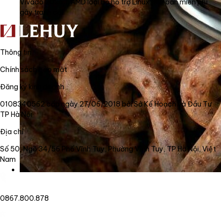
Vivado 2026.1: AMD loại bỏ hỗ trợ Linux trên bản miễn phí
gây tranh cãi
Thông tin
Chính sách bảo mật
Đăng ký kinh doanh
0108340562 cấp ngày 27/06/2018 bởi Sở Kế Hoạch và Đầu Tư
TP Hà Nội
Địa chỉ
Số 50, Ngõ 34/56 Phố Vĩnh Tuy, Phường Vĩnh Tuy, TP Hà Nội, Việt
Nam
0867.800.878