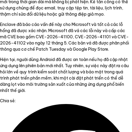
mới trong thời gian dài mà không bị phát hiện. Kẻ tấn công có thể
sử dụng chúng để đọc email, truy cập tệp tin, tài liệu, lịch trình,
thậm chí sửa đổi dữ liệu hoặc gửi thông điệp giả mạo.
Enclave đã báo cáo vấn đề này cho Microsoft và tất cả các lỗ
hổng đã được xác nhận. Microsoft đã vá các lỗi này và cấp các
mã CVE bao gồm CVE-2026-41100, CVE-2026-41101 và CVE-
2026-41102 vào ngày 12 tháng 5. Các bản vá đã được phân phối
thông qua cơ chế Patch Tuesday và Google Play Store.
Hiện tại, người dùng Android đã được an toàn nếu họ đã cập nhật
ứng dụng lên phiên bản mới nhất. Tuy nhiên, sự việc này đặt ra câu
hỏi lớn về quy trình kiểm soát chất lượng và bảo mật trong quá
trình phát triển phần mềm, khi một cài đặt phát triển có thể dễ
dàng lọt vào môi trường sản xuất của những ứng dụng phổ biến
nhất thế giới.
Chia sẻ: