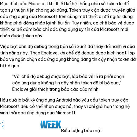
Mục đích của Microsoft khi thiết kế hệ thống chia sẻ token là để
tạo sự thuận tiện cho người dùng. Token truy cập được truyền giữa
các ứng dụng của Microsoft trên cùng một thiết bị để người dùng
không phải đăng nhập lại nhiều lần. Tuy nhiên, cơ chế bảo vệ được
thiết kế để đảm bảo chỉ các ứng dụng uy tín của Microsoft mới
nhận được token này.
Việc bật chế độ debug trong bản sản xuất đã thay đổi hành vi của
tính năng này. Theo Enclave, khi chế độ debug được kích hoạt, lớp
bảo vệ ngăn chặn các ứng dụng không đáng tin cậy nhận token đã
bị bỏ qua.
"Với chế độ debug được bật, lớp bảo vệ lẽ ra phải chặn
các ứng dụng không tin cậy nhận token đã bị bỏ qua,"
Enclave giải thích trong báo cáo của mình.
Hậu quả là bất kỳ ứng dụng Android nào yêu cầu token truy cập
Microsoft đều có thể nhận được nó, thay vì chỉ giới hạn trong hệ
sinh thái các ứng dụng của Microsoft.
Biểu tượng bảo mật