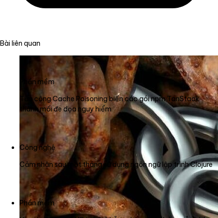
Bài liên quan
Phần mềm
Tấn công Cache Poisoning biến các gói npm TanStack
thành mối đe dọa nguy hiểm
Công nghệ
Cảm nhận sau một tháng sử dụng ngôn ngữ lập trình Clojure
Phần mềm