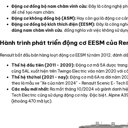
Động cơ đồng bộ nam châm vĩnh cửu:
Đây là công nghệ phổ
để chế tạo nam châm.
Động cơ không đồng bộ (ASM):
Hay còn gọi là động cơ cảm
Động cơ đồng bộ kích thích điện (EESM):
Đây là công nghệ
dùng nam châm vĩnh cửu
, đồng nghĩa với việc không sử dụn
Hành trình phát triển động cơ EESM của Re
Renault bắt đầu bán hàng loạt động cơ EESM từ năm 2012, đánh dấu
Thế hệ đầu tiên (2011 - 2020):
Động cơ mã 5A được trang b
cùng 5AL xuất hiện trên Twingo Electric vào năm 2020 với c
Thế hệ thứ hai (2021 - nay):
Động cơ mã 6A ra đời năm 2021
theo là mẫu xe "Xe của năm 2024" - Renault Scenic E-Tech El
Các mẫu mới nhất:
Ra mắt tháng 10/2024 và giành danh hiệu
Tech Electric cũng sử dụng động cơ này. Đặc biệt, Alpine A
(khoảng 470 mã lực).