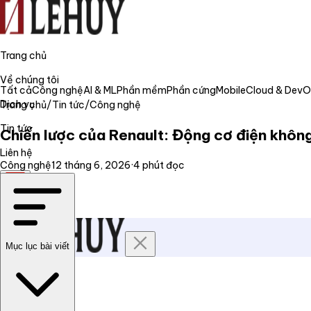
Trang chủ
Về chúng tôi
Tất cả
Công nghệ
AI & ML
Phần mềm
Phần cứng
Mobile
Cloud & Dev
Dịch vụ
Trang chủ
/
Tin tức
/
Công nghệ
Tin tức
Chiến lược của Renault: Động cơ điện không
Liên hệ
Công nghệ
12 tháng 6, 2026
·
4
phút đọc
VI
Mục lục bài viết
Trang chủ
Về chúng tôi