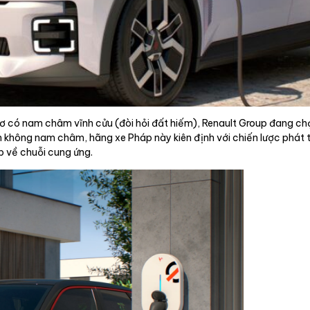
cơ có nam châm vĩnh cửu (đòi hỏi đất hiếm), Renault Group đang ch
ện không nam châm, hãng xe Pháp này kiên định với chiến lược phát
p về chuỗi cung ứng.