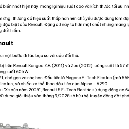
 biến nhất hiện nay, mang lại hiệu suất cao và kích thước tối ưu, 
 ứng, thường có hiệu suất thấp hơn nên chủ yếu được dùng làm độn
 đặc biệt của Renault. Động cơ này to hơn một chút nhưng mang l
g đất hiếm.
nault
 một bước đi táo bạo so với các đối thủ.
ị trên Renault Kangoo Z.E. (2011) và Zoe (2012), công suất từ 57 
ông suất 60 kW.
, nhỏ gọn và nhẹ hơn. Đầu tiên là Megane E-Tech Electric (mã 6AM)
ectric, và chiếc xe thể thao đầu tiên của Alpine - A290.
 "Xe của năm 2025", Renault 5 E-Tech Electric sử dụng động cơ 6A
390 được giới thiệu vào tháng 9/2025 sở hữu hệ truyền động đột p