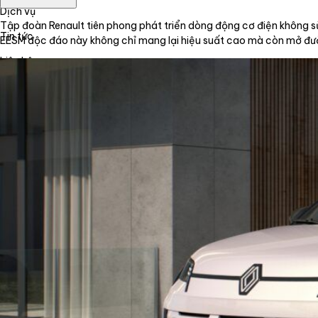
Dịch vụ
Tập đoàn Renault tiên phong phát triển dòng động cơ điện không 
Tin tức
EESM độc đáo này không chỉ mang lại hiệu suất cao mà còn mở đ
Liên hệ
Tiếng Việt
English