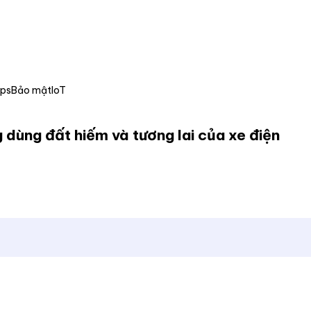
Ops
Bảo mật
IoT
 dùng đất hiếm và tương lai của xe điện