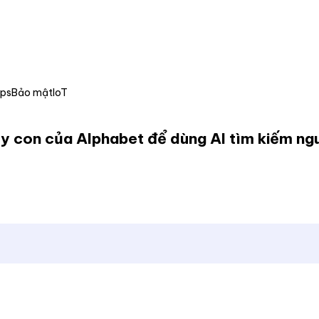
Ops
Bảo mật
IoT
y con của Alphabet để dùng AI tìm kiếm ngu