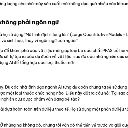
năng lượng cho nhà máy sản xuất mà không dựa quá nhiều vào lithiu
 không phải ngôn ngữ
 họ sử dụng "Mô hình định lượng lớn" (Large Quantitative Models - 
 và sinh học, thay vì ngôn ngữ con người".
 để khám phá các vật liệu mới giúp loại bỏ các chất PFAS có hại 
 sẽ tự tạo ra các dự đoán về vật liệu, sau đó các nhà nghiên cứu 
dụng AI để tổng hợp các loại thuốc mới.
ế
ày. Dù các nhà lãnh đạo ngành AI từng dự đoán chúng ta sẽ sử dụng
c một loại thuốc chức năng nào. Điều này đặt ra câu hỏi: Tại sao ch
i mà nghiên cứu dược phẩm vẫn đang bế tắc?
i dựa hoàn toàn trên dữ liệu thực tế. Họ sử dụng một phần dữ liệu 
 Ở những nơi không có, chúng tôi vẫn có thể tiến về trước và giải qu