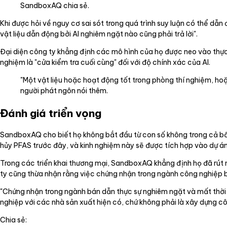
SandboxAQ chia sẻ.
Khi được hỏi về nguy cơ sai sót trong quá trình suy luận có thể dẫn 
vật liệu dẫn động bởi AI nghiêm ngặt nào cũng phải trả lời".
Đại diện công ty khẳng định các mô hình của họ được neo vào thực tế
nghiệm là "cửa kiểm tra cuối cùng" đối với độ chính xác của AI.
"Một vật liệu hoặc hoạt động tốt trong phòng thí nghiệm, hoặ
người phát ngôn nói thêm.
Đánh giá triển vọng
SandboxAQ cho biết họ không bắt đầu từ con số không trong cả bốn l
hủy PFAS trước đây, và kinh nghiệm này sẽ được tích hợp vào dự án 
Trong các triển khai thương mại, SandboxAQ khẳng định họ đã rút ng
ty cũng thừa nhận rằng việc chứng nhận trong ngành công nghiệp bá
"Chứng nhận trong ngành bán dẫn thực sự nghiêm ngặt và mất thời 
nghiệp với các nhà sản xuất hiện có, chứ không phải là xây dựng c
Chia sẻ: