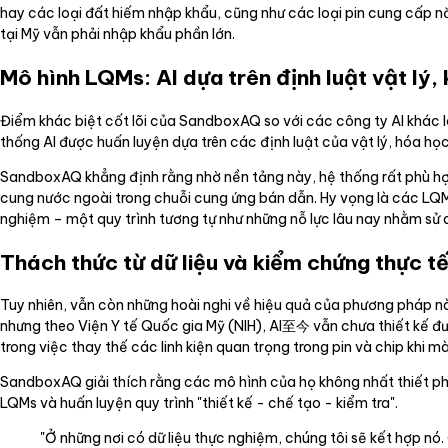
hay các loại đất hiếm nhập khẩu, cũng như các loại pin cung cấp 
tại Mỹ vẫn phải nhập khẩu phần lớn.
Mô hình LQMs: AI dựa trên định luật vật lý,
Điểm khác biệt cốt lõi của SandboxAQ so với các công ty AI khác là
thống AI được huấn luyện dựa trên các định luật của vật lý, hóa học
SandboxAQ khẳng định rằng nhờ nền tảng này, hệ thống rất phù hợp
cung nước ngoài trong chuỗi cung ứng bán dẫn. Hy vọng là các LQMs
nghiệm – một quy trình tương tự như những nỗ lực lâu nay nhằm sử 
Thách thức từ dữ liệu và kiểm chứng thực t
Tuy nhiên, vẫn còn những hoài nghi về hiệu quả của phương pháp n
nhưng theo Viện Y tế Quốc gia Mỹ (NIH), AI至今 vẫn chưa thiết kế đượ
trong việc thay thế các linh kiện quan trọng trong pin và chip kh
SandboxAQ giải thích rằng các mô hình của họ không nhất thiết phả
LQMs và huấn luyện quy trình "thiết kế - chế tạo - kiểm tra".
"Ở những nơi có dữ liệu thực nghiệm, chúng tôi sẽ kết hợp nó.