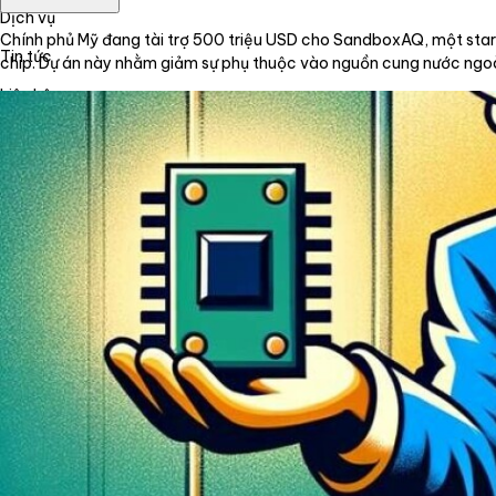
Dịch vụ
Chính phủ Mỹ đang tài trợ 500 triệu USD cho SandboxAQ, một startu
Tin tức
chip. Dự án này nhằm giảm sự phụ thuộc vào nguồn cung nước ngoài 
Liên hệ
Tiếng Việt
English