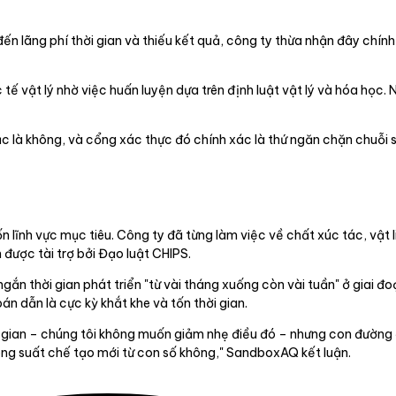
đến lãng phí thời gian và thiếu kết quả, công ty thừa nhận đây chính
 vật lý nhờ việc huấn luyện dựa trên định luật vật lý và hóa học. N
c là không, và cổng xác thực đó chính xác là thứ ngăn chặn chuỗi s
ĩnh vực mục tiêu. Công ty đã từng làm việc về chất xúc tác, vật li
được tài trợ bởi Đạo luật CHIPS.
ắn thời gian phát triển "từ vài tháng xuống còn vài tuần" ở giai đo
n dẫn là cực kỳ khắt khe và tốn thời gian.
gian – chúng tôi không muốn giảm nhẹ điều đó – nhưng con đường đ
ông suất chế tạo mới từ con số không," SandboxAQ kết luận.