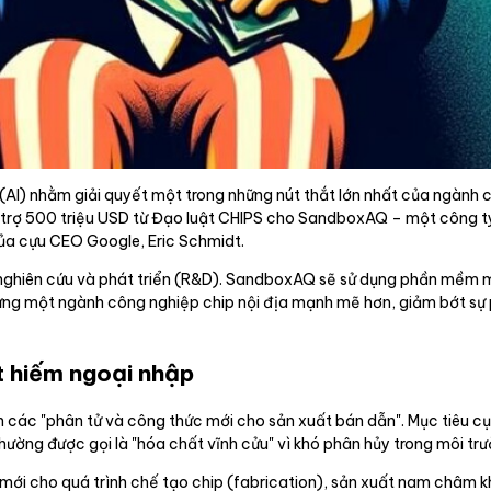
(AI) nhằm giải quyết một trong những nút thắt lớn nhất của ngành 
i trợ 500 triệu USD từ Đạo luật CHIPS cho SandboxAQ – một công t
ủa cựu CEO Google, Eric Schmidt.
ào nghiên cứu và phát triển (R&D). SandboxAQ sẽ sử dụng phần mềm 
dựng một ngành công nghiệp chip nội địa mạnh mẽ hơn, giảm bớt s
t hiếm ngoại nhập
 các "phân tử và công thức mới cho sản xuất bán dẫn". Mục tiêu c
ường được gọi là "hóa chất vĩnh cửu" vì khó phân hủy trong môi trư
 mới cho quá trình chế tạo chip (fabrication), sản xuất nam châ