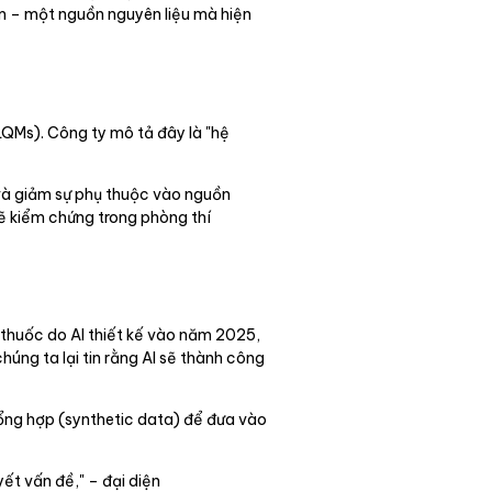
m – một nguồn nguyên liệu mà hiện
LQMs). Công ty mô tả đây là "hệ
và giảm sự phụ thuộc vào nguồn
sẽ kiểm chứng trong phòng thí
 thuốc do AI thiết kế vào năm 2025,
úng ta lại tin rằng AI sẽ thành công
tổng hợp (synthetic data) để đưa vào
yết vấn đề," – đại diện