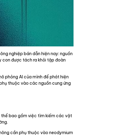
công nghiệp bán dẫn hiện nay: nguồn
y con được tách ra khỏi tập đoàn
mô phỏng AI của mình để phát hiện
ự phụ thuộc vào các nguồn cung ứng
ụ thể bao gồm việc tìm kiếm các vật
ờng.
m không cần phụ thuộc vào neodymium