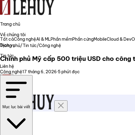
Trang chủ
Về chúng tôi
Tất cả
Công nghệ
AI & ML
Phần mềm
Phần cứng
Mobile
Cloud & Dev
Dịch vụ
Trang chủ
/
Tin tức
/
Công nghệ
Tin tức
Chính phủ Mỹ cấp 500 triệu USD cho công t
Liên hệ
Công nghệ
17 tháng 6, 2026
·
5
phút đọc
VI
Mục lục bài viết
Trang chủ
Về chúng tôi