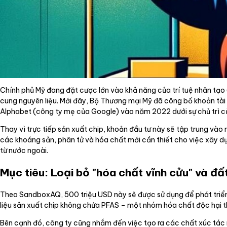
Chính phủ Mỹ đang đặt cược lớn vào khả năng của trí tuệ nhân tạo 
cung nguyên liệu. Mới đây, Bộ Thương mại Mỹ đã công bố khoản tà
Alphabet (công ty mẹ của Google) vào năm 2022 dưới sự chủ trì c
Thay vì trực tiếp sản xuất chip, khoản đầu tư này sẽ tập trung v
các khoáng sản, phân tử và hóa chất mới cần thiết cho việc xây 
từ nước ngoài.
Mục tiêu: Loại bỏ "hóa chất vĩnh cửu" và đấ
Theo SandboxAQ, 500 triệu USD này sẽ được sử dụng để phát triển
liệu sản xuất chip không chứa PFAS – một nhóm hóa chất độc hại th
Bên cạnh đó, công ty cũng nhắm đến việc tạo ra các chất xúc tác