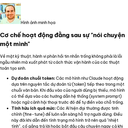
Hình ảnh minh họa
Cơ chế hoạt động đằng sau sự "nói chuyện
một mình"
Về mặt kỹ thuật, hành vi phản hồi tin nhắn trống không phải là lỗi
ngẫu nhiên mà xuất phát từ cách thức vận hành của các thuật
toán tạo sinh.
Dự đoán chuỗi token:
Các mô hình như Claude hoạt động
dựa trên nguyên tắc dự đoán từ (token) tiếp theo trong một
chuỗi văn bản. Khi đầu vào của người dùng bị thiếu, mô hình
có thể dựa vào các hướng dẫn hệ thống (system prompt)
hoặc ngữ cảnh hội thoại trước đó để tự điền vào chỗ trống.
Tính hữu ích quá mức:
Các AI hiện đại thường được tinh
chỉnh (fine-tune) để luôn sẵn sàng hỗ trợ người dùng. Điều
này đôi khi dẫn đến tình trạng mô hình trở nên quá "nhiệt
tình", cố gắng trả lời hoặc bắt đầu câu chuyện ngay cả khi