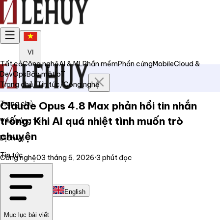
VI
Tất cả
Công nghệ
AI & ML
Phần mềm
Phần cứng
Mobile
Cloud &
DevOps
Bảo mật
IoT
Trang chủ
/
Tin tức
/
Công nghệ
Trang chủ
Claude Opus 4.8 Max phản hồi tin nhắn
trống: Khi AI quá nhiệt tình muốn trò
Về chúng tôi
chuyện
Dịch vụ
Tin tức
Công nghệ
03 tháng 6, 2026
·
3
phút đọc
Liên hệ
Tiếng Việt
English
Mục lục bài viết