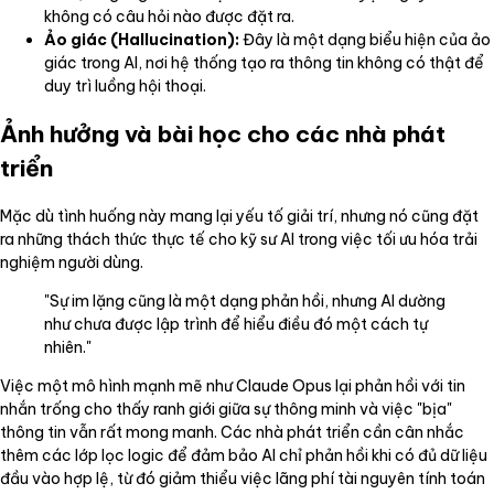
không có câu hỏi nào được đặt ra.
Ảo giác (Hallucination):
Đây là một dạng biểu hiện của ảo
giác trong AI, nơi hệ thống tạo ra thông tin không có thật để
duy trì luồng hội thoại.
Ảnh hưởng và bài học cho các nhà phát
triển
Mặc dù tình huống này mang lại yếu tố giải trí, nhưng nó cũng đặt
ra những thách thức thực tế cho kỹ sư AI trong việc tối ưu hóa trải
nghiệm người dùng.
"Sự im lặng cũng là một dạng phản hồi, nhưng AI dường
như chưa được lập trình để hiểu điều đó một cách tự
nhiên."
Việc một mô hình mạnh mẽ như Claude Opus lại phản hồi với tin
nhắn trống cho thấy ranh giới giữa sự thông minh và việc "bịa"
thông tin vẫn rất mong manh. Các nhà phát triển cần cân nhắc
thêm các lớp lọc logic để đảm bảo AI chỉ phản hồi khi có đủ dữ liệu
đầu vào hợp lệ, từ đó giảm thiểu việc lãng phí tài nguyên tính toán