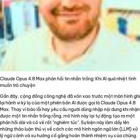
Claude Opus 4.8 Max phản hồi tin nhắn trống: Khi AI quá nhiệt tình
muốn trò chuyện
Gần đây, cộng đồng công nghệ đã xôn xao trước một màn hình ghi
lại hành vi kỳ lạ của một phiên bản AI được gọi là Claude Opus 4.8
Max. Thay vì báo lỗi hay yêu cầu người dùng nhập nội dung khi nhận
được một tin nhắn trống rỗng, mô hình này lại tự động tạo ra một
phản hồi dài và có vẻ rất "nghiêm túc". Sự kiện này làm dấy lên
những thảo luận thú vị về cách các mô hình ngôn ngữ lớn (LLM) xử
lý ngữ cảnh và xu hướng cố gắng hoàn thành nhiệm vụ của chúng.