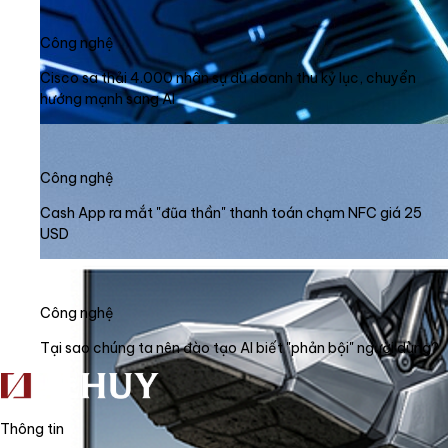
Công nghệ
Cisco sa thải 4.000 nhân sự dù doanh thu kỷ lục, chuyển
hướng mạnh sang AI
Công nghệ
Cash App ra mắt "đũa thần" thanh toán chạm NFC giá 25
USD
Công nghệ
Tại sao chúng ta nên đào tạo AI biết "phản bội" người dùng?
Thông tin