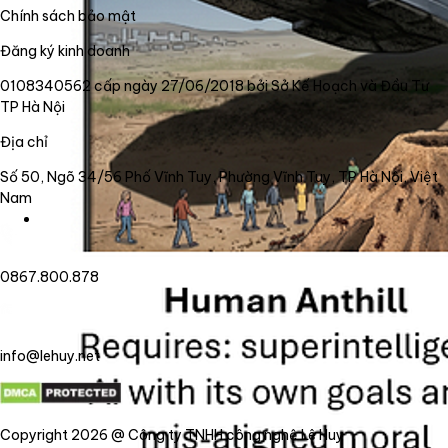
Chính sách bảo mật
Đăng ký kinh doanh
0108340562 cấp ngày 27/06/2018 bởi Sở Kế Hoạch và Đầu Tư
TP Hà Nội
Địa chỉ
Số 50, Ngõ 34/56 Phố Vĩnh Tuy, Phường Vĩnh Tuy, TP Hà Nội, Việt
Nam
0867.800.878
info@lehuy.net
Copyright 2026 @ Công ty TNHH công nghệ Lê Huy