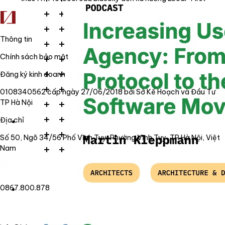
Thông tin
Chính sách bảo mật
Đăng ký kinh doanh
0108340562 cấp ngày 27/06/2018 bởi Sở Kế Hoạch và Đầu Tư
TP Hà Nội
Địa chỉ
Số 50, Ngõ 34/56 Phố Vĩnh Tuy, Phường Vĩnh Tuy, TP Hà Nội, Việt
Nam
0867.800.878