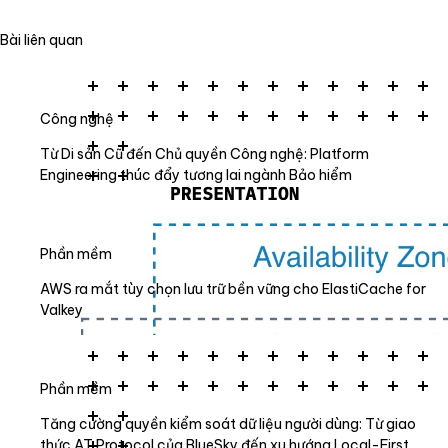
Bài liên quan
Công nghệ
Từ Di sản Cũ đến Chủ quyền Công nghệ: Platform
Engineering thúc đẩy tương lai ngành Bảo hiểm
Phần mềm
AWS ra mắt tùy chọn lưu trữ bền vững cho ElastiCache for
Valkey
Phần mềm
Tăng cường quyền kiểm soát dữ liệu người dùng: Từ giao
thức AT Protocol của BlueSky đến xu hướng Local-First