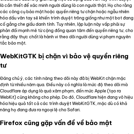
là cần thiết để xác minh người dùng là con người thật. Họ cho rằng
các công cụ bảo mật hoặc quyền riêng tư chặn hoặc ngẫu nhiên
hóa dấu vân tay sẽ khiến trình duyệt trông giống như một bot đang
cố gắng che giấu danh tính. Tuy nhiên, lập luận này vấp phải sự
phản đối mạnh mẽ từ cộng đồng quan tâm đến quyền riêng tư, cho
rằng đây thực chất là hành vi theo dõi người dùng vi phạm nguyên
tắc bảo mật.
WebKitGTK bị chặn vì bảo vệ quyền riêng
tư
Đáng chú ý, các tính năng theo dõi này đã bị WebKit chặn mặc
định từ nhiều năm qua. Điều này có nghĩa là mức độ theo dõi mà
Cloudflare áp dụng là quá xâm phạm, đến mức Apple (tạo ra
WebKit) cũng không cho phép. Do đó, Cloudflare hiện đang vô hiệu
hóa hiệu quả tất cả các trình duyệt WebKitGTK, mặc dù có khả
năng họ đang đưa ra ngoại lệ cho Safari.
Firefox cũng gặp vấn đề về bảo mật