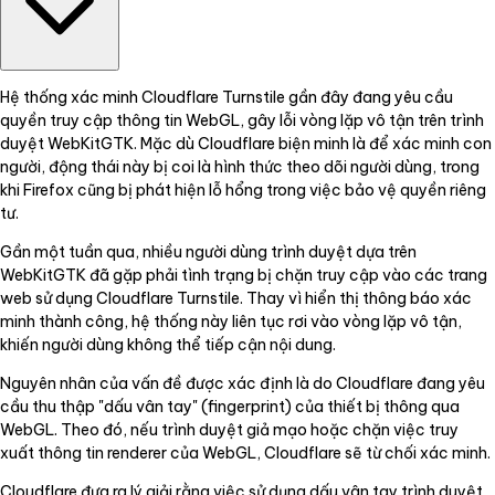
Hệ thống xác minh Cloudflare Turnstile gần đây đang yêu cầu
quyền truy cập thông tin WebGL, gây lỗi vòng lặp vô tận trên trình
duyệt WebKitGTK. Mặc dù Cloudflare biện minh là để xác minh con
người, động thái này bị coi là hình thức theo dõi người dùng, trong
khi Firefox cũng bị phát hiện lỗ hổng trong việc bảo vệ quyền riêng
tư.
Gần một tuần qua, nhiều người dùng trình duyệt dựa trên
WebKitGTK đã gặp phải tình trạng bị chặn truy cập vào các trang
web sử dụng Cloudflare Turnstile. Thay vì hiển thị thông báo xác
minh thành công, hệ thống này liên tục rơi vào vòng lặp vô tận,
khiến người dùng không thể tiếp cận nội dung.
Nguyên nhân của vấn đề được xác định là do Cloudflare đang yêu
cầu thu thập "dấu vân tay" (fingerprint) của thiết bị thông qua
WebGL. Theo đó, nếu trình duyệt giả mạo hoặc chặn việc truy
xuất thông tin renderer của WebGL, Cloudflare sẽ từ chối xác minh.
Cloudflare đưa ra lý giải rằng việc sử dụng dấu vân tay trình duyệt