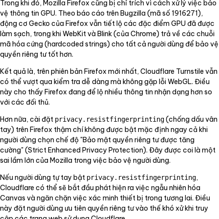
Trong khi đó, Mozilla Firefox cũng bị chỉ trích vì cách xử lý việc bảo
vệ thông tin GPU. Theo báo cáo trên Bugzilla (mã số 1916271),
động cơ Gecko của Firefox vẫn tiết lộ các đặc điểm GPU đã được
làm sạch, trong khi WebKit và Blink (của Chrome) trả về các chuỗi
mã hóa cứng (hardcoded strings) cho tất cả người dùng để bảo vệ
quyền riêng tư tốt hơn.
Kết quả là, trên phiên bản Firefox mới nhất, Cloudflare Turnstile vẫn
có thể vượt qua kiểm tra dễ dàng mà không gặp lỗi WebGL. Điều
này cho thấy Firefox đang để lộ nhiều thông tin nhận dạng hơn so
với các đối thủ.
Hơn nữa, cài đặt
(chống dấu vân
privacy.resistfingerprinting
tay) trên Firefox thậm chí không được bật mặc định ngay cả khi
người dùng chọn chế độ "Bảo mật quyền riêng tư được tăng
cường" (Strict Enhanced Privacy Protection). Đây được coi là một
sai lầm lớn của Mozilla trong việc bảo vệ người dùng.
Nếu người dùng tự tay bật
,
privacy.resistfingerprinting
Cloudflare có thể sẽ bắt đầu phát hiện ra việc ngẫu nhiên hóa
Canvas và ngăn chặn việc xác minh thiết bị trong tương lai. Điều
này đặt người dùng ưu tiên quyền riêng tư vào thế khó xử khi truy
cập các trang web sử dụng Cloudflare.