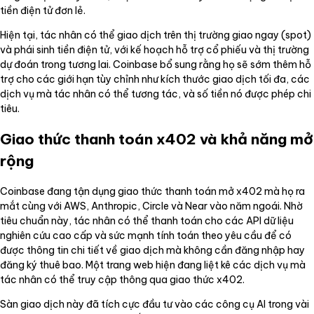
tiền điện tử đơn lẻ.
Hiện tại, tác nhân có thể giao dịch trên thị trường giao ngay (spot)
và phái sinh tiền điện tử, với kế hoạch hỗ trợ cổ phiếu và thị trường
dự đoán trong tương lai. Coinbase bổ sung rằng họ sẽ sớm thêm hỗ
trợ cho các giới hạn tùy chỉnh như kích thước giao dịch tối đa, các
dịch vụ mà tác nhân có thể tương tác, và số tiền nó được phép chi
tiêu.
Giao thức thanh toán x402 và khả năng mở
rộng
Coinbase đang tận dụng giao thức thanh toán mở x402 mà họ ra
mắt cùng với AWS, Anthropic, Circle và Near vào năm ngoái. Nhờ
tiêu chuẩn này, tác nhân có thể thanh toán cho các API dữ liệu
nghiên cứu cao cấp và sức mạnh tính toán theo yêu cầu để có
được thông tin chi tiết về giao dịch mà không cần đăng nhập hay
đăng ký thuê bao. Một trang web hiện đang liệt kê các dịch vụ mà
tác nhân có thể truy cập thông qua giao thức x402.
Sàn giao dịch này đã tích cực đầu tư vào các công cụ AI trong vài