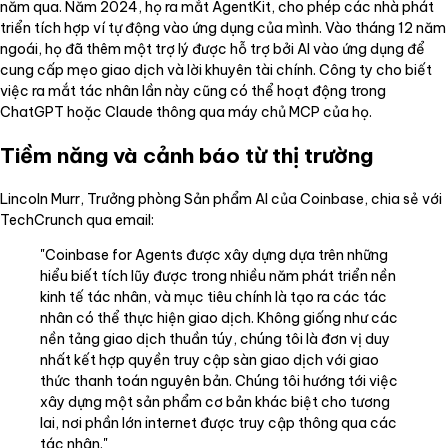
năm qua. Năm 2024, họ ra mắt AgentKit, cho phép các nhà phát
triển tích hợp ví tự động vào ứng dụng của mình. Vào tháng 12 năm
ngoái, họ đã thêm một trợ lý được hỗ trợ bởi AI vào ứng dụng để
cung cấp mẹo giao dịch và lời khuyên tài chính. Công ty cho biết
việc ra mắt tác nhân lần này cũng có thể hoạt động trong
ChatGPT hoặc Claude thông qua máy chủ MCP của họ.
Tiềm năng và cảnh báo từ thị trường
Lincoln Murr, Trưởng phòng Sản phẩm AI của Coinbase, chia sẻ với
TechCrunch qua email:
"Coinbase for Agents được xây dựng dựa trên những
hiểu biết tích lũy được trong nhiều năm phát triển nền
kinh tế tác nhân, và mục tiêu chính là tạo ra các tác
nhân có thể thực hiện giao dịch. Không giống như các
nền tảng giao dịch thuần túy, chúng tôi là đơn vị duy
nhất kết hợp quyền truy cập sàn giao dịch với giao
thức thanh toán nguyên bản. Chúng tôi hướng tới việc
xây dựng một sản phẩm cơ bản khác biệt cho tương
lai, nơi phần lớn internet được truy cập thông qua các
tác nhân."