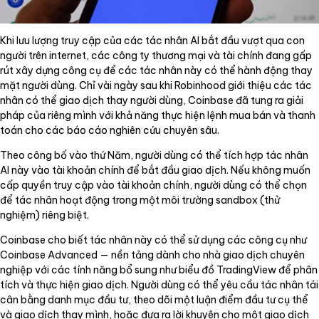
Khi lưu lượng truy cập của các tác nhân AI bắt đầu vượt qua con
người trên internet, các công ty thương mại và tài chính đang gấp
rút xây dựng công cụ để các tác nhân này có thể hành động thay
mặt người dùng. Chỉ vài ngày sau khi Robinhood giới thiệu các tác
nhân có thể giao dịch thay người dùng, Coinbase đã tung ra giải
pháp của riêng mình với khả năng thực hiện lệnh mua bán và thanh
toán cho các báo cáo nghiên cứu chuyên sâu.
Theo công bố vào thứ Năm, người dùng có thể tích hợp tác nhân
AI này vào tài khoản chính để bắt đầu giao dịch. Nếu không muốn
cấp quyền truy cập vào tài khoản chính, người dùng có thể chọn
để tác nhân hoạt động trong một môi trường sandbox (thử
nghiệm) riêng biệt.
Coinbase cho biết tác nhân này có thể sử dụng các công cụ như
Coinbase Advanced — nền tảng dành cho nhà giao dịch chuyên
nghiệp với các tính năng bổ sung như biểu đồ TradingView để phân
tích và thực hiện giao dịch. Người dùng có thể yêu cầu tác nhân tái
cân bằng danh mục đầu tư, theo dõi một luận điểm đầu tư cụ thể
và giao dịch thay mình, hoặc đưa ra lời khuyên cho một giao dịch