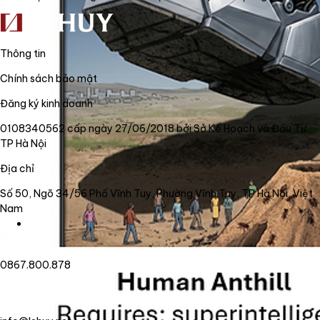
Thông tin
Chính sách bảo mật
Đăng ký kinh doanh
0108340562 cấp ngày 27/06/2018 bởi Sở Kế Hoạch và Đầu Tư
TP Hà Nội
Địa chỉ
Số 50, Ngõ 34/56 Phố Vĩnh Tuy, Phường Vĩnh Tuy, TP Hà Nội, Việt
Nam
0867.800.878