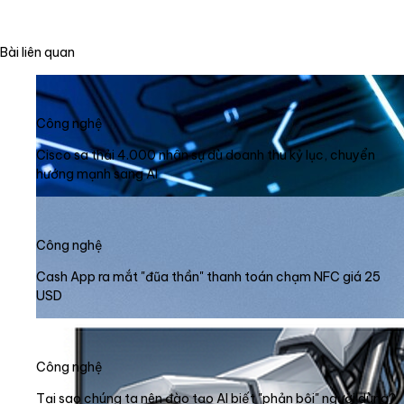
Bài liên quan
Công nghệ
Cisco sa thải 4.000 nhân sự dù doanh thu kỷ lục, chuyển
hướng mạnh sang AI
Công nghệ
Cash App ra mắt "đũa thần" thanh toán chạm NFC giá 25
USD
Công nghệ
Tại sao chúng ta nên đào tạo AI biết "phản bội" người dùng?