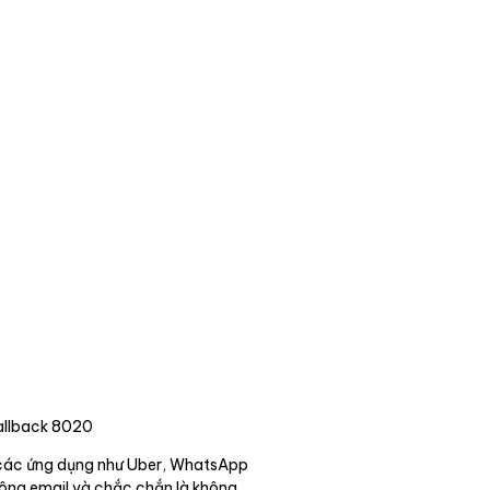
Callback 8020
ạy các ứng dụng như Uber, WhatsApp
hông email và chắc chắn là không