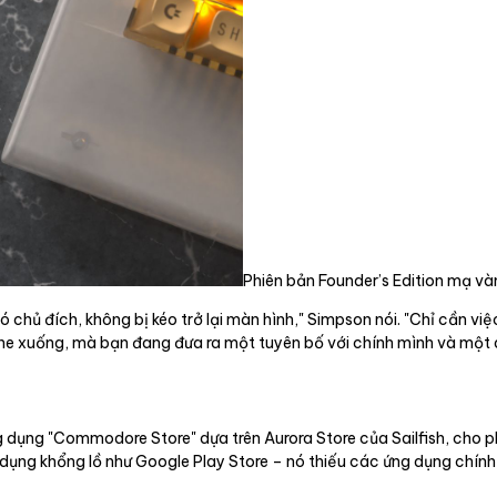
Phiên bản Founder’s Edition mạ 
 chủ đích, không bị kéo trở lại màn hình," Simpson nói. "Chỉ cần vi
Phone xuống, mà bạn đang đưa ra một tuyên bố với chính mình và một 
g dụng "Commodore Store" dựa trên Aurora Store của Sailfish, cho 
g dụng khổng lồ như Google Play Store – nó thiếu các ứng dụng chí