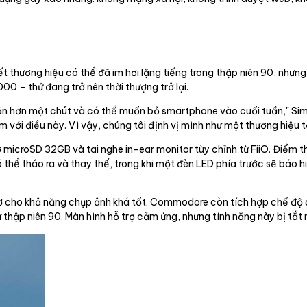
 thương hiệu có thể đã im hơi lặng tiếng trong thập niên 90, nhưn
 – thứ đang trở nên thời thượng trở lại.
iản hơn một chút và có thể muốn bỏ smartphone vào cuối tuần," Sim
ới điều này. Vì vậy, chúng tôi định vị mình như một thương hiệu tối
ớ microSD 32GB và tai nghe in-ear monitor tùy chỉnh từ FiiO. Điểm t
thể tháo ra và thay thế, trong khi một đèn LED phía trước sẽ báo h
 cho khả năng chụp ảnh khá tốt. Commodore còn tích hợp chế độ qu
ừ thập niên 90. Màn hình hỗ trợ cảm ứng, nhưng tính năng này bị tắt