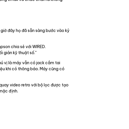
g giờ đây họ đã sẵn sàng bước vào kỷ
pson chia sẻ với WIRED.
 giản kỹ thuật số."
hú vị là máy vẫn có jack cắm tai
iệu khi có thông báo. Máy cũng có
ay video retro với bộ lọc được tạo
 mặc định.