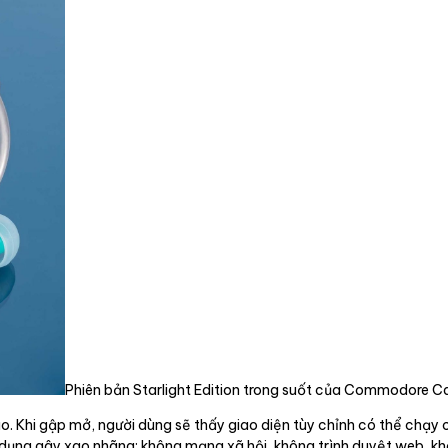
Phiên bản Starlight Edition trong suốt của Commodore 
 báo. Khi gập mở, người dùng sẽ thấy giao diện tùy chỉnh có thể ch
g dụng gây xao nhãng: không mạng xã hội, không trình duyệt web, k