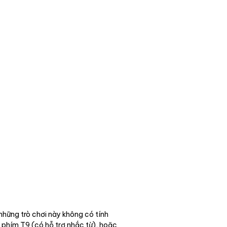
hững trò chơi này không có tính
õ phím T9 (có hỗ trợ nhắc từ), hoặc