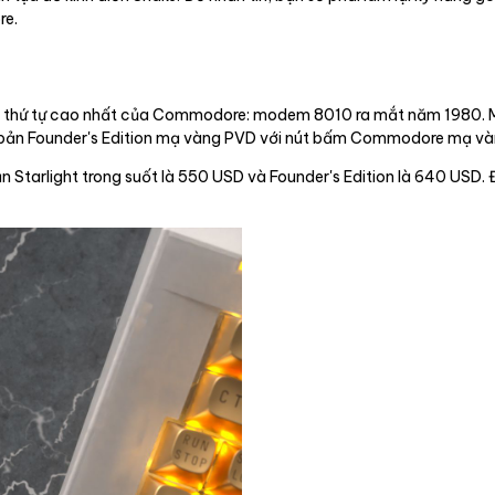
re.
ó số thứ tự cao nhất của Commodore: modem 8010 ra mắt năm 1980. 
iên bản Founder's Edition mạ vàng PVD với nút bấm Commodore mạ v
n Starlight trong suốt là 550 USD và Founder's Edition là 640 USD.