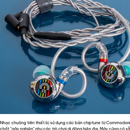
Nhạc chuông trên thiết bị sử dụng các bản chiptune từ Commodore 
chất "gây nghiện" như các trò chơi di động hiện đại. Máy cũng có sẵ