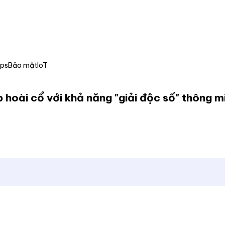
Ops
Bảo mật
IoT
oài cổ với khả năng "giải độc số" thông m