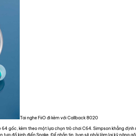
Tai nghe FiiO đi kèm với Callback 8020
64 gốc, kèm theo một lựa chọn trò chơi C64. Simpson khẳng định n
n tựa đồ kinh điển Snake. Để nhắn tin, bạn sẽ phải làm lại kỹ năng g