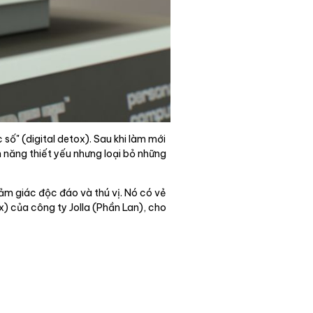
số" (digital detox). Sau khi làm mới
năng thiết yếu nhưng loại bỏ những
m giác độc đáo và thú vị. Nó có vẻ
x) của công ty Jolla (Phần Lan), cho