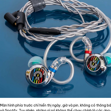
Màn hình phía trước chỉ hiển thị ngày, giờ và pin, không có thông
và Spotify. Tuy nhiên, những gì nó không thể chạy chính là các ứn