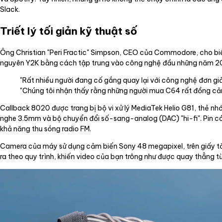
Slack.
Triết lý tối giản kỹ thuật số
Ông Christian "Peri Fractic" Simpson, CEO của Commodore, cho biết
nguyên Y2K bằng cách tập trung vào công nghệ đầu những năm 2000
"Rất nhiều người đang cố gắng quay lại với công nghệ đơn g
"Chúng tôi nhận thấy rằng những người mua C64 rất đồng cảm v
Callback 8020 được trang bị bộ vi xử lý MediaTek Helio G81, thẻ nh
nghe 3.5mm và bộ chuyển đổi số-sang-analog (DAC) "hi-fi". Pin có 
khả năng thu sóng radio FM.
Camera của máy sử dụng cảm biến Sony 48 megapixel, trên giấy tờ
ra theo quy trình, khiến video của bạn trông như được quay thẳng t