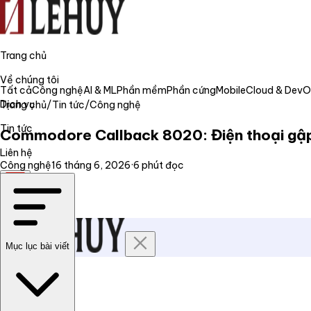
Trang chủ
Về chúng tôi
Tất cả
Công nghệ
AI & ML
Phần mềm
Phần cứng
Mobile
Cloud & Dev
Dịch vụ
Trang chủ
/
Tin tức
/
Công nghệ
Tin tức
Commodore Callback 8020: Điện thoại gập h
Liên hệ
Công nghệ
16 tháng 6, 2026
·
6
phút đọc
VI
Mục lục bài viết
Trang chủ
Về chúng tôi