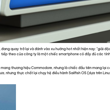
ng quay trở lại và đánh vào xu hướng hot nhất hiện nay: "giải độc 
iếp theo của công ty là một chiếc smartphone có đầy đủ các tính 
 mang thương hiệu Commodore, nhưng là chiếc đầu tiên mang lại cả
a, nhưng thực chất lại chạy hệ điều hành Sailfish OS (dựa trên Linu