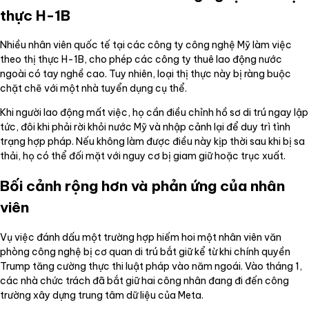
thực H-1B
Nhiều nhân viên quốc tế tại các công ty công nghệ Mỹ làm việc
theo thị thực H-1B, cho phép các công ty thuê lao động nước
ngoài có tay nghề cao. Tuy nhiên, loại thị thực này bị ràng buộc
chặt chẽ với một nhà tuyển dụng cụ thể.
Khi người lao động mất việc, họ cần điều chỉnh hồ sơ di trú ngay lập
tức, đôi khi phải rời khỏi nước Mỹ và nhập cảnh lại để duy trì tình
trạng hợp pháp. Nếu không làm được điều này kịp thời sau khi bị sa
thải, họ có thể đối mặt với nguy cơ bị giam giữ hoặc trục xuất.
Bối cảnh rộng hơn và phản ứng của nhân
viên
Vụ việc đánh dấu một trường hợp hiếm hoi một nhân viên văn
phòng công nghệ bị cơ quan di trú bắt giữ kể từ khi chính quyền
Trump tăng cường thực thi luật pháp vào năm ngoái. Vào tháng 1,
các nhà chức trách đã bắt giữ hai công nhân đang đi đến công
trường xây dựng trung tâm dữ liệu của Meta.