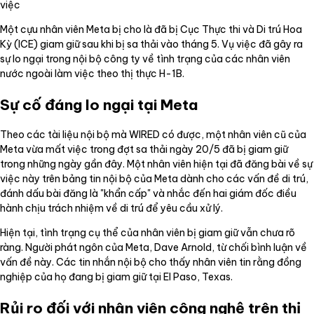
việc
Một cựu nhân viên Meta bị cho là đã bị Cục Thực thi và Di trú Hoa
Kỳ (ICE) giam giữ sau khi bị sa thải vào tháng 5. Vụ việc đã gây ra
sự lo ngại trong nội bộ công ty về tình trạng của các nhân viên
nước ngoài làm việc theo thị thực H-1B.
Sự cố đáng lo ngại tại Meta
Theo các tài liệu nội bộ mà WIRED có được, một nhân viên cũ của
Meta vừa mất việc trong đợt sa thải ngày 20/5 đã bị giam giữ
trong những ngày gần đây. Một nhân viên hiện tại đã đăng bài về sự
việc này trên bảng tin nội bộ của Meta dành cho các vấn đề di trú,
đánh dấu bài đăng là "khẩn cấp" và nhắc đến hai giám đốc điều
hành chịu trách nhiệm về di trú để yêu cầu xử lý.
Hiện tại, tình trạng cụ thể của nhân viên bị giam giữ vẫn chưa rõ
ràng. Người phát ngôn của Meta, Dave Arnold, từ chối bình luận về
vấn đề này. Các tin nhắn nội bộ cho thấy nhân viên tin rằng đồng
nghiệp của họ đang bị giam giữ tại El Paso, Texas.
Rủi ro đối với nhân viên công nghệ trên thị