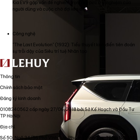
Kia EV9 gặp vấn đề nghiêm trọng về pin: Trải nghiệm của
người dùng và cuộc chờ đợi kéo dài
Công nghệ
"The Last Evolution" (1932): Tiểu thuyết kinh điển tiên đoán
sự trỗi dậy của Siêu trí tuệ Nhân tạo
Thông tin
Chính sách bảo mật
Đăng ký kinh doanh
0108340562 cấp ngày 27/06/2018 bởi Sở Kế Hoạch và Đầu Tư
TP Hà Nội
Địa chỉ
Số 50, Ngõ 34/56 Phố Vĩnh Tuy, Phường Vĩnh Tuy, TP Hà Nội, Việt