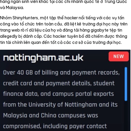
hàng ngàn sinh viên khác tại các chi nhánh quốc tế ở Trung Quốc
và Malaysia.
Nhóm ShinyHunters, một tập thể hacker nổi tiếng với các vụ tấn
công vào tổ chức trên toàn cầu, đã liệt kê trường đại học này trên
trang web rò rỉ dữ liệu của họ và đăng tải hàng gigabyte tệp tin
allegedly bị đánh cắp. Các hacker tuyên bố đã chiếm được thông
tin tài chính liên quan đến tất cả các cơ sở của trường đại học.