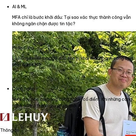
AI & ML
MFA chỉ là bước khởi đầu: Tại sao xác thực thành công vẫn
không ngăn chặn được tin tặc?
Phần cứng
Lỗ hổng kernel macOS đầu tiên bị khai thác thành công trên
chip Apple M5
Công nghệ
Nuôi dạy con cái bằng công nghệ "cổ điển": Khi những công
nghệ cũ trở thành giải pháp mới
Thông tin