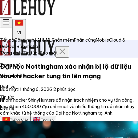
VI
Tất cả
Công nghệ
AI & ML
Phần mềm
Phần cứng
Mobile
Cloud &
DevOps
Bảo mật
IoT
Trang chủ
/
Tin tức
/
Bảo mật
Trang chủ
Đại học Nottingham xác nhận bị lộ dữ liệu
sau khi hacker tung tin lên mạng
Về chúng tôi
Dịch vụ
Bảo mật
11 tháng 6, 2026
·
2
phút đọc
Tin tức
Nhóm hacker ShinyHunters đã nhận trách nhiệm cho vụ tấn công,
làm lộ hơn 450.000 địa chỉ email và nhiều thông tin cá nhân nhạy
Liên hệ
cảm khác từ hệ thống của Đại học Nottingham tại Anh.
Tiếng Việt
English