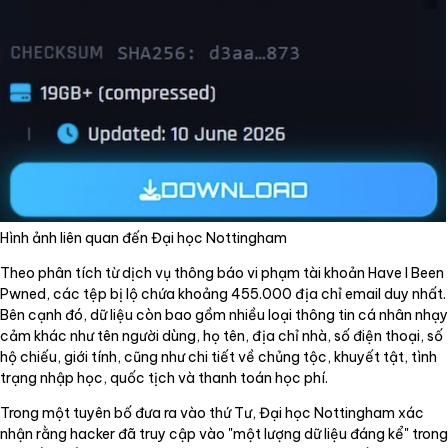
Hình ảnh liên quan đến Đại học Nottingham
Theo phân tích từ dịch vụ thông báo vi phạm tài khoản Have I Been
Pwned, các tệp bị lộ chứa khoảng 455.000 địa chỉ email duy nhất.
Bên cạnh đó, dữ liệu còn bao gồm nhiều loại thông tin cá nhân nhạy
cảm khác như tên người dùng, họ tên, địa chỉ nhà, số điện thoại, số
hộ chiếu, giới tính, cũng như chi tiết về chủng tộc, khuyết tật, tình
trạng nhập học, quốc tịch và thanh toán học phí.
Trong một tuyên bố đưa ra vào thứ Tư, Đại học Nottingham xác
nhận rằng hacker đã truy cập vào "một lượng dữ liệu đáng kể" trong