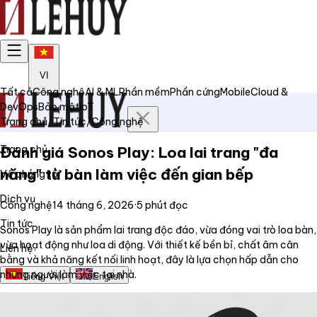
VI
Tất cả
Công nghệ
AI & ML
Phần mềm
Phần cứng
Mobile
Cloud &
DevOps
Bảo mật
IoT
Trang chủ
/
Tin tức
/
Công nghệ
Trang chủ
Đánh giá Sonos Play: Loa lai trang "đa
năng" từ bàn làm việc đến gian bếp
Về chúng tôi
Dịch vụ
Công nghệ
14 tháng 6, 2026
·
5
phút đọc
Tin tức
Sonos Play là sản phẩm lai trang độc đáo, vừa đóng vai trò loa bàn,
vừa hoạt động như loa di động. Với thiết kế bền bỉ, chất âm cân
Liên hệ
bằng và khả năng kết nối linh hoạt, đây là lựa chọn hấp dẫn cho
những người làm việc tại nhà.
Tiếng Việt
English