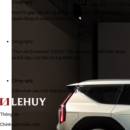
Công nghệ
Kia EV9 gặp vấn đề nghiêm trọng về pin: Trải nghiệm của
người dùng và cuộc chờ đợi kéo dài
Công nghệ
"The Last Evolution" (1932): Tiểu thuyết kinh điển tiên đoán
sự trỗi dậy của Siêu trí tuệ Nhân tạo
Công nghệ
Cảm nhận sau một tháng sử dụng ngôn ngữ lập trình Clojure
Thông tin
Chính sách bảo mật