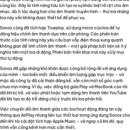
cùng lúc. Đây là tính năng hữu ích tạo ra sự khác biệt rõ rệt cho âm
nhạc, dù ít tác dụng hơn cho âm thanh truyền hình – thứ mà những
loa này vốn không được thiết kế để phục vụ.
Sonos cũng đã tích hợp Trueplay, sử dụng micro của loa để tự
động hiệu chỉnh âm thanh dựa trên căn phòng. Các phiên bản
trước của tính năng này yêu cầu bạn vẫy điện thoại xung quanh
không gian để tinh chỉnh âm thanh – một giải pháp bất tiện sẽ ít ý
nghĩa trên một loa di động. Phiên bản triển khai mới này xử lý mọi
thứ tự động.
Sonos đã gặp những khó khăn được công bố rộng rãi với ứng dụng
của mình – loa biến mất, điều khiển âm lượng gặp trục trặc – và
mặc dù công ty đã cải thiện đáng kể, vẫn còn một số góc cạnh
chưa mịn màng. Ví dụ, việc đồng bộ giữa Play và MacBook của tôi
đôi khi bị trễ, và việc phát hoặc tạm dừng âm thanh trên YouTube
đôi khi tạo ra độ trễ đáng chú ý trước khi loa phản hồi.
Việc chuyển đổi âm thanh giữa các loa hoạt động đáng tin cậy
thông qua AirPlay nhưng liên tục thất bại trong ứng dụng Sonos cho
đến khi tôi cài đặt tích hợp Apple Music – và ngay cả khi đó, quy
trình vẫn cồng kềnh hơn mức cần thiết.