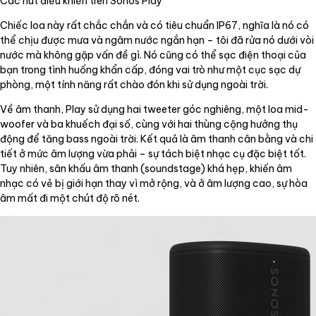
Các nút điều khiển trên Sonos Play
Chiếc loa này rất chắc chắn và có tiêu chuẩn IP67, nghĩa là nó có
thể chịu được mưa và ngâm nước ngắn hạn – tôi đã rửa nó dưới vòi
nước mà không gặp vấn đề gì. Nó cũng có thể sạc điện thoại của
bạn trong tình huống khẩn cấp, đóng vai trò như một cục sạc dự
phòng, một tính năng rất chào đón khi sử dụng ngoài trời.
Về âm thanh, Play sử dụng hai tweeter góc nghiêng, một loa mid-
woofer và ba khuếch đại số, cùng với hai thùng cộng hưởng thụ
động để tăng bass ngoài trời. Kết quả là âm thanh cân bằng và chi
tiết ở mức âm lượng vừa phải – sự tách biệt nhạc cụ đặc biệt tốt.
Tuy nhiên, sân khấu âm thanh (soundstage) khá hẹp, khiến âm
nhạc có vẻ bị giới hạn thay vì mở rộng, và ở âm lượng cao, sự hòa
âm mất đi một chút độ rõ nét.