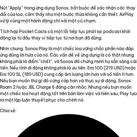
Nút "Apply" trong ứng dụng Sonos, bắt buộc để xác nhận các thay
đổi của loa, cảm thấy như một bước thừa không cần thiết. AirPlay
xử lý cùng một hành động chỉ với một cú chạm.
Tích hợp Pocket Casts có một lỗi tiếp tục phát lại: podcast khởi
động lại từ đầu thay vì tiếp tục từ nơi bạn đã dừng.
Nhìn chung, Sonos Play là một chiếc loa vững chắc phần nào đáp
ứng đúng lời hứa của nó. Các vấn đề về ứng dụng là có thật nhưng
không phải là điểm "chết", và Sonos đã chứng minh họ sẵn sàng cải
tiến. Nếu tính di động không phải là ưu tiên, Era 100 (219 USD) hoặc
Era 100 SL (189 USD) cung cấp âm lượng lớn hơn với số tiền ít hơn.
Nếu bạn muốn thứ gì đó cứng cáp hơn và thực sự di động, Sonos
Roam 2 hoặc JBL Charge 6 đáng cân nhắc. Nhưng nếu bạn muốn
một chiếc loa hoạt động tốt trên bàn làm việc và hiên sau, Play tạo
ra một lập luận thuyết phục cho chính nó.
Chia sẻ: