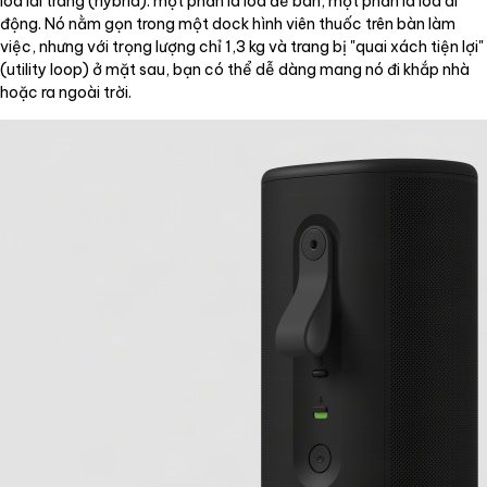
loa lai trang (hybrid): một phần là loa để bàn, một phần là loa di
động. Nó nằm gọn trong một dock hình viên thuốc trên bàn làm
việc, nhưng với trọng lượng chỉ 1,3 kg và trang bị "quai xách tiện lợi"
(utility loop) ở mặt sau, bạn có thể dễ dàng mang nó đi khắp nhà
hoặc ra ngoài trời.