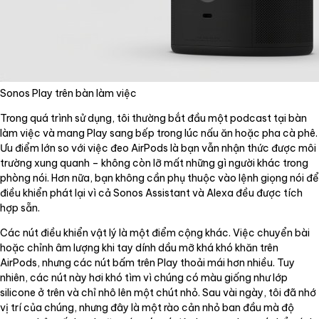
Sonos Play trên bàn làm việc
Trong quá trình sử dụng, tôi thường bắt đầu một podcast tại bàn
làm việc và mang Play sang bếp trong lúc nấu ăn hoặc pha cà phê.
Ưu điểm lớn so với việc đeo AirPods là bạn vẫn nhận thức được môi
trường xung quanh – không còn lỡ mất những gì người khác trong
phòng nói. Hơn nữa, bạn không cần phụ thuộc vào lệnh giọng nói để
điều khiển phát lại vì cả Sonos Assistant và Alexa đều được tích
hợp sẵn.
Các nút điều khiển vật lý là một điểm cộng khác. Việc chuyển bài
hoặc chỉnh âm lượng khi tay dính dầu mỡ khá khó khăn trên
AirPods, nhưng các nút bấm trên Play thoải mái hơn nhiều. Tuy
nhiên, các nút này hơi khó tìm vì chúng có màu giống như lớp
silicone ở trên và chỉ nhô lên một chút nhỏ. Sau vài ngày, tôi đã nhớ
vị trí của chúng, nhưng đây là một rào cản nhỏ ban đầu mà độ