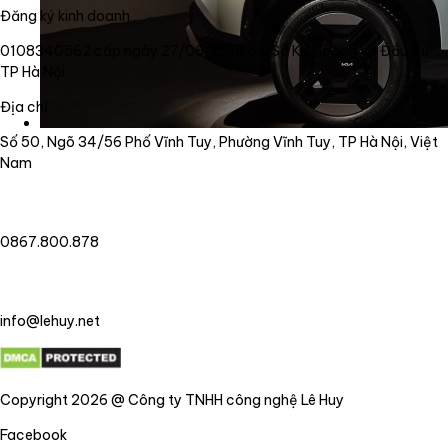
Đăng ký kinh doanh
0108340562 cấp ngày 27/06/2018 bởi Sở Kế Hoạch và Đầu Tư
TP Hà Nội
Địa chỉ
Số 50, Ngõ 34/56 Phố Vĩnh Tuy, Phường Vĩnh Tuy, TP Hà Nội, Việt
Nam
0867.800.878
info@lehuy.net
Copyright 2026 @ Công ty TNHH công nghệ Lê Huy
Facebook