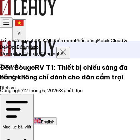
VI
Tất cả
Công nghệ
AI & ML
Phần mềm
Phần cứng
Mobile
Cloud &
DevOps
Bảo mật
IoT
Trang chủ
/
Tin tức
/
Công nghệ
Trang chủ
Đèn BougeRV T1: Thiết bị chiếu sáng đa
năng không chỉ dành cho dân cắm trại
Về chúng tôi
Dịch vụ
Công nghệ
12 tháng 6, 2026
·
3
phút đọc
Tin tức
Liên hệ
Tiếng Việt
English
Mục lục bài viết