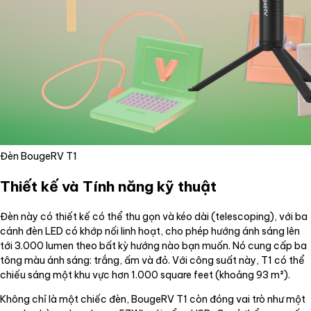
Đèn BougeRV T1
Thiết kế và Tính năng kỹ thuật
Đèn này có thiết kế có thể thu gọn và kéo dài (telescoping), với ba
cánh đèn LED có khớp nối linh hoạt, cho phép hướng ánh sáng lên
tới 3.000 lumen theo bất kỳ hướng nào bạn muốn. Nó cung cấp ba
tông màu ánh sáng: trắng, ấm và đỏ. Với công suất này, T1 có thể
chiếu sáng một khu vực hơn 1.000 square feet (khoảng 93 m²).
Không chỉ là một chiếc đèn, BougeRV T1 còn đóng vai trò như một