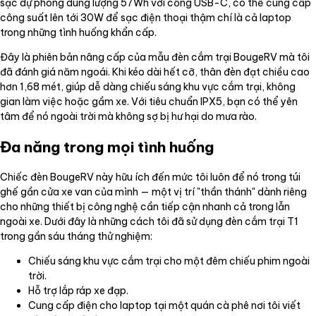
sạc dự phòng dung lượng 57Wh với cổng USB-C, có thể cung cấp
công suất lên tới 30W để sạc điện thoại thậm chí là cả laptop
trong những tình huống khẩn cấp.
Đây là phiên bản nâng cấp của mẫu đèn cắm trại BougeRV mà tôi
đã đánh giá năm ngoái. Khi kéo dài hết cỡ, thân đèn đạt chiều cao
hơn 1,68 mét, giúp dễ dàng chiếu sáng khu vực cắm trại, không
gian làm việc hoặc gầm xe. Với tiêu chuẩn IPX5, bạn có thể yên
tâm để nó ngoài trời mà không sợ bị hư hại do mưa rào.
Đa năng trong mọi tình huống
Chiếc đèn BougeRV này hữu ích đến mức tôi luôn để nó trong túi
ghế gần cửa xe van của mình — một vị trí "thần thánh" dành riêng
cho những thiết bị công nghệ cần tiếp cận nhanh cả trong lẫn
ngoài xe. Dưới đây là những cách tôi đã sử dụng đèn cắm trại T1
trong gần sáu tháng thử nghiệm:
Chiếu sáng khu vực cắm trại cho một đêm chiếu phim ngoài
trời.
Hỗ trợ lắp ráp xe đạp.
Cung cấp điện cho laptop tại một quán cà phê nơi tôi viết