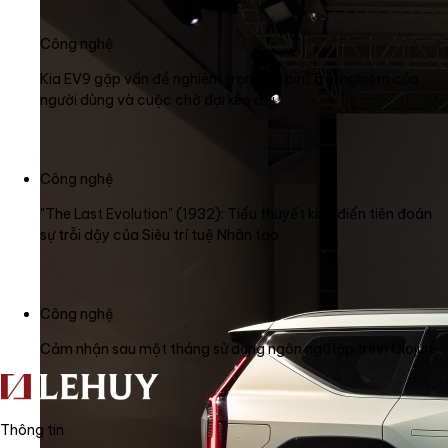
Công nghệ
Kia EV9 gặp vấn đề nghiêm trọng về pin: Trải nghiệm của
người dùng và cuộc chờ đợi kéo dài
Công nghệ
"The Last Evolution" (1932): Tiểu thuyết kinh điển tiên đoán
sự trỗi dậy của Siêu trí tuệ Nhân tạo
Công nghệ
Cảm nhận sau một tháng sử dụng ngôn ngữ lập trình Clojure
Thông tin