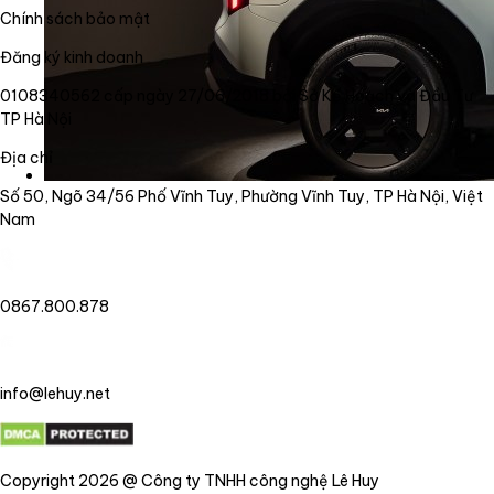
Chính sách bảo mật
Đăng ký kinh doanh
0108340562 cấp ngày 27/06/2018 bởi Sở Kế Hoạch và Đầu Tư
TP Hà Nội
Địa chỉ
Số 50, Ngõ 34/56 Phố Vĩnh Tuy, Phường Vĩnh Tuy, TP Hà Nội, Việt
Nam
0867.800.878
info@lehuy.net
Copyright 2026 @ Công ty TNHH công nghệ Lê Huy