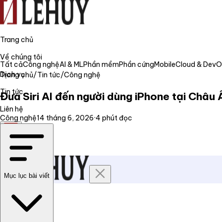
Trang chủ
Về chúng tôi
Tất cả
Công nghệ
AI & ML
Phần mềm
Phần cứng
Mobile
Cloud & Dev
Dịch vụ
Trang chủ
/
Tin tức
/
Công nghệ
Tin tức
Đưa Siri AI đến người dùng iPhone tại Châu
Liên hệ
Công nghệ
14 tháng 6, 2026
·
4
phút đọc
VI
Mục lục bài viết
Trang chủ
Về chúng tôi