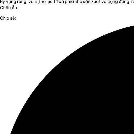
Hy vọng rằng, với sự nỗ lực từ cả phía nhà sản xuất và cộng đồng,
Châu Âu.
Chia sẻ: