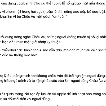
các ứng dụng của bên thứ ba có thể tạo ra lỗ hổng bảo mật nếu không
ay vì chọn một trong hai cực (hoặc là tính năng cao cấp bỏ qua luật,
hai Siri AI tại Châu Âu một cách "an toàn".
người dùng công nghệ Châu Âu, những người không muốn bị bỏ lại ph
n bạc để tìm ra một giải pháp kỹ thuật.
iển khai các tính năng AI mà vẫn đáp ứng các mục tiêu về cạnh tr
n của hệ thống bảo mật.
rợ lý ảo thông minh hơn không chỉ là vấn đề trải nghiệm người dùng, 
ng hiểu ngữ cảnh và tự động hóa sâu của Siri, người dùng Châu Âu v
ất quan trọng. Nó tạo áp lực lên cả Apple để linh hoạt hơn trong chi
n sự đổi mới đến với người dùng.