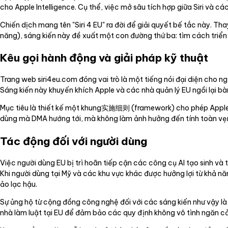
cho Apple Intelligence. Cụ thể, việc mở sâu tích hợp giữa Siri và 
Chiến dịch mang tên "Siri 4 EU" ra đời để giải quyết bế tắc này. Th
năng), sáng kiến này đề xuất một con đường thứ ba: tìm cách triển k
Kêu gọi hành động và giải pháp kỹ thuật
Trang web siri4eu.com đóng vai trò là một tiếng nói đại diện cho 
Sáng kiến này khuyến khích Apple và các nhà quản lý EU ngồi lại bà
Mục tiêu là thiết kế một khung实施细则 (framework) cho phép Apple tr
dùng mà DMA hướng tới, mà không làm ảnh hưởng đến tính toàn vẹ
Tác động đối với người dùng
Việc người dùng EU bị trì hoãn tiếp cận các công cụ AI tạo sinh và t
Khi người dùng tại Mỹ và các khu vực khác được hưởng lợi từ khả nă
ảo lạc hậu.
Sự ủng hộ từ cộng đồng công nghệ đối với các sáng kiến như vậy là r
nhà làm luật tại EU để đảm bảo các quy định không vô tình ngăn cả