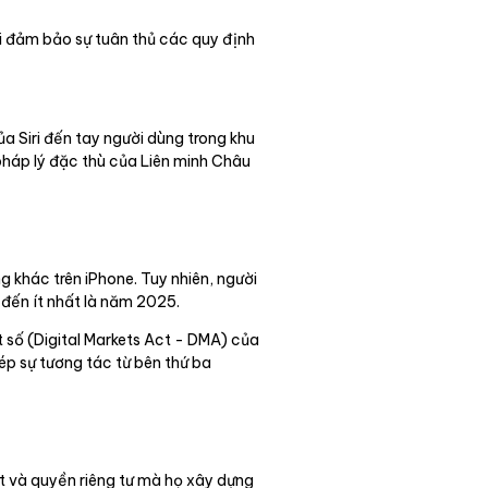
ời đảm bảo sự tuân thủ các quy định
 Siri đến tay người dùng trong khu
pháp lý đặc thù của Liên minh Châu
g khác trên iPhone. Tuy nhiên, người
đến ít nhất là năm 2025.
t số (Digital Markets Act - DMA) của
ép sự tương tác từ bên thứ ba
t và quyền riêng tư mà họ xây dựng