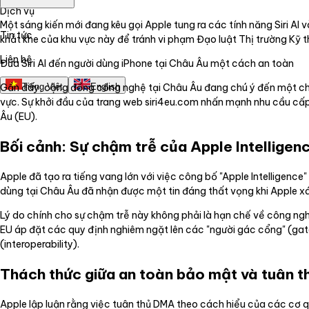
Dịch vụ
Một sáng kiến mới đang kêu gọi Apple tung ra các tính năng Siri AI 
Tin tức
khắt khe của khu vực này để tránh vi phạm Đạo luật Thị trường Kỹ 
Liên hệ
Đưa Siri AI đến người dùng iPhone tại Châu Âu một cách an toàn
Tiếng Việt
English
Gần đây, cộng đồng công nghệ tại Châu Âu đang chú ý đến một chiến
vực. Sự khởi đầu của trang web siri4eu.com nhấn mạnh nhu cầu cấp 
Âu (EU).
Bối cảnh: Sự chậm trễ của Apple Intelligenc
Apple đã tạo ra tiếng vang lớn với việc công bố "Apple Intelligence
dùng tại Châu Âu đã nhận được một tin đáng thất vọng khi Apple xá
Lý do chính cho sự chậm trễ này không phải là hạn chế về công ngh
EU áp đặt các quy định nghiêm ngặt lên các "người gác cổng" (gate
(interoperability).
Thách thức giữa an toàn bảo mật và tuân t
Apple lập luận rằng việc tuân thủ DMA theo cách hiểu của các cơ 