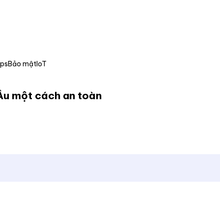
Ops
Bảo mật
IoT
 Âu một cách an toàn