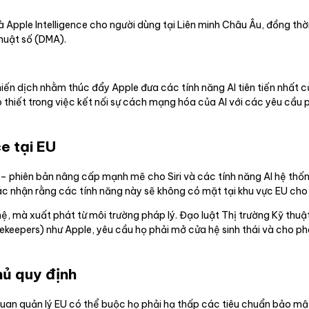
và Apple Intelligence cho người dùng tại Liên minh Châu Âu, đồng th
thuật số (DMA).
 dịch nhằm thúc đẩy Apple đưa các tính năng AI tiên tiến nhất của
thiết trong việc kết nối sự cách mạng hóa của AI với các yêu cầu 
e tại EU
" – phiên bản nâng cấp mạnh mẽ cho Siri và các tính năng AI hệ thốn
c nhận rằng các tính năng này sẽ không có mặt tại khu vực EU cho 
ệ, mà xuất phát từ môi trường pháp lý. Đạo luật Thị trường Kỹ thuậ
keepers) như Apple, yêu cầu họ phải mở cửa hệ sinh thái và cho ph
hủ quy định
quan quản lý EU có thể buộc họ phải hạ thấp các tiêu chuẩn bảo mậ