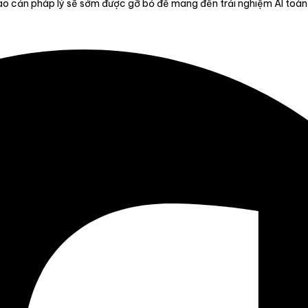
 rào cản pháp lý sẽ sớm được gỡ bỏ để mang đến trải nghiệm AI toàn