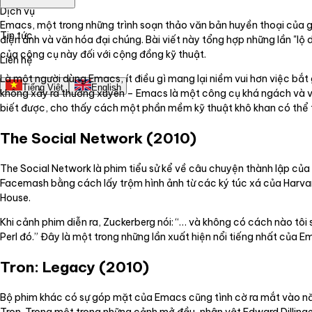
Dịch vụ
Emacs, một trong những trình soạn thảo văn bản huyền thoại của gi
Tin tức
điện ảnh và văn hóa đại chúng. Bài viết này tổng hợp những lần "l
của công cụ này đối với cộng đồng kỹ thuật.
Liên hệ
Là một người dùng Emacs, ít điều gì mang lại niềm vui hơn việc bắt 
Tiếng Việt
English
không xảy ra thường xuyên – Emacs là một công cụ khá ngách và vă
biết được, cho thấy cách một phần mềm kỹ thuật khô khan có thể 
The Social Network (2010)
The Social Network là phim tiểu sử kể về câu chuyện thành lập củ
Facemash bằng cách lấy trộm hình ảnh từ các ký túc xá của Harvard
House.
Khi cảnh phim diễn ra, Zuckerberg nói: “… và không có cách nào tôi
Perl đó.” Đây là một trong những lần xuất hiện nổi tiếng nhất của 
Tron: Legacy (2010)
Bộ phim khác có sự góp mặt của Emacs cũng tình cờ ra mắt vào năm
Tron. Trong một trong những cảnh mở đầu, nhân vật Edward Dillinger 