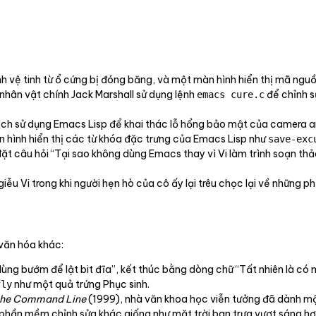
h vệ tinh từ ổ cứng bị đóng băng, và một màn hình hiển thị mã ngu
nhân vật chính Jack Marshall sử dụng lệnh
để chỉnh s
emacs cure.c
ch sử dụng Emacs Lisp để khai thác lỗ hổng bảo mật của camera an
 hình hiển thị các từ khóa đặc trưng của Emacs Lisp như
save-exc
t câu hỏi “Tại sao không dùng Emacs thay vì Vi làm trình soạn th
iễu Vi trong khi người hẹn hò của cô ấy lại trêu chọc lại về những 
văn hóa khác:
hụ dùng bướm để lật bit đĩa”, kết thúc bằng dòng chữ “Tất nhiên là 
như một quả trứng Phục sinh.
fly
 the Command Line
(1999), nhà văn khoa học viễn tưởng đã dành m
i phần mềm chỉnh sửa khác giống như mặt trời ban trưa vượt sáng hơ