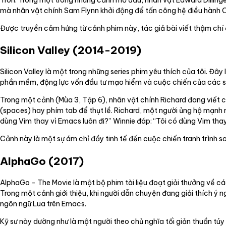
mà nhân vật chính Sam Flynn khởi động để tấn công hệ điều hành
Được truyền cảm hứng từ cảnh phim này, tác giả bài viết thậm chí
Silicon Valley (2014-2019)
Silicon Valley là một trong những series phim yêu thích của tôi. Đ
phần mềm, động lực vốn đầu tư mạo hiểm và cuộc chiến của các st
Trong một cảnh (Mùa 3, Tập 6), nhân vật chính Richard đang viết c
(spaces) hay phím tab để thụt lề. Richard, một người ủng hộ mạnh mẽ
dùng Vim thay vì Emacs luôn đi?” Winnie đáp: “Tôi có dùng Vim thay
Cảnh này là một sự ám chỉ đầy tinh tế đến cuộc chiến tranh trình so
AlphaGo (2017)
AlphaGo - The Movie là một bộ phim tài liệu đoạt giải thưởng về c
Trong một cảnh giới thiệu, khi người dẫn chuyện đang giải thích 
ngôn ngữ Lua trên Emacs.
Kỹ sư này dường như là một người theo chủ nghĩa tối giản thuần tú