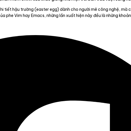
hi tiết hậu trường (easter egg) dành cho người mê công nghệ, mà cò
ên của phe Vim hay Emacs, những lần xuất hiện này đều là những kho