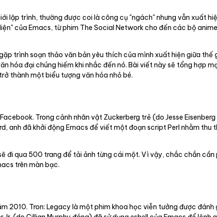
ới lập trình, thường được coi là công cụ "ngách" nhưng vẫn xuất h
ộ diện" của Emacs, từ phim The Social Network cho đến các bộ anim
gặp trình soạn thảo văn bản yêu thích của mình xuất hiện giữa thế gi
n hóa đại chúng hiếm khi nhắc đến nó. Bài viết này sẽ tổng hợp mọ
trở thành một biểu tượng văn hóa nhỏ bé.
a Facebook. Trong cảnh nhân vật Zuckerberg trẻ (do Jesse Eisenber
, anh đã khởi động Emacs để viết một đoạn script Perl nhằm thu th
 sẽ đi qua 500 trang để tải ảnh từng cái một. Vì vậy, chắc chắn cầ
Emacs trên màn bạc.
 2010. Tron: Legacy là một phim khoa học viễn tưởng được đánh gi
Jr. (do Cillian Murphy đóng) đã sử dụng eshell của Emacs để lệnh gre