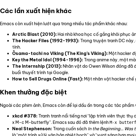
Các lần xuất hiện khác
Emacs còn xuất hiện lướt qua trong nhiều tác phẩm khác nhau:
Arctic Blast (2010):
Hai nhà khoa học cố gắng khôi phục ản
The Hacker Files (1992-1993):
Trong truyện tranh DC này, 
tính.
Ōsama-tachi no Viking (The King’s Viking):
Một hacker đị
Key the Metal Idol (1994-1996):
Trong anime này, một màn
The Internship (2013):
Nhân vật do Owen Wilson đóng đã đặ
buổi thuyết trình tại Google.
How to Sell Drugs Online (Fast):
Một nhân vật hacker chế g
Khen thưởng đặc biệt
Ngoài các phim ảnh, Emacs còn để lại dấu ấn trong các tác phẩm 
xkcd #378:
Tranh tranh nổi tiếng nơi “lập trình viên thực t
x M-c M-butterfly”. Emacs sau đó đã thêm lệnh
M-x butter
Neal Stephenson:
Trong cuốn sách
In the Beginning… Was
là “một trình xử lý văn bản nhiệt hạch” và “vượt sáng hơn mọ