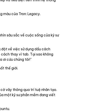
ng màu của Tron: Legacy.
 nhìn sâu sắc về cuộc sống của kỹ sư
g đột về việc sử dụng dấu cách
u cách thay vì tab. Tại sao không
 ơi cứu chúng tôi!”
t thế giới.
cờ vây thông qua trí tuệ nhân tạo.
 của một kỹ sư phần mềm đang viết
buntu.