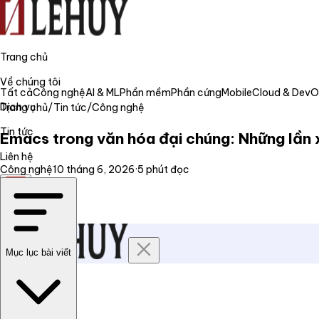
Trang chủ
Về chúng tôi
Tất cả
Công nghệ
AI & ML
Phần mềm
Phần cứng
Mobile
Cloud & Dev
Dịch vụ
Trang chủ
/
Tin tức
/
Công nghệ
Tin tức
Emacs trong văn hóa đại chúng: Những lần x
Liên hệ
Công nghệ
10 tháng 6, 2026
·
5
phút đọc
VI
Mục lục bài viết
Trang chủ
Về chúng tôi