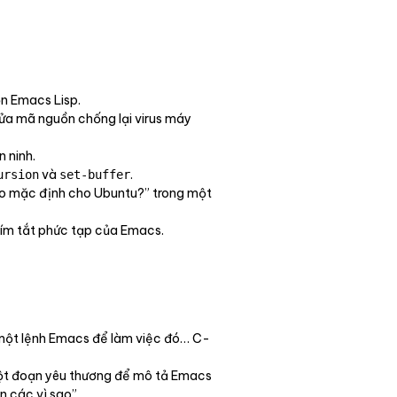
ồn Emacs Lisp.
ửa mã nguồn chống lại virus máy
 ninh.
và
.
ursion
set-buffer
ảo mặc định cho Ubuntu?” trong một
phím tắt phức tạp của Emacs.
có một lệnh Emacs để làm việc đó… C-
ột đoạn yêu thương để mô tả Emacs
n các vì sao”.