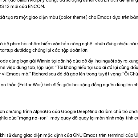
 OS 12 mới của ENCOM.
 đã tạo ra một giao diện màu (color theme) cho Emacs dựa trên bả
ây là bộ phim hài châm biếm văn hóa công nghệ, chứa đựng nhiều cái
artup dướidog chống lại các tập đoàn lớn.
ode cùng bạn gái Winnie tại căn hộ của cô ấy, hai người xảy ra xun
 việc dùng tab, lập luận: “Tôi không hiểu tại sao ai đó lại dùng dấ
 vì Emacs mà.” Richard sau đó đã gào lên trong tuyệt vọng: “Ôi Chúa
ạn thảo (Editor War) kinh điển giữa hai cộng đồng người dùng lớn nhấ
ách chương trình AlphaGo của Google DeepMind đã làm chủ trò chơi 
ý nghĩa của “mạng nơ-ron”, máy quay đã quay lại màn hình máy tính
y khi sử dụng giao diện mặc định của GNU Emacs trên terminal của U