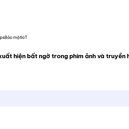
Ops
Bảo mật
IoT
uất hiện bất ngờ trong phim ảnh và truyền 