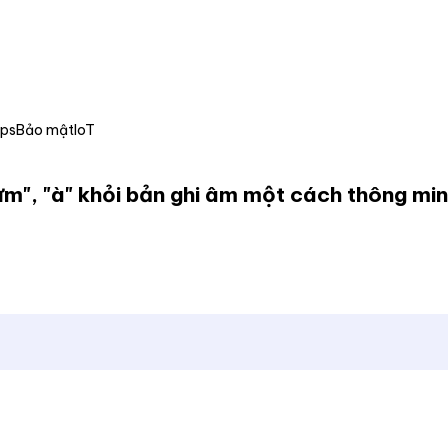
Ops
Bảo mật
IoT
ừm", "à" khỏi bản ghi âm một cách thông mi