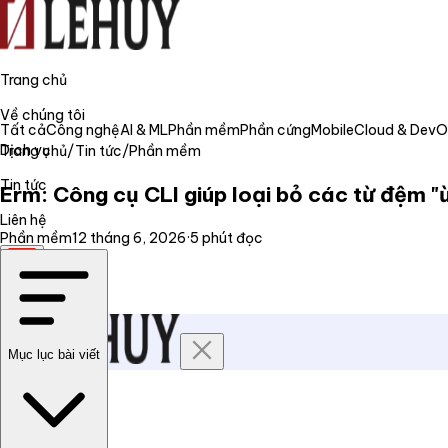
Trang chủ
Về chúng tôi
Tất cả
Công nghệ
AI & ML
Phần mềm
Phần cứng
Mobile
Cloud & Dev
Dịch vụ
Trang chủ
/
Tin tức
/
Phần mềm
Tin tức
Erm: Công cụ CLI giúp loại bỏ các từ đệm "
Liên hệ
Phần mềm
12 tháng 6, 2026
·
5
phút đọc
VI
Mục lục bài viết
Trang chủ
Về chúng tôi