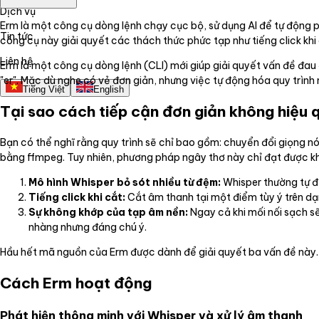
Dịch vụ
Erm là một công cụ dòng lệnh chạy cục bộ, sử dụng AI để tự động ph
Tin tức
công cụ này giải quyết các thách thức phức tạp như tiếng click khi
Liên hệ
Erm là một công cụ dòng lệnh (CLI) mới giúp giải quyết vấn đề đau
"er". Mặc dù nghe có vẻ đơn giản, nhưng việc tự động hóa quy trìn
Tiếng Việt
English
Tại sao cách tiếp cận đơn giản không hiệu 
Bạn có thể nghĩ rằng quy trình sẽ chỉ bao gồm: chuyển đổi giọng nó
bằng ffmpeg. Tuy nhiên, phương pháp ngây thơ này chỉ đạt được kh
Mô hình Whisper bỏ sót nhiều từ đệm:
Whisper thường tự đ
Tiếng click khi cắt:
Cắt âm thanh tại một điểm tùy ý trên dạ
Sự không khớp của tạp âm nền:
Ngay cả khi mối nối sạch sẽ
nhàng nhưng đáng chú ý.
Hầu hết mã nguồn của Erm được dành để giải quyết ba vấn đề này.
Cách Erm hoạt động
Phát hiện thông minh với Whisper và xử lý âm thanh