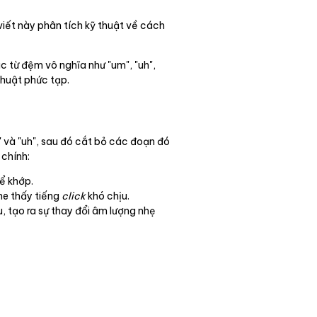
viết này phân tích kỹ thuật về cách
c từ đệm vô nghĩa như "um", "uh",
thuật phức tạp.
" và "uh", sau đó cắt bỏ các đoạn đó
 chính:
ể khớp.
he thấy tiếng
click
khó chịu.
, tạo ra sự thay đổi âm lượng nhẹ