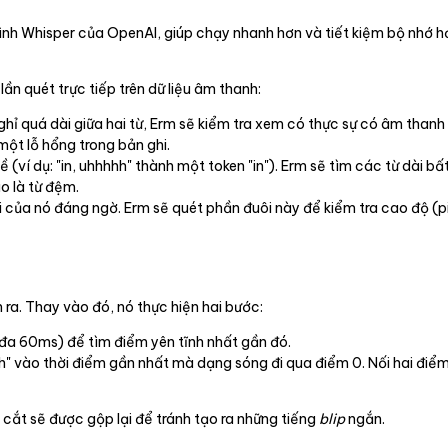
 hình Whisper của OpenAI, giúp chạy nhanh hơn và tiết kiệm bộ nhớ 
ần quét trực tiếp trên dữ liệu âm thanh:
ỉ quá dài giữa hai từ, Erm sẽ kiểm tra xem có thực sự có âm thanh 
một lỗ hổng trong bản ghi.
ề (ví dụ: "in, uhhhhh" thành một token "in"). Erm sẽ tìm các từ dài 
o là từ đệm.
i của nó đáng ngờ. Erm sẽ quét phần đuôi này để kiểm tra cao độ (p
n ra. Thay vào đó, nó thực hiện hai bước:
đa 60ms) để tìm điểm yên tĩnh nhất gần đó.
h" vào thời điểm gần nhất mà dạng sóng đi qua điểm 0. Nối hai điểm 
cắt sẽ được gộp lại để tránh tạo ra những tiếng
blip
ngắn.