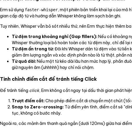
Erm sử dụng
, một phiên bản triển khai lại của mô
faster-whisper
gian cấp độ từ và hướng dẫn Whisper không làm sạch bản ghi.
Tuy nhiên, Whisper vẫn bỏ sót nhiều thứ, nên Erm thực hiện thêm ba l
Từ đệm trong khoảng nghỉ (Gap fillers):
Nếu có khoảng ngh
Whisper thường loại bỏ hoàn toàn các từ đệm này, chỉ để lại 
Từ đệm ẩn trong từ:
Đôi khi Whisper dán từ đệm vào từ liền k
giảm âm lượng ngắn và xác định phần nào là từ thật, phần nà
Từ quá dài:
Nếu một từ kéo dài lâu hơn mức hợp lý, phần đuô
giữ nguyên âm (uhhhhh) hay chỉ nói chậm.
Tinh chỉnh điểm cắt để tránh tiếng Click
Để tránh tiếng
click
, Erm không cắt ngay tại dấu thời gian phát hiệ
Trượt điểm cắt:
Cho phép điểm cắt di chuyển một chút (tối 
Snap to Zero-crossing:
Từ điểm yên tĩnh, điểm cắt sẽ "dín
tục, không có bước nhảy.
Ngoài ra, các mảnh âm thanh quá ngắn (dưới 120ms) giữa hai điểm 