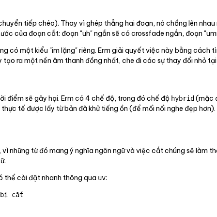
chuyển tiếp chéo). Thay vì ghép thẳng hai đoạn, nó chồng lên nha
h thước của đoạn cắt: đoạn "uh" ngắn sẽ có crossfade ngắn, đoạn "
g có một kiểu "im lặng" riêng. Erm giải quyết việc này bằng cách t
y tạo ra một nền âm thanh đồng nhất, che đi các sự thay đổi nhỏ tạ
hời điểm sẽ gây hại. Erm có 4 chế độ, trong đó chế độ
(mặc đị
hybrid
hực tế được lấy từ bản đã khử tiếng ồn (để mối nối nghe đẹp hơn).
i, vì những từ đó mang ý nghĩa ngôn ngữ và việc cắt chúng sẽ làm th
ữ.
có thể cài đặt nhanh thông qua
:
uv
bị cắt
