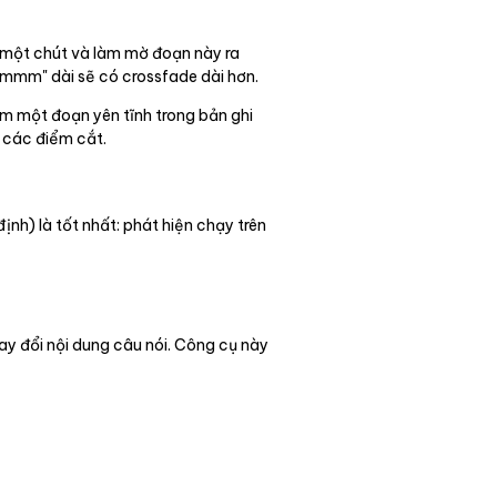
u một chút và làm mờ đoạn này ra
ummmm" dài sẽ có crossfade dài hơn.
ìm một đoạn yên tĩnh trong bản ghi
i các điểm cắt.
nh) là tốt nhất: phát hiện chạy trên
ay đổi nội dung câu nói. Công cụ này