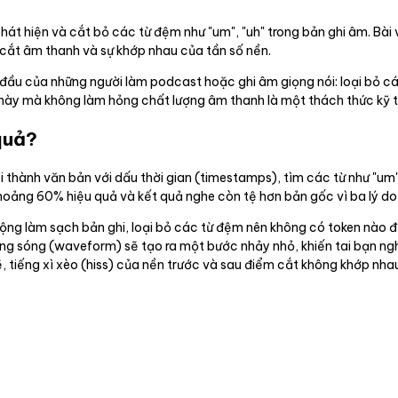
át hiện và cắt bỏ các từ đệm như "um", "uh" trong bản ghi âm. Bài 
 cắt âm thanh và sự khớp nhau của tần số nền.
 đầu của những người làm podcast hoặc ghi âm giọng nói: loại bỏ cá
h này mà không làm hỏng chất lượng âm thanh là một thách thức kỹ 
quả?
i thành văn bản với dấu thời gian (timestamps), tìm các từ như "um
oảng 60% hiệu quả và kết quả nghe còn tệ hơn bản gốc vì ba lý do
ộng làm sạch bản ghi, loại bỏ các từ đệm nên không có token nào đ
ng sóng (waveform) sẽ tạo ra một bước nhảy nhỏ, khiến tai bạn ng
, tiếng xì xèo (hiss) của nền trước và sau điểm cắt không khớp nhau