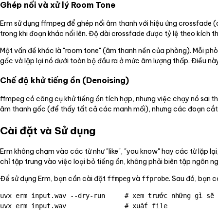
Ghép nối và xử lý Room Tone
Erm sử dụng ffmpeg để ghép nối âm thanh với hiệu ứng crossfade (
trong khi đoạn khác nổi lên. Độ dài crossfade được tỷ lệ theo kíc
Một vấn đề khác là "room tone" (âm thanh nền của phòng). Mỗi phòn
gốc và lặp lại nó dưới toàn bộ đầu ra ở mức âm lượng thấp. Điều nà
Chế độ khử tiếng ồn (Denoising)
ffmpeg có công cụ khử tiếng ồn tích hợp, nhưng việc chạy nó sai t
âm thanh gốc (để thấy tất cả các manh mối), nhưng các đoạn cắt t
Cài đặt và Sử dụng
Erm không chạm vào các từ như "like", "you know" hay các từ lặp lạ
chỉ tập trung vào việc loại bỏ tiếng ồn, không phải biên tập ngôn ng
Để sử dụng Erm, bạn cần cài đặt
và
. Sau đó, bạn 
ffmpeg
ffprobe
uvx erm input.wav --dry-run     # xem trước những gì sẽ 