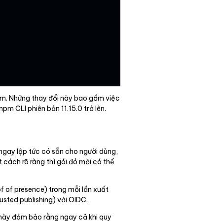
m. Những thay đổi này bao gồm việc
pm CLI phiên bản 11.15.0 trở lên.
 ngay lập tức có sẵn cho người dùng,
t cách rõ ràng thì gói đó mới có thể
 of presence) trong mỗi lần xuất
usted publishing) với OIDC.
u này đảm bảo rằng ngay cả khi quy