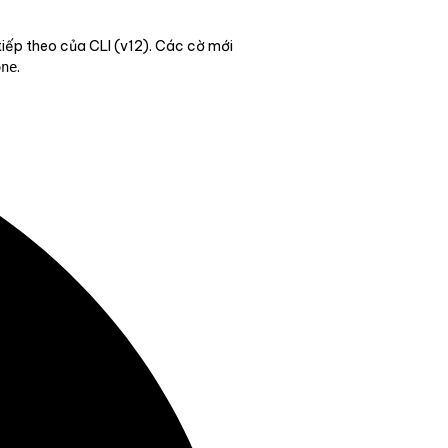
tiếp theo của CLI (v12). Các cờ mới
.
one