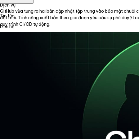
Dịch vụ
GitHub vừa tung ra hai bản cập nhật tập trung vào bảo mật chuỗi c
Tin tức
đặt mới. Tính năng xuất bản theo giai đoạn yêu cầu sự phê duyệt 
quy trình CI/CD tự động.
Liên hệ
Tiếng Việt
English