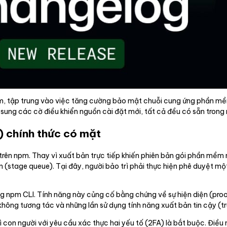
m, tập trung vào việc tăng cường bảo mật chuỗi cung ứng phần mề
sung các cờ điều khiển nguồn cài đặt mới, tất cả đều có sẵn trong n
) chính thức có mặt
 trên npm. Thay vì xuất bản trực tiếp khiến phiên bản gói phần mềm
ạn (stage queue). Tại đây, người bảo trì phải thực hiện phê duyệt mộ
 npm CLI. Tính năng này củng cố bằng chứng về sự hiện diện (proof
hông tương tác và những lần sử dụng tính năng xuất bản tin cậy (tr
 con người với yêu cầu xác thực hai yếu tố (2FA) là bắt buộc. Điề