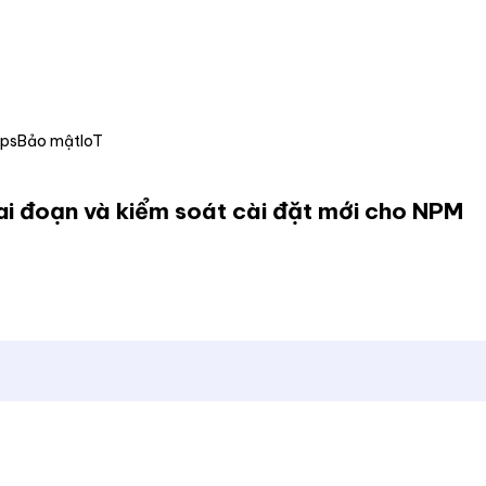
Ops
Bảo mật
IoT
iai đoạn và kiểm soát cài đặt mới cho NPM