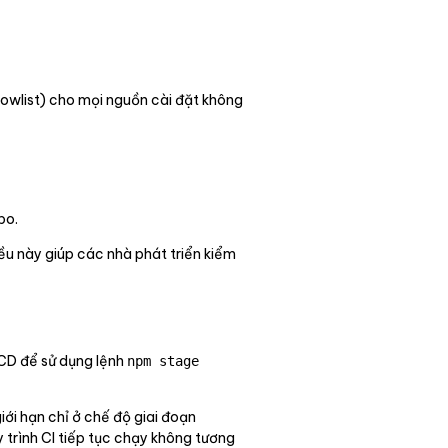
owlist) cho mọi nguồn cài đặt không
po.
iều này giúp các nhà phát triển kiểm
/CD để sử dụng lệnh
npm stage
iới hạn chỉ ở chế độ giai đoạn
 trình CI tiếp tục chạy không tương