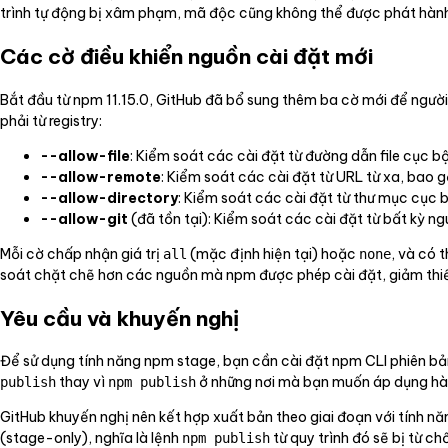
trình tự động bị xâm phạm, mã độc cũng không thể được phát hành
Các cờ điều khiển nguồn cài đặt mới
Bắt đầu từ npm 11.15.0, GitHub đã bổ sung thêm ba cờ mới để ngườ
phải từ registry:
--allow-file
: Kiểm soát các cài đặt từ đường dẫn file cục bộ
--allow-remote
: Kiểm soát các cài đặt từ URL từ xa, bao g
--allow-directory
: Kiểm soát các cài đặt từ thư mục cục b
--allow-git
(đã tồn tại): Kiểm soát các cài đặt từ bất kỳ ng
Mỗi cờ chấp nhận giá trị
(mặc định hiện tại) hoặc
, và có 
all
none
soát chặt chẽ hơn các nguồn mà npm được phép cài đặt, giảm thiểu
Yêu cầu và khuyến nghị
Để sử dụng tính năng npm stage, bạn cần cài đặt npm CLI phiên bả
thay vì
ở những nơi mà bạn muốn áp dụng hành
publish
npm publish
GitHub khuyến nghị nên kết hợp xuất bản theo giai đoạn với tính nă
(stage-only), nghĩa là lệnh
từ quy trình đó sẽ bị từ c
npm publish