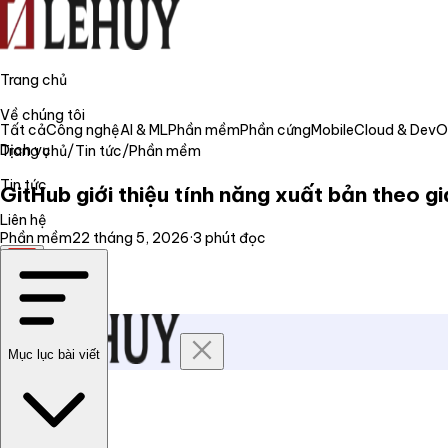
Trang chủ
Về chúng tôi
Tất cả
Công nghệ
AI & ML
Phần mềm
Phần cứng
Mobile
Cloud & Dev
Dịch vụ
Trang chủ
/
Tin tức
/
Phần mềm
Tin tức
GitHub giới thiệu tính năng xuất bản theo g
Liên hệ
Phần mềm
22 tháng 5, 2026
·
3
phút đọc
VI
Mục lục bài viết
Trang chủ
Về chúng tôi