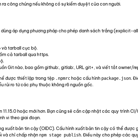
 ra công chúng nếu không có sự kiểm duyệt của con người.
i dùng áp dụng phương pháp cho phép danh sách trắng (explicit-all
 và tarball cục bộ.
ồm cả tarball qua https.
ộ.
uồn Git nào, bao gồm github:, gitlab:, URL git+, và viết tắt owner/re
thể được thiết lập trong tệp
hoặc cấu hình
. Đ
.npmrc
package.json
 rủi ro từ các phụ thuộc không rõ nguồn gốc.
n 11.15.0 hoặc mới hơn. Bạn cũng sẽ cần cập nhật các quy trình CI
 vi theo giai đoạn.
ng xuất bản tin cậy (OIDC). Cấu hình xuất bản tin cậy có thể được g
hối và chỉ chấp nhận
. Điều này cho phép các quy
npm stage publish