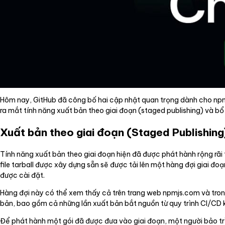
Hôm nay, GitHub đã công bố hai cập nhật quan trọng dành cho np
ra mắt tính năng xuất bản theo giai đoạn (staged publishing) và bổ 
Xuất bản theo giai đoạn (Staged Publishing
Tính năng xuất bản theo giai đoạn hiện đã được phát hành rộng rãi
file tarball được xây dựng sẵn sẽ được tải lên một hàng đợi giai đo
được cài đặt.
Hàng đợi này có thể xem thấy cả trên trang web npmjs.com và trong
bản, bao gồm cả những lần xuất bản bắt nguồn từ quy trình CI/CD k
Để phát hành một gói đã được đưa vào giai đoạn, một người bảo trì