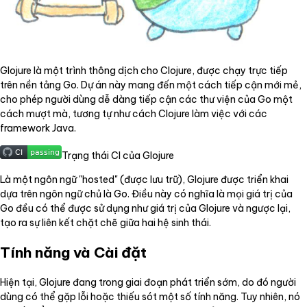
Glojure là một trình thông dịch cho Clojure, được chạy trực tiếp
trên nền tảng Go. Dự án này mang đến một cách tiếp cận mới mẻ,
cho phép người dùng dễ dàng tiếp cận các thư viện của Go một
cách mượt mà, tương tự như cách Clojure làm việc với các
framework Java.
Trạng thái CI của Glojure
Là một ngôn ngữ "hosted" (được lưu trữ), Glojure được triển khai
dựa trên ngôn ngữ chủ là Go. Điều này có nghĩa là mọi giá trị của
Go đều có thể được sử dụng như giá trị của Glojure và ngược lại,
tạo ra sự liên kết chặt chẽ giữa hai hệ sinh thái.
Tính năng và Cài đặt
Hiện tại, Glojure đang trong giai đoạn phát triển sớm, do đó người
dùng có thể gặp lỗi hoặc thiếu sót một số tính năng. Tuy nhiên, nó