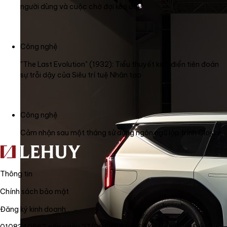
người dùng và cuộc chờ đợi kéo dài
Công nghệ
"The Last Evolution" (1932): Tiểu thuyết kinh điển tiên đoán
sự trỗi dậy của Siêu trí tuệ Nhân tạo
Công nghệ
Cảm nhận sau một tháng sử dụng ngôn ngữ lập trình Clojure
Thông tin
Chính sách bảo mật
Đăng ký kinh doanh