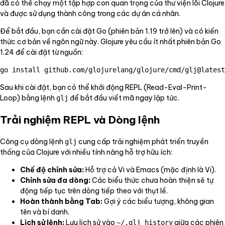
đã có thể chạy một tập hợp con quan trọng của thư viện lõi Clojure
và được sử dụng thành công trong các dự án cá nhân.
Để bắt đầu, bạn cần cài đặt Go (phiên bản 1.19 trở lên) và có kiến
thức cơ bản về ngôn ngữ này. Glojure yêu cầu ít nhất phiên bản Go
1.24 để cài đặt từ nguồn:
Sau khi cài đặt, bạn có thể khởi động REPL (Read-Eval-Print-
Loop) bằng lệnh
để bắt đầu viết mã ngay lập tức.
glj
Trải nghiệm REPL và Dòng lệnh
Công cụ dòng lệnh
cung cấp trải nghiệm phát triển truyền
glj
thống của Clojure với nhiều tính năng hỗ trợ hữu ích:
Chế độ chỉnh sửa:
Hỗ trợ cả Vi và Emacs (mặc định là Vi).
Chỉnh sửa đa dòng:
Các biểu thức chưa hoàn thiện sẽ tự
động tiếp tục trên dòng tiếp theo với thụt lề.
Hoàn thành bằng Tab:
Gợi ý các biểu tượng, không gian
tên và bí danh.
Lịch sử lệnh:
Lưu lịch sử vào
giữa các phiên
~/.glj_history