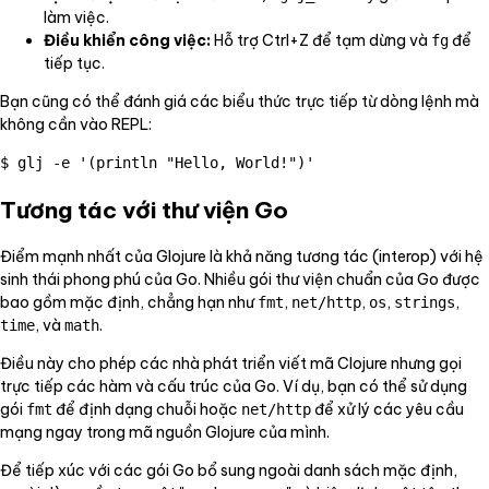
làm việc.
Điều khiển công việc:
Hỗ trợ Ctrl+Z để tạm dừng và
để
fg
tiếp tục.
Bạn cũng có thể đánh giá các biểu thức trực tiếp từ dòng lệnh mà
không cần vào REPL:
Tương tác với thư viện Go
Điểm mạnh nhất của Glojure là khả năng tương tác (interop) với hệ
sinh thái phong phú của Go. Nhiều gói thư viện chuẩn của Go được
bao gồm mặc định, chẳng hạn như
,
,
,
,
fmt
net/http
os
strings
, và
.
time
math
Điều này cho phép các nhà phát triển viết mã Clojure nhưng gọi
trực tiếp các hàm và cấu trúc của Go. Ví dụ, bạn có thể sử dụng
gói
để định dạng chuỗi hoặc
để xử lý các yêu cầu
fmt
net/http
mạng ngay trong mã nguồn Glojure của mình.
Để tiếp xúc với các gói Go bổ sung ngoài danh sách mặc định,