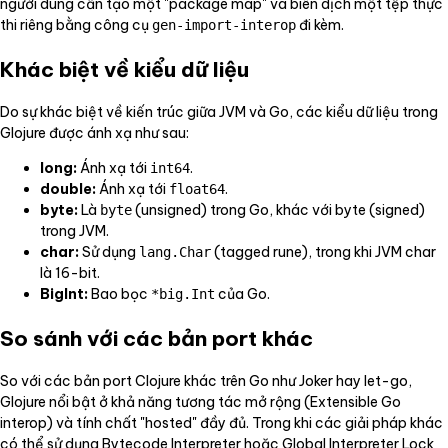
người dùng cần tạo một "package map" và biên dịch một tệp thực
thi riêng bằng công cụ
đi kèm.
gen-import-interop
Khác biệt về kiểu dữ liệu
Do sự khác biệt về kiến trúc giữa JVM và Go, các kiểu dữ liệu trong
Glojure được ánh xạ như sau:
long:
Ánh xạ tới
.
int64
double:
Ánh xạ tới
.
float64
byte:
Là
(unsigned) trong Go, khác với byte (signed)
byte
trong JVM.
char:
Sử dụng
(tagged rune), trong khi JVM char
lang.Char
là 16-bit.
BigInt:
Bao bọc
của Go.
*big.Int
So sánh với các bản port khác
So với các bản port Clojure khác trên Go như Joker hay let-go,
Glojure nổi bật ở khả năng tương tác mở rộng (Extensible Go
interop) và tính chất "hosted" đầy đủ. Trong khi các giải pháp khác
có thể sử dụng Bytecode Interpreter hoặc Global Interpreter Lock