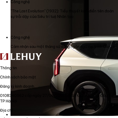
Công nghệ
"The Last Evolution" (1932): Tiểu thuyết kinh điển tiên đoán
sự trỗi dậy của Siêu trí tuệ Nhân tạo
Công nghệ
Cảm nhận sau một tháng sử dụng ngôn ngữ lập trình Clojure
Thông tin
Chính sách bảo mật
Đăng ký kinh doanh
0108340562 cấp ngày 27/06/2018 bởi Sở Kế Hoạch và Đầu Tư
TP Hà Nội
Địa chỉ