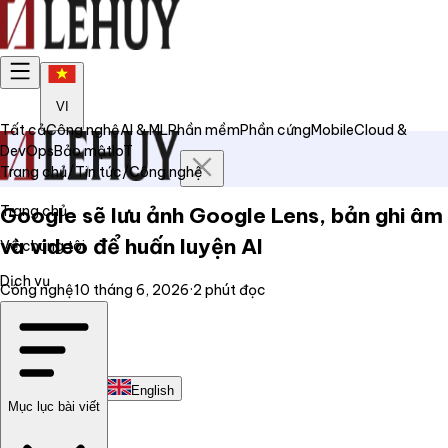
VI
Tất cả
Công nghệ
AI & ML
Phần mềm
Phần cứng
Mobile
Cloud &
DevOps
Bảo mật
IoT
Trang chủ
/
Tin tức
/
Công nghệ
Trang chủ
Google sẽ lưu ảnh Google Lens, bản ghi âm
và video để huấn luyện AI
Về chúng tôi
Dịch vụ
Công nghệ
10 tháng 6, 2026
·
2
phút đọc
Tin tức
Liên hệ
Tiếng Việt
English
Mục lục bài viết