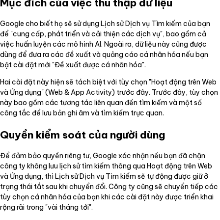
Mục đích của việc thu thập dữ liệu
Google cho biết họ sẽ sử dụng Lịch sử Dịch vụ Tìm kiếm của bạn
để "cung cấp, phát triển và cải thiện các dịch vụ", bao gồm cả
việc huấn luyện các mô hình AI. Ngoài ra, dữ liệu này cũng được
dùng để đưa ra các đề xuất và quảng cáo cá nhân hóa nếu bạn
bật cài đặt mới "Đề xuất được cá nhân hóa".
Hai cài đặt này hiện sẽ tách biệt với tùy chọn "Hoạt động trên Web
và Ứng dụng" (Web & App Activity) trước đây. Trước đây, tùy chọn
này bao gồm các tương tác liên quan đến tìm kiếm và một số
công tắc để lưu bản ghi âm và tìm kiếm trực quan.
Quyền kiểm soát của người dùng
Để đảm bảo quyền riêng tư, Google xác nhận nếu bạn đã chặn
công ty không lưu lịch sử tìm kiếm thông qua Hoạt động trên Web
và Ứng dụng, thì Lịch sử Dịch vụ Tìm kiếm sẽ tự động được giữ ở
trạng thái tắt sau khi chuyển đổi. Công ty cũng sẽ chuyển tiếp các
tùy chọn cá nhân hóa của bạn khi các cài đặt này được triển khai
rộng rãi trong "vài tháng tới".