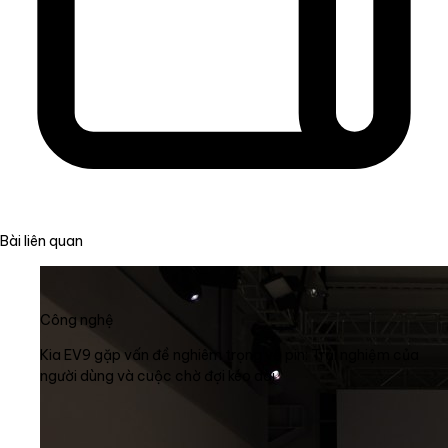
Bài liên quan
Công nghệ
Kia EV9 gặp vấn đề nghiêm trọng về pin: Trải nghiệm của
người dùng và cuộc chờ đợi kéo dài