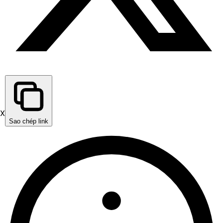
X
Sao chép link