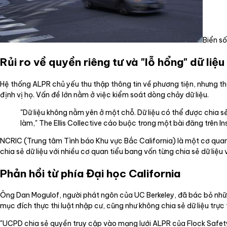
Biển số
Rủi ro về quyền riêng tư và "lỗ hổng" dữ liệu
Hệ thống ALPR chủ yếu thu thập thông tin về phương tiện, nhưng th
định vị họ. Vấn đề lớn nằm ở việc kiểm soát dòng chảy dữ liệu.
"Dữ liệu không nằm yên ở một chỗ. Dữ liệu có thể được chia 
làm," The Ellis Collective cáo buộc trong một bài đăng trên I
NCRIC (Trung tâm Tình báo Khu vực Bắc California) là một cơ quan 
chia sẻ dữ liệu với nhiều cơ quan tiểu bang vốn từng chia sẻ dữ liệu 
Phản hồi từ phía Đại học California
Ông Dan Mogulof, người phát ngôn của UC Berkeley, đã bác bỏ nhữn
mục đích thực thi luật nhập cư, cũng như không chia sẻ dữ liệu trực 
"UCPD chia sẻ quyền truy cập vào mạng lưới ALPR của Flock Safety 