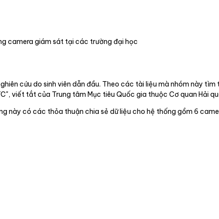
ng camera giám sát tại các trường đại học
ghiên cứu do sinh viên dẫn đầu. Theo các tài liệu mà nhóm này tìm t
", viết tắt của Trung tâm Mục tiêu Quốc gia thuộc Cơ quan Hải qu
ờng này có các thỏa thuận chia sẻ dữ liệu cho hệ thống gồm 6 came