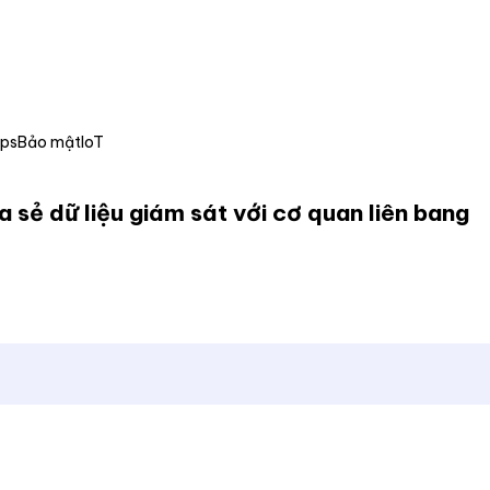
Ops
Bảo mật
IoT
a sẻ dữ liệu giám sát với cơ quan liên bang