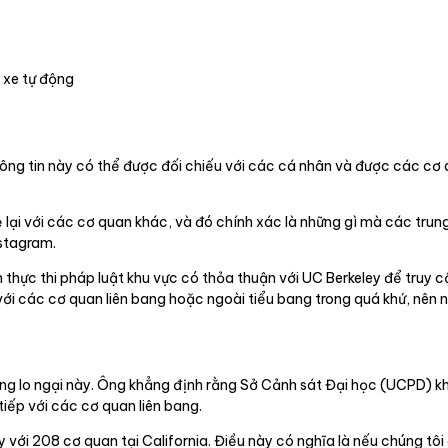
 xe tự động
ông tin này có thể được đối chiếu với các cá nhân và được các cơ 
sẻ lại với các cơ quan khác, và đó chính xác là những gì mà các tr
nstagram.
thực thi pháp luật khu vực có thỏa thuận với UC Berkeley để truy c
với các cơ quan liên bang hoặc ngoài tiểu bang trong quá khứ, nên ngu
g lo ngại này. Ông khẳng định rằng Sở Cảnh sát Đại học (UCPD) kh
tiếp với các cơ quan liên bang.
với 208 cơ quan tại California. Điều này có nghĩa là nếu chúng tô