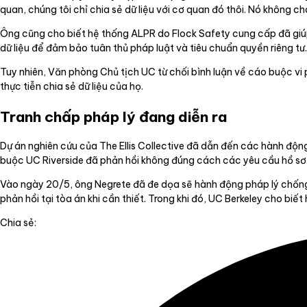
quan, chúng tôi chỉ chia sẻ dữ liệu với cơ quan đó thôi. Nó không 
Ông cũng cho biết hệ thống ALPR do Flock Safety cung cấp đã giúp
dữ liệu để đảm bảo tuân thủ pháp luật và tiêu chuẩn quyền riêng tư.
Tuy nhiên, Văn phòng Chủ tịch UC từ chối bình luận về cáo buộc vi p
thực tiễn chia sẻ dữ liệu của họ.
Tranh chấp pháp lý đang diễn ra
Dự án nghiên cứu của The Ellis Collective đã dẫn đến các hành độn
buộc UC Riverside đã phản hồi không đúng cách các yêu cầu hồ sơ
Vào ngày 20/5, ông Negrete đã đe dọa sẽ hành động pháp lý chống l
phản hồi tại tòa án khi cần thiết. Trong khi đó, UC Berkeley cho bi
Chia sẻ: