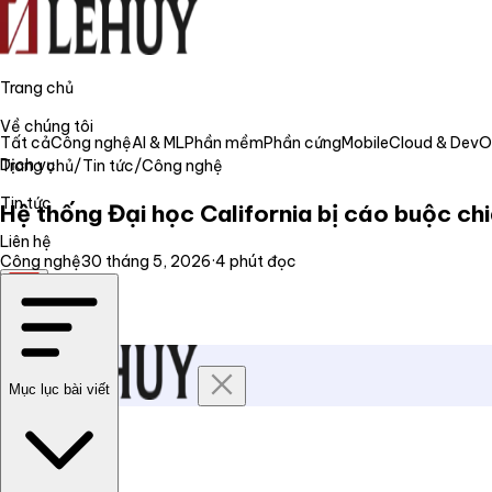
Trang chủ
Về chúng tôi
Tất cả
Công nghệ
AI & ML
Phần mềm
Phần cứng
Mobile
Cloud & Dev
Dịch vụ
Trang chủ
/
Tin tức
/
Công nghệ
Tin tức
Hệ thống Đại học California bị cáo buộc chi
Liên hệ
Công nghệ
30 tháng 5, 2026
·
4
phút đọc
VI
Mục lục bài viết
Trang chủ
Về chúng tôi