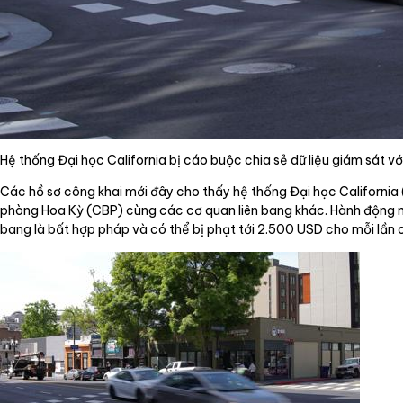
Hệ thống Đại học California bị cáo buộc chia sẻ dữ liệu giám sát vớ
Các hồ sơ công khai mới đây cho thấy hệ thống Đại học California 
phòng Hoa Kỳ (CBP) cùng các cơ quan liên bang khác. Hành động này
bang là bất hợp pháp và có thể bị phạt tới 2.500 USD cho mỗi lần c