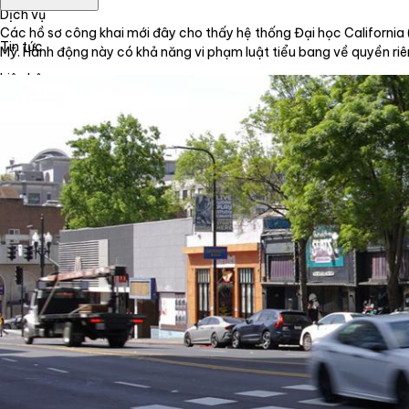
Dịch vụ
Các hồ sơ công khai mới đây cho thấy hệ thống Đại học California 
Tin tức
Mỹ. Hành động này có khả năng vi phạm luật tiểu bang về quyền ri
Liên hệ
Tiếng Việt
English