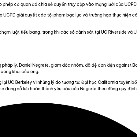
cho phép cơ quan đó chia sẻ quyền truy cập vào mạng lưới của UCPD,
 UCPD giải quyết các tội phạm bạo lực và trường hợp thực hiện cá
hạm luật tiểu bang, trong khi các sở cảnh sát tại UC Riverside và U
g pháp lý. Daniel Negrete, giám đốc nhóm, đã đệ đơn kiện against 
 công khai của ông.
ại UC Berkeley vì những lý do tương tự. Đại học California tuyên b
ết họ đang nỗ lực hoàn thành yêu cầu của Negrete theo đúng quy định