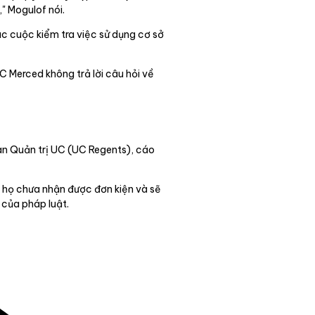
" Mogulof nói.
c cuộc kiểm tra việc sử dụng cơ sở
C Merced không trả lời câu hỏi về
Ban Quản trị UC (UC Regents), cáo
ố họ chưa nhận được đơn kiện và sẽ
 của pháp luật.