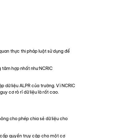
quan thực thi pháp luật sử dụng để
ung tâm hợp nhất như NCRIC
ập dữ liệu ALPR của trường. Vì NCRIC
y cơ rò rỉ dữ liệu là rất cao.
ông cho phép chia sẻ dữ liệu cho
i cấp quyền truy cập cho một cơ