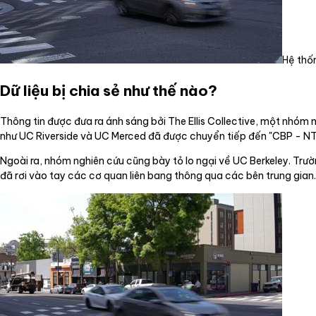
Hệ thố
Dữ liệu bị chia sẻ như thế nào?
Thông tin được đưa ra ánh sáng bởi The Ellis Collective, một nhóm n
như UC Riverside và UC Merced đã được chuyển tiếp đến "CBP - NTC
Ngoài ra, nhóm nghiên cứu cũng bày tỏ lo ngại về UC Berkeley. Trư
đã rơi vào tay các cơ quan liên bang thông qua các bên trung gian.