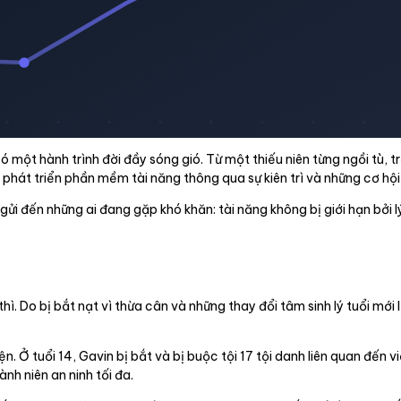
 một hành trình đời đầy sóng gió. Từ một thiếu niên từng ngồi tù, t
phát triển phần mềm tài năng thông qua sự kiên trì và những cơ hội
ửi đến những ai đang gặp khó khăn: tài năng không bị giới hạn bởi l
ì. Do bị bắt nạt vì thừa cân và những thay đổi tâm sinh lý tuổi mới 
n. Ở tuổi 14, Gavin bị bắt và bị buộc tội 17 tội danh liên quan đến 
nh niên an ninh tối đa.