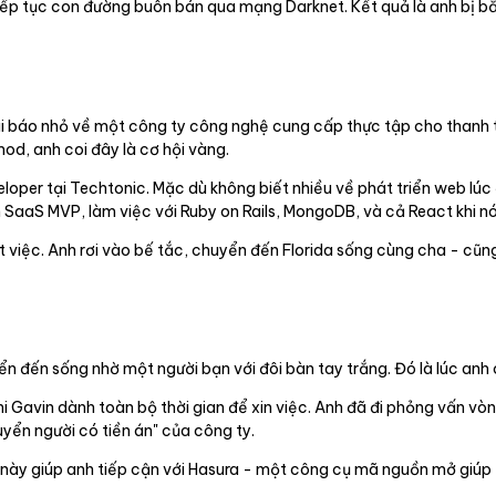
p tục con đường buôn bán qua mạng Darknet. Kết quả là anh bị bắt l
bài báo nhỏ về một công ty công nghệ cung cấp thực tập cho thanh 
od, anh coi đây là cơ hội vàng.
oper tại Techtonic. Mặc dù không biết nhiều về phát triển web lúc 
n SaaS MVP, làm việc với Ruby on Rails, MongoDB, và cả React khi nó
 việc. Anh rơi vào bế tắc, chuyển đến Florida sống cùng cha - cũng
ển đến sống nhờ một người bạn với đôi bàn tay trắng. Đó là lúc anh
hi Gavin dành toàn bộ thời gian để xin việc. Anh đã đi phỏng vấn vò
uyển người có tiền án" của công ty.
 này giúp anh tiếp cận với Hasura - một công cụ mã nguồn mở giúp