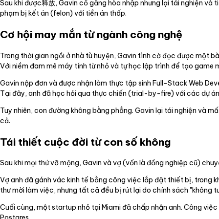
Sau khi được释放, Gavin cố gắng hòa nhập nhưng lại tái nghiện và tiế
phạm bị kết án (felon) với tiền án thấp.
Cơ hội may mắn từ ngành công nghệ
Trong thời gian ngồi ở nhà tù huyện, Gavin tình cờ đọc được một 
Với niềm đam mê máy tính từ nhỏ và tự học lập trình để tạo game m
Gavin nộp đơn và được nhận làm thực tập sinh Full-Stack Web Devel
Tại đây, anh đã học hỏi qua thực chiến (trial-by-fire) với các dự á
Tuy nhiên, con đường không bằng phẳng. Gavin lại tái nghiện và mất
cả.
Tái thiết cuộc đời từ con số không
Sau khi mọi thứ vỡ mộng, Gavin và vợ (vốn là đồng nghiệp cũ) chuy
Vợ anh đã gánh vác kinh tế bằng công việc lắp đặt thiết bị, trong k
thư mời làm việc, nhưng tất cả đều bị rút lại do chính sách "không t
Cuối cùng, một startup nhỏ tại Miami đã chấp nhận anh. Công việc
Postgres.