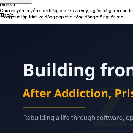
Dịch vụ
Câu chuyện truyền cảm hứng của Gavin Ray, người từng trải qua tuổi
Tin tức
thông qua lập trình và đóng góp cho cộng đồng mã nguồn mở.
Liên hệ
Tiếng Việt
English