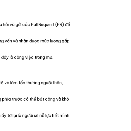
u hỏi và gửi các Pull Request (PR) để
ỏng vấn và nhận được mức lương gấp
i đây là công việc trong mơ.
tệ và làm tổn thương người thân,
g phía trước có thể bất công và khó
iấy tờ lại là người sẽ nỗ lực hết mình