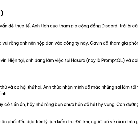
)
 vấn đề thực tế. Anh tích cực tham gia cộng đồng Discord, trả lời câ
a vui rằng anh nên nộp đơn vào công ty này. Gavin đã tham gia ph
vin. Hiện tại, anh đang làm việc tại Hasura (nay là PromptQL) và co
ứ và cơ hội thứ hai. Anh thừa nhận mình đã mắc những sai lầm tồi 
ình.
ay có tiền án, hãy nhớ rằng bạn chưa hẳn đã hết hy vọng. Con đườn
phối đều dựa trên lý lịch kiểm tra. Đôi khi, người có vẻ rủi ro trên g