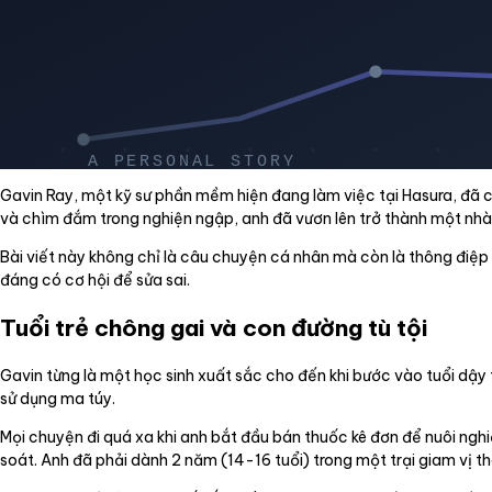
Gavin Ray, một kỹ sư phần mềm hiện đang làm việc tại Hasura, đã có
và chìm đắm trong nghiện ngập, anh đã vươn lên trở thành một nhà 
Bài viết này không chỉ là câu chuyện cá nhân mà còn là thông điệp g
đáng có cơ hội để sửa sai.
Tuổi trẻ chông gai và con đường tù tội
Gavin từng là một học sinh xuất sắc cho đến khi bước vào tuổi dậy th
sử dụng ma túy.
Mọi chuyện đi quá xa khi anh bắt đầu bán thuốc kê đơn để nuôi nghiệ
soát. Anh đã phải dành 2 năm (14-16 tuổi) trong một trại giam vị thà