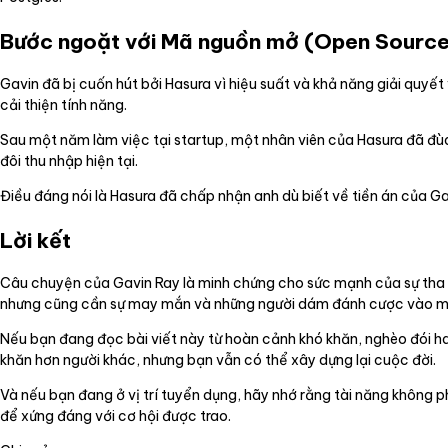
Bước ngoặt với Mã nguồn mở (Open Source
Gavin đã bị cuốn hút bởi Hasura vì hiệu suất và khả năng giải quyết
cải thiện tính năng.
Sau một năm làm việc tại startup, một nhân viên của Hasura đã đù
đôi thu nhập hiện tại.
Điều đáng nói là Hasura đã chấp nhận anh dù biết về tiền án của Ga
Lời kết
Câu chuyện của Gavin Ray là minh chứng cho sức mạnh của sự tha th
nhưng cũng cần sự may mắn và những người dám đánh cược vào m
Nếu bạn đang đọc bài viết này từ hoàn cảnh khó khăn, nghèo đói h
khăn hơn người khác, nhưng bạn vẫn có thể xây dựng lại cuộc đời.
Và nếu bạn đang ở vị trí tuyển dụng, hãy nhớ rằng tài năng không phân 
để xứng đáng với cơ hội được trao.