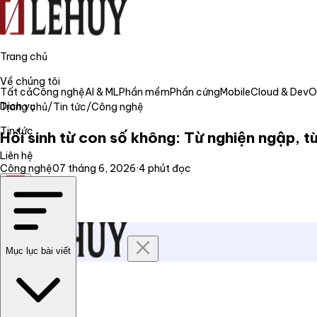
Trang chủ
Về chúng tôi
Tất cả
Công nghệ
AI & ML
Phần mềm
Phần cứng
Mobile
Cloud & Dev
Dịch vụ
Trang chủ
/
Tin tức
/
Công nghệ
Tin tức
Hồi sinh từ con số không: Từ nghiện ngập, 
Liên hệ
Công nghệ
07 tháng 6, 2026
·
4
phút đọc
VI
Mục lục bài viết
Trang chủ
Về chúng tôi