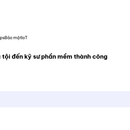
Ops
Bảo mật
IoT
tù tội đến kỹ sư phần mềm thành công