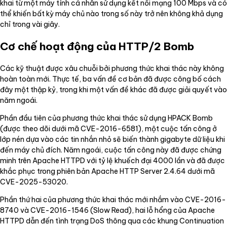
khai từ một máy tính cá nhân sử dụng kết nối mạng 100 Mbps và có
thể khiến bất kỳ máy chủ nào trong số này trở nên không khả dụng
chỉ trong vài giây.
Cơ chế hoạt động của HTTP/2 Bomb
Các kỹ thuật được xâu chuỗi bởi phương thức khai thác này không
hoàn toàn mới. Thực tế, ba vấn đề cơ bản đã được công bố cách
đây một thập kỷ, trong khi một vấn đề khác đã được giải quyết vào
năm ngoái.
Phần đầu tiên của phương thức khai thác sử dụng HPACK Bomb
(được theo dõi dưới mã CVE-2016-6581), một cuộc tấn công ở
lớp nén dựa vào các tin nhắn nhỏ sẽ biến thành gigabyte dữ liệu khi
đến máy chủ đích. Năm ngoái, cuộc tấn công này đã được chứng
minh trên Apache HTTPD với tỷ lệ khuếch đại 4000 lần và đã được
khắc phục trong phiên bản Apache HTTP Server 2.4.64 dưới mã
CVE-2025-53020.
Phần thứ hai của phương thức khai thác mới nhắm vào CVE-2016-
8740 và CVE-2016-1546 (Slow Read), hai lỗ hổng của Apache
HTTPD dẫn đến tình trạng DoS thông qua các khung Continuation