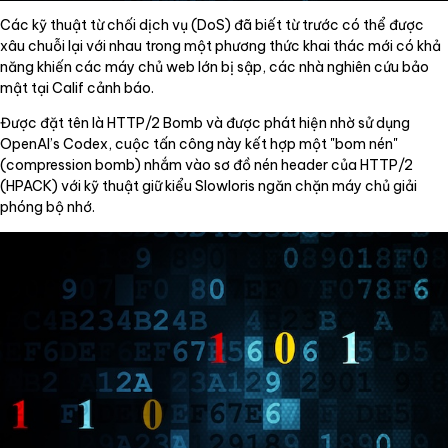
Các kỹ thuật từ chối dịch vụ (DoS) đã biết từ trước có thể được
xâu chuỗi lại với nhau trong một phương thức khai thác mới có khả
năng khiến các máy chủ web lớn bị sập, các nhà nghiên cứu bảo
mật tại Calif cảnh báo.
Được đặt tên là HTTP/2 Bomb và được phát hiện nhờ sử dụng
OpenAI’s Codex, cuộc tấn công này kết hợp một "bom nén"
(compression bomb) nhắm vào sơ đồ nén header của HTTP/2
(HPACK) với kỹ thuật giữ kiểu Slowloris ngăn chặn máy chủ giải
phóng bộ nhớ.