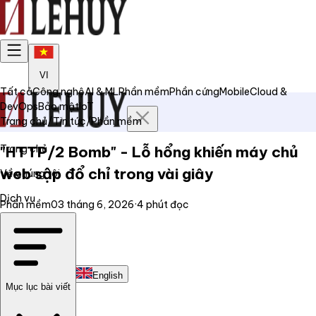
VI
Tất cả
Công nghệ
AI & ML
Phần mềm
Phần cứng
Mobile
Cloud &
DevOps
Bảo mật
IoT
Trang chủ
/
Tin tức
/
Phần mềm
Trang chủ
"HTTP/2 Bomb" - Lỗ hổng khiến máy chủ
web sập đổ chỉ trong vài giây
Về chúng tôi
Dịch vụ
Phần mềm
03 tháng 6, 2026
·
4
phút đọc
Tin tức
Liên hệ
Tiếng Việt
English
Mục lục bài viết