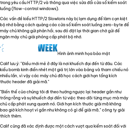
trong yêu cầu HTTP/2 và thông qua việc sửa đổi cửa sổ kiểm soát
luồng (flow-control windows).
Các vấn đề kiểu HTTP/2 Slowloris này bị lạm dụng để làm cạn kiệt
bộ nhớ bằng cách quảng cáo cửa sổ kiểm soát luồng zero-byte để
máy chủ không gửi phản hồi, sau đó đặt lại thời gian chờ gửi để
ngăn máy chủ giải phóng cấp phát bộ nhớ.
Hình ảnh minh họa bảo mật
Calif lưu ý: "Điều mới mẻ ở đây là nơi khuếch đại đến từ đâu. Các
kiểu bomb kinh điển nhét một giá trị lớn vào bảng và tham chiếu nó
nhiều lần, vì vậy các máy chủ đã học cách giới hạn tổng kích
thước header đã giải mã."
"Biến thể của chúng tôi đi theo hướng ngược lại: header gần như
trống rỗng và sự khuếch đại đến từ việc theo dõi từng mục mà máy
chủ cấp phát xung quanh nó. Giới hạn kích thước giải mã không
bao giờ kích hoạt vì gần như không có gì để giải mã," công ty giải
thích thêm.
Calif cũng đã xác định được một cách vượt qua kiểm soát đối với