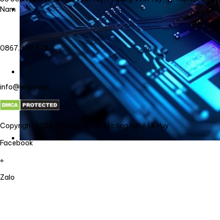
Nam
0867.800.878
info@lehuy.net
Copyright 2026 @ Công ty TNHH công nghệ Lê Huy
Facebook
Zalo