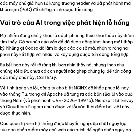
các máy chủ giới hạn số lượng trường header và đã phát hành mã
khái niệm (PoC) để chứng minh cuộc tấn công.
Vai trò của AI trong việc phát hiện lỗ hổng
Một điểm đáng chú ý khác là cách phương thức khai thác này được
tìm thấy. Cả hai nửa của vấn đề đã được công khai trong một thập
kỷ. Những gì Codex đã làm là đọc các cơ sở mã, nhận ra rằng hai
phần này kết hợp với nhau, và xây dựng cuộc tấn công tổng hợp.
Sự kết hợp này rất rõ ràng khi bạn nhìn thấy nó, nhưng theo như
chúng tôi biết, chưa có con người nào ghép chúng lại để tấn công
các máy chủ này, Calif lưu ý.
Về tình trạng vá lỗi, công ty cho biết NGINX đã khắc phục lỗi này
vào tháng Tư, trong khi Apache đã tung ra các bản sửa lỗi vào cuối
tháng Năm (và phát hành CVE-2026-49975). Microsoft IIS, Envoy
và Cloudflare Pingora chưa được vá lỗi vào thời điểm bài viết này
được thực hiện.
Các quản trị viên hệ thống được khuyến nghị cập nhật ngay lập
tức các phần mềm máy chủ web của mình để ngăn chặn nguy cơ