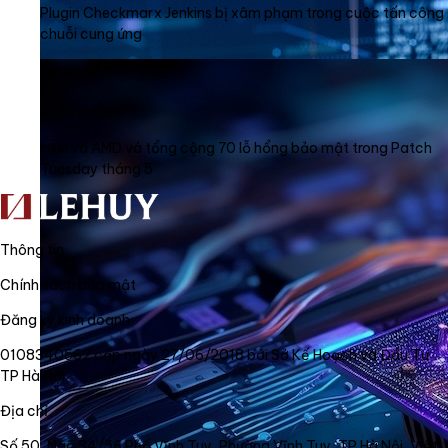
Plugin Checkmarx Jenkins bị xâm phạm trong cuộc tấn công
chuỗi cung ứng
Phần mềm
Intel và AMD vá tổng cộng 70 lỗ hổng bảo mật trong Patch
Tuesday tháng 5
Thông tin
Chính sách bảo mật
Đăng ký kinh doanh
0108340562 cấp ngày 27/06/2018 bởi Sở Kế Hoạch và Đầu Tư
TP Hà Nội
Địa chỉ
Số 50, Ngõ 34/56 Phố Vĩnh Tuy, Phường Vĩnh Tuy, TP Hà Nội, Việt