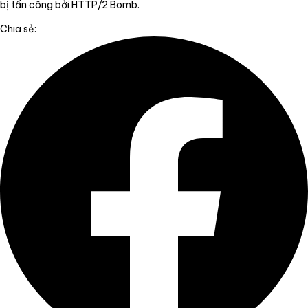
bị tấn công bởi HTTP/2 Bomb.
Chia sẻ: