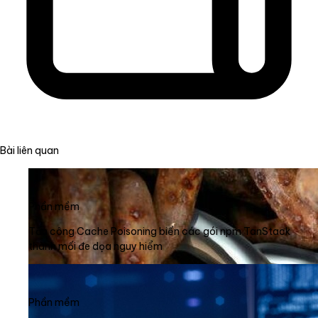
Bài liên quan
Phần mềm
Tấn công Cache Poisoning biến các gói npm TanStack
thành mối đe dọa nguy hiểm
Phần mềm