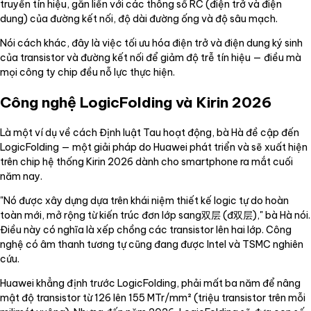
truyền tín hiệu, gắn liền với các thông số RC (điện trở và điện
dung) của đường kết nối, độ dài đường ống và độ sâu mạch.
Nói cách khác, đây là việc tối ưu hóa điện trở và điện dung ký sinh
của transistor và đường kết nối để giảm độ trễ tín hiệu — điều mà
mọi công ty chip đều nỗ lực thực hiện.
Công nghệ LogicFolding và Kirin 2026
Là một ví dụ về cách Định luật Tau hoạt động, bà Hà đề cập đến
LogicFolding — một giải pháp do Huawei phát triển và sẽ xuất hiện
trên chip hệ thống Kirin 2026 dành cho smartphone ra mắt cuối
năm nay.
"Nó được xây dựng dựa trên khái niệm thiết kế logic tự do hoàn
toàn mới, mở rộng từ kiến trúc đơn lớp sang双层 (đ双层)," bà Hà nói.
Điều này có nghĩa là xếp chồng các transistor lên hai lớp. Công
nghệ có âm thanh tương tự cũng đang được Intel và TSMC nghiên
cứu.
Huawei khẳng định trước LogicFolding, phải mất ba năm để nâng
mật độ transistor từ 126 lên 155 MTr/mm² (triệu transistor trên mỗi