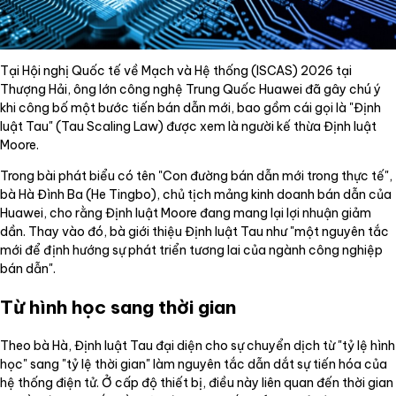
Tại Hội nghị Quốc tế về Mạch và Hệ thống (ISCAS) 2026 tại
Thượng Hải, ông lớn công nghệ Trung Quốc Huawei đã gây chú ý
khi công bố một bước tiến bán dẫn mới, bao gồm cái gọi là "Định
luật Tau" (Tau Scaling Law) được xem là người kế thừa Định luật
Moore.
Trong bài phát biểu có tên "Con đường bán dẫn mới trong thực tế",
bà Hà Đình Ba (He Tingbo), chủ tịch mảng kinh doanh bán dẫn của
Huawei, cho rằng Định luật Moore đang mang lại lợi nhuận giảm
dần. Thay vào đó, bà giới thiệu Định luật Tau như "một nguyên tắc
mới để định hướng sự phát triển tương lai của ngành công nghiệp
bán dẫn".
Từ hình học sang thời gian
Theo bà Hà, Định luật Tau đại diện cho sự chuyển dịch từ "tỷ lệ hình
học" sang "tỷ lệ thời gian" làm nguyên tắc dẫn dắt sự tiến hóa của
hệ thống điện tử. Ở cấp độ thiết bị, điều này liên quan đến thời gian