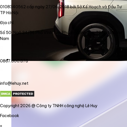
0108340562 cấp ngày 27/06/2018 bởi Sở Kế Hoạch và Đầu Tư
TP Hà Nội
Địa chỉ
Số 50, Ngõ 34/56 Phố Vĩnh Tuy, Phường Vĩnh Tuy, TP Hà Nội, Việt
Nam
0867.800.878
info@lehuy.net
Copyright 2026 @ Công ty TNHH công nghệ Lê Huy
Facebook