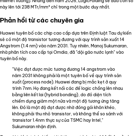
milimét vuông). Nhưng đến năm 2026, LogicFolding sẽ đưa con số
này lên tới 238 MTr/mm² chỉ trong một bước duy nhất.
Phản hồi từ các chuyên gia
Huawei tuyên bố các chip cao cấp dựa trên Định luật Tau dự kiến
sẽ có mật độ transistor tương đương với quy trình sản xuất 14
Angstrom (1.4 nm) vào năm 2031. Tuy nhiên, Manoj Sukumaran,
nhà phân tích cao cấp tại Omdia, đã "dội gáo nước lạnh" vào
tuyên bố này.
"Việc đạt được mức tương đương 14 angstrom vào
năm 2031 không phải là một tuyên bố về quy trình sản
xuất (process node). Huawei đang bị mắc kẹt ở quy
trình 7nm. Họ đang kết nối các đế logic chồng lên nhau
bằng liên kết lai (hybrid bonding), do đó diện tích
chiếm dụng giảm một nửa và mật độ tương ứng tăng
lên. Đó là mật độ đạt được nhờ đóng gói khôn khéo,
không phải thu nhỏ transistor, và không thể so sánh với
transistor 1.4nm thực sự của TSMC hay Intel,"
Sukumaran nhận định.