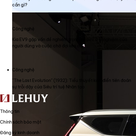
cần gì?
Công nghệ
Kia EV9 gặp vấn đề nghiêm trọng về pin: Trải nghiệm của
người dùng và cuộc chờ đợi kéo dài
Công nghệ
"The Last Evolution" (1932): Tiểu thuyết kinh điển tiên đoán
sự trỗi dậy của Siêu trí tuệ Nhân tạo
Thông tin
Chính sách bảo mật
Đăng ký kinh doanh