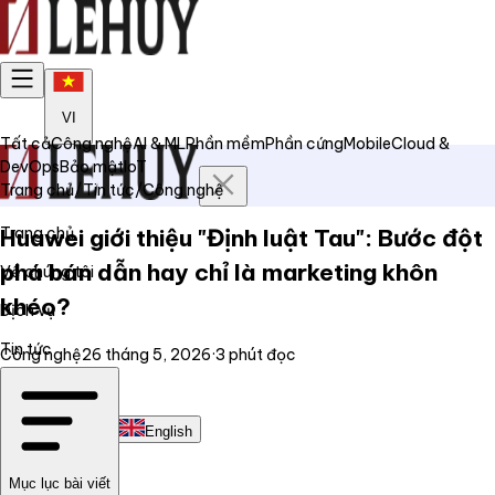
VI
Tất cả
Công nghệ
AI & ML
Phần mềm
Phần cứng
Mobile
Cloud &
DevOps
Bảo mật
IoT
Trang chủ
/
Tin tức
/
Công nghệ
Trang chủ
Huawei giới thiệu "Định luật Tau": Bước đột
phá bán dẫn hay chỉ là marketing khôn
Về chúng tôi
khéo?
Dịch vụ
Tin tức
Công nghệ
26 tháng 5, 2026
·
3
phút đọc
Liên hệ
Tiếng Việt
English
Mục lục bài viết