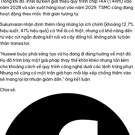
Trong khi đó, Intel dự kiến giới thiệu quy trình chip 14A (1.4nm) vào
năm 2028 và sản xuất hàng loạt vào năm 2029. TSMC cũng đang
hoạt động theo mốc thời gian tương tự.
Sukumaran nhận định thêm rằng những lợi ích chính (khoảng 12,7%
hiệu suất, 41% hiệu quả) có thể là có thật, nhưng có khả năng đến
từ việc rút ngắn đường kết nối và cây đồng hồ, không phải từ bản
thân transistor.
"Huawei buộc phải sáng tạo và họ đang đi đúng hướng về mặt đó.
Họ đã trình bày một giải pháp thay thế khôn khéo nhưng tốn kém
cho khoảng cách về quy trình công nghệ dưới các lệnh trừng phạt.
Nhưng nó cũng có một trần giới hạn: mỗi lớp xếp chồng thêm vào
sẽ mang lại lợi nhuận giảm dần," ông kết luận.
Chia sẻ: