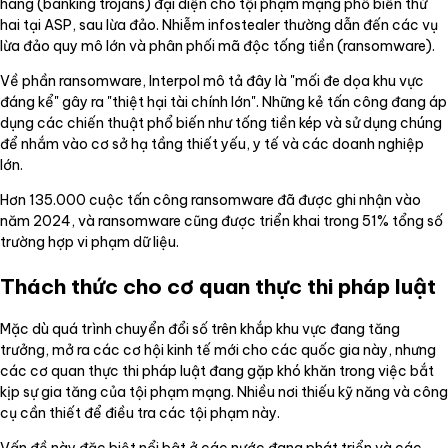
hàng (banking trojans) đại diện cho tội phạm mạng phổ biến thứ
hai tại ASP, sau lừa đảo. Nhiễm infostealer thường dẫn đến các vụ
lừa đảo quy mô lớn và phân phối mã độc tống tiền (ransomware).
Về phần ransomware, Interpol mô tả đây là "mối đe dọa khu vực
đáng kể" gây ra "thiệt hại tài chính lớn". Những kẻ tấn công đang áp
dụng các chiến thuật phổ biến như tống tiền kép và sử dụng chúng
để nhắm vào cơ sở hạ tầng thiết yếu, y tế và các doanh nghiệp
lớn.
Hơn 135.000 cuộc tấn công ransomware đã được ghi nhận vào
năm 2024, và ransomware cũng được triển khai trong 51% tổng số
trường hợp vi phạm dữ liệu.
Thách thức cho cơ quan thực thi pháp luật
Mặc dù quá trình chuyển đổi số trên khắp khu vực đang tăng
trưởng, mở ra các cơ hội kinh tế mới cho các quốc gia này, nhưng
các cơ quan thực thi pháp luật đang gặp khó khăn trong việc bắt
kịp sự gia tăng của tội phạm mạng. Nhiều nơi thiếu kỹ năng và công
cụ cần thiết để điều tra các tội phạm này.