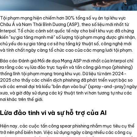
Tội phạm mạng hiện chiếm hơn 30% tổng số vụ án tại khu vực
Châu Á và Nam Thái Bình Dương (ASP), theo số liệu mới nhất từ
Interpol. Tổ chức cảnh sát quốc tế này cho biết khu vực đã chứng
kiến "sự gia tăng mạnh mẽ" số lượng tội phạm mạng được ghi nhận,
chủ yếu do sự gia tăng cơ sở hạ tầng kỹ thuật số, công nghệ mới
và tính chất ngày càng tổ chức cao của các mạng lưới tội phạm.
Báo cáo Đánh giá Mối đe dọa Mạng ASP mới nhất của Interpol chỉ
ra rằng các vụ lừa đảo trực tuyến và tấn công giả mạo (phishing)
thống lĩnh tội phạm mạng trong khu vực. Dữ liệu từ năm 2024-
2025 cho thấy các chiến dịch phishing đã phát triển vượt bậc so
với các email đại trà kiểu "bắn đạn vào bụi" (spray-and-pray) ngày
xưa, và giờ đây sử dụng các kỹ thuật tinh vi hơn tương tự như các
nơi khác trên thế giới.
Lừa đảo tinh vi và sự hỗ trợ của AI
Hiện nay, các cuộc tấn công spear phishing nhắm mục tiêu cụ thể
trở nên phổ biến hơn. Việc sử dụng ngày càng nhiều các công cụ