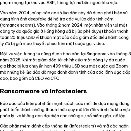
phạm mạng tại khu vực ASP, tương tự như bên ngoài khu vực.
Vào năm 2024, cùng các cơ sở lừa đảo này đã được phát hiện sử
dụng hình ảnh deepfake để hỗ trợ các vụ lừa đảo tình cảm
(romance scams). Vào tháng 2 năm 2024, một nhân viên tại một
công ty đa quốc gia ở Hồng Kông đã bị lừa phê duyệt khoản thanh
toán 25 triệu USD vì khuôn mặt của các giám đốc điều hành công
ty đã bị giả mạo thuyết phục trên một cuộc gọi video.
Một vụ việc tương tự cũng được báo cáo tại Singapore vào tháng 3
năm 2025, khi một giám đốc tài chính của một công ty đa quốc
gia khác bị lừa chuyển hơn 499 triệu USD sau một cuộc gọi Zoom
mà những kẻ lừa đảo đã mạo danh danh tính của các lãnh đạo cấp
cao, bao gồm cả CEO và CFO.
Ransomware và Infostealers
Báo cáo của Interpol nhấn mạnh cách các mối đe dọa mạng đang
phát triển thành những thách thức quy mô lớn đối với nhiều khu vực
pháp lý, và không còn đại diện cho những sự cố hiếm gặp, cô lập.
Các phần mềm đánh cắp thông tin (infostealers) và mã độc ngân