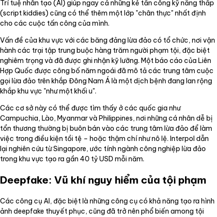
Trí tuệ nhân tạo (AI) giúp ngay cả những kẻ tấn công kỹ năng thấp
(script kiddies) cũng có thể thêm một lớp "chân thực" nhất định
cho các cuộc tấn công của mình.
Vấn đề của khu vực với các băng đảng lừa đảo có tổ chức, nơi vận
hành các trại tập trung buộc hàng trăm người phạm tội, đặc biệt
nghiêm trọng và đã được ghi nhận kỹ lưỡng. Một báo cáo của Liên
Hợp Quốc được công bố năm ngoái đã mô tả các trung tâm cuộc
gọi lừa đảo trên khắp Đông Nam Á là một dịch bệnh đang lan rộng
khắp khu vực "như một khối u".
Các cơ sở này có thể được tìm thấy ở các quốc gia như
Campuchia, Lào, Myanmar và Philippines, nơi những cá nhân dễ bị
tổn thương thường bị buôn bán vào các trung tâm lừa đảo để làm
việc trong điều kiện tồi tệ – hoặc thậm chí như nô lệ. Interpol dẫn
lại nghiên cứu từ Singapore, ước tính ngành công nghiệp lừa đảo
trong khu vực tạo ra gần 40 tỷ USD mỗi năm.
Deepfake: Vũ khí nguy hiểm của tội phạm
Các công cụ AI, đặc biệt là những công cụ có khả năng tạo ra hình
ảnh deepfake thuyết phục, cũng đã trở nên phổ biến among tội