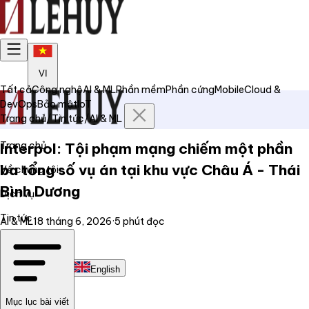
VI
Tất cả
Công nghệ
AI & ML
Phần mềm
Phần cứng
Mobile
Cloud &
DevOps
Bảo mật
IoT
Trang chủ
/
Tin tức
/
AI & ML
Trang chủ
Interpol: Tội phạm mạng chiếm một phần
ba tổng số vụ án tại khu vực Châu Á - Thái
Về chúng tôi
Bình Dương
Dịch vụ
Tin tức
AI & ML
18 tháng 6, 2026
·
5
phút đọc
Liên hệ
Tiếng Việt
English
Mục lục bài viết