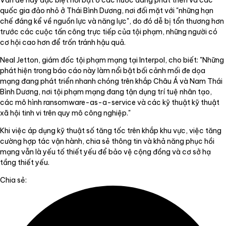
Vấn đề này đặc biệt nổi bật ở các nước đang phát triển và các
quốc gia đảo nhỏ ở Thái Bình Dương, nơi đối mặt với "những hạn
chế đáng kể về nguồn lực và năng lực", do đó dễ bị tổn thương hơn
trước các cuộc tấn công trực tiếp của tội phạm, những người có
cơ hội cao hơn để trốn tránh hậu quả.
Neal Jetton, giám đốc tội phạm mạng tại Interpol, cho biết: "Những
phát hiện trong báo cáo này làm nổi bật bối cảnh mối đe dọa
mạng đang phát triển nhanh chóng trên khắp Châu Á và Nam Thái
Bình Dương, nơi tội phạm mạng đang tận dụng trí tuệ nhân tạo,
các mô hình ransomware-as-a-service và các kỹ thuật kỹ thuật
xã hội tinh vi trên quy mô công nghiệp."
Khi việc áp dụng kỹ thuật số tăng tốc trên khắp khu vực, việc tăng
cường hợp tác vận hành, chia sẻ thông tin và khả năng phục hồi
mạng vẫn là yếu tố thiết yếu để bảo vệ cộng đồng và cơ sở hạ
tầng thiết yếu.
Chia sẻ: