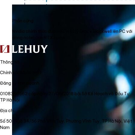
Phần cứng
Nvidia chính thức đưa siêu vi xử lý Grace Blackwell lên PC với
dòng notebook RTX Spark
Thông tin
Chính sách bảo mật
Đăng ký kinh doanh
0108340562 cấp ngày 27/06/2018 bởi Sở Kế Hoạch và Đầu Tư
TP Hà Nội
Địa chỉ
Số 50, Ngõ 34/56 Phố Vĩnh Tuy, Phường Vĩnh Tuy, TP Hà Nội, Việt
Nam