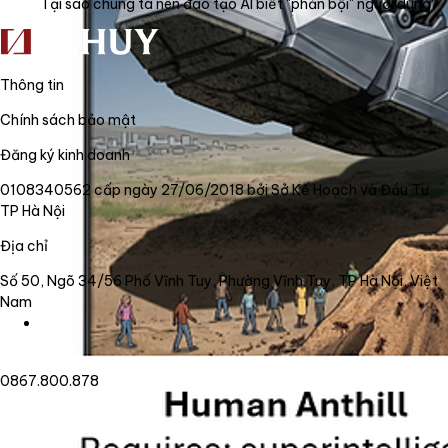
Tại sao chúng ta nên đào tạo AI biết "phản bội" người dùng?
Thông tin
Chính sách bảo mật
Đăng ký kinh doanh
0108340562 cấp ngày 27/06/2018 bởi Sở Kế Hoạch và Đầu Tư
TP Hà Nội
Địa chỉ
Số 50, Ngõ 34/56 Phố Vĩnh Tuy, Phường Vĩnh Tuy, TP Hà Nội, Việt
Nam
0867.800.878