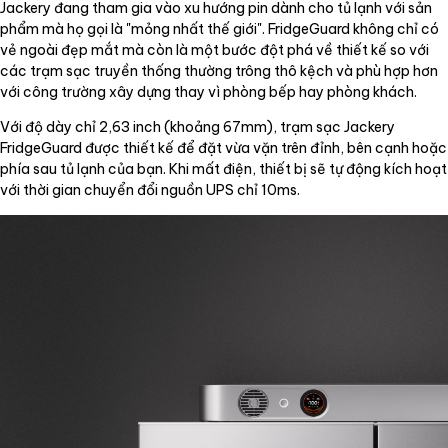
Jackery đang tham gia vào xu hướng pin dành cho tủ lạnh với sản
phẩm mà họ gọi là "mỏng nhất thế giới". FridgeGuard không chỉ có
vẻ ngoài đẹp mắt mà còn là một bước đột phá về thiết kế so với
các trạm sạc truyền thống thường trông thô kệch và phù hợp hơn
với công trường xây dựng thay vì phòng bếp hay phòng khách.
Với độ dày chỉ 2,63 inch (khoảng 67mm), trạm sạc Jackery
FridgeGuard được thiết kế để đặt vừa vặn trên đỉnh, bên cạnh hoặc
phía sau tủ lạnh của bạn. Khi mất điện, thiết bị sẽ tự động kích hoạt
với thời gian chuyển đổi nguồn UPS chỉ 10ms.