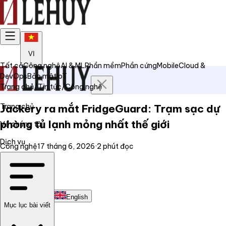
VI
Tất cả
Công nghệ
AI & ML
Phần mềm
Phần cứng
Mobile
Cloud &
DevOps
Bảo mật
IoT
Trang chủ
/
Tin tức
/
Công nghệ
Trang chủ
Jackery ra mắt FridgeGuard: Trạm sạc dự
phòng tủ lạnh mỏng nhất thế giới
Về chúng tôi
Dịch vụ
Công nghệ
17 tháng 6, 2026
·
2
phút đọc
Tin tức
Liên hệ
Tiếng Việt
English
Mục lục bài viết