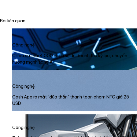
Bài liên quan
Công nghệ
Cisco sa thải 4.000 nhân sự dù doanh thu kỷ lục, chuyển
hướng mạnh sang AI
Công nghệ
Cash App ra mắt "đũa thần" thanh toán chạm NFC giá 25
USD
Công nghệ