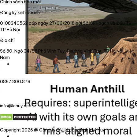
Chính sách bảo mật
Đăng ký kinh doanh
0108340562 cấp ngày 27/06/2018 bởi Sở Kế Hoạch và Đầu Tư
TP Hà Nội
Địa chỉ
Số 50, Ngõ 34/56 Phố Vĩnh Tuy, Phường Vĩnh Tuy, TP Hà Nội, Việt
Nam
0867.800.878
info@lehuy.net
Copyright 2026 @ Công ty TNHH công nghệ Lê Huy