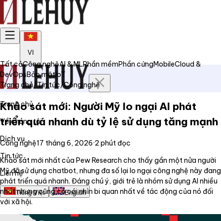
VI
Tất cả
Công nghệ
AI & ML
Phần mềm
Phần cứng
Mobile
Cloud &
DevOps
Bảo mật
IoT
Trang chủ
/
Tin tức
/
Công nghệ
Trang chủ
Khảo sát mới: Người Mỹ lo ngại AI phát
triển quá nhanh dù tỷ lệ sử dụng tăng mạnh
Về chúng tôi
Dịch vụ
Công nghệ
17 tháng 6, 2026
·
2
phút đọc
Tin tức
Khảo sát mới nhất của Pew Research cho thấy gần một nửa người
Mỹ đã sử dụng chatbot, nhưng đa số lại lo ngại công nghệ này đang
Liên hệ
phát triển quá nhanh. Đáng chú ý, giới trẻ là nhóm sử dụng AI nhiều
nhất nhưng cũng có cái nhìn bi quan nhất về tác động của nó đối
Tiếng Việt
English
với xã hội.