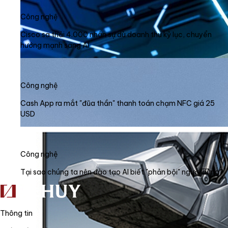
Công nghệ
Cisco sa thải 4.000 nhân sự dù doanh thu kỷ lục, chuyển
hướng mạnh sang AI
Công nghệ
Cash App ra mắt "đũa thần" thanh toán chạm NFC giá 25
USD
Công nghệ
Tại sao chúng ta nên đào tạo AI biết "phản bội" người dùng?
Thông tin