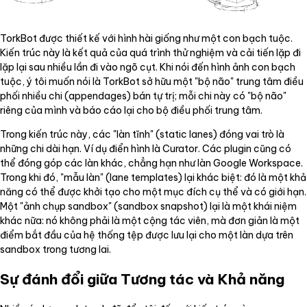
TorkBot được thiết kế với hình hài giống như một con bạch tuộc.
Kiến trúc này là kết quả của quá trình thử nghiệm và cải tiến lặp đi
lặp lại sau nhiều lần đi vào ngõ cụt. Khi nói đến hình ảnh con bạch
tuộc, ý tôi muốn nói là TorkBot sở hữu một "bộ não" trung tâm điều
phối nhiều chi (appendages) bán tự trị; mỗi chi này có "bộ não"
riêng của mình và báo cáo lại cho bộ điều phối trung tâm.
Trong kiến trúc này, các "làn tĩnh" (static lanes) đóng vai trò là
những chi dài hạn. Ví dụ điển hình là Curator. Các plugin cũng có
thể đóng góp các làn khác, chẳng hạn như làn Google Workspace.
Trong khi đó, "mẫu làn" (lane templates) lại khác biệt: đó là một khả
năng có thể được khởi tạo cho một mục đích cụ thể và có giới hạn.
Một "ảnh chụp sandbox" (sandbox snapshot) lại là một khái niệm
khác nữa: nó không phải là một cộng tác viên, mà đơn giản là một
điểm bắt đầu của hệ thống tệp được lưu lại cho một làn dựa trên
sandbox trong tương lai.
Sự đánh đổi giữa Tương tác và Khả năng