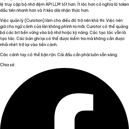
lệ truy cập bộ nhớ đệm API LLM tốt hơn. Ít rác hơn có nghĩa là token
đầu tiên nhanh hơn và ít kéo dài nhận thức hơn.
Việc quản lý (Curation) làm cho điều đó trở nên khả thi. Việc nén
giữ cho ngữ cảnh của làn không phình ra mãi. Curator có thể quảng
bá các bit bền vững vào bộ nhớ hoặc kỹ năng. Các tạo tác vẫn là
tạo tác. Các bản ghi lại có thể được kiểm tra mà không cần được
nhồi nhét trở lại vào tiền cảnh.
Các cánh tay có thể bận rộn. Cái đầu cần phải luôn sẵn sàng.
Chia sẻ: