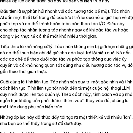
Nhiều áp lực cạnh tranh đã đẩy tôi đến với kiến trúc này.
Đầu tiên là sự phản hồi nhanh với các tương tác bề mặt. Tác nhân
AI cần một thiết kế trong đó các lượt trả lời của nó bị giới hạn về độ
phức tạp và có thể tránh hoàn toàn các thao tác I/O. Điều này
cho phép tác nhân tương tác nhanh ngay cả khi các tác vụ hoặc
công việc thực tế có thể mất khá nhiều thời gian.
Tiếp theo là khả năng xử lý. Tác nhân không nên bị giới hạn những gì
nó có thể thực hiện chỉ để giữ cho các lượt trả lời hiệu quả. Nó cần
các cơ chế để theo đuổi các tác vụ phức tạp thông qua việc ủy
quyền và có khả năng quan sát cũng như điều hướng các tác vụ đó
gần theo thời gian thực.
Cuối cùng là tính liên tục. Tác nhân nên duy trì một góc nhìn và tính
cách liên tục. Tính liên tục tốt nhất đến từ một cuộc hội thoại LLM
duy nhất được liên tục quản lý. Theo cách này, tính cách và bộ nhớ
ngắn hạn không cần phải được "thêm vào"; thay vào đó, chúng là
một tác dụng phụ của kiến trúc.
Những áp lực này đã thúc đẩy tôi tạo ra một thiết kế với nhiều "làn",
như bạn có thể thấy trong sơ đồ dưới đây.