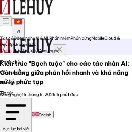
VI
Tất cả
Công nghệ
AI & ML
Phần mềm
Phần cứng
Mobile
Cloud &
DevOps
Bảo mật
IoT
Trang chủ
/
Tin tức
/
Công nghệ
Trang chủ
Kiến trúc "Bạch tuộc" cho các tác nhân AI:
Cân bằng giữa phản hồi nhanh và khả năng
Về chúng tôi
xử lý phức tạp
Dịch vụ
Tin tức
Công nghệ
16 tháng 6, 2026
·
6
phút đọc
Liên hệ
Tiếng Việt
English
Mục lục bài viết