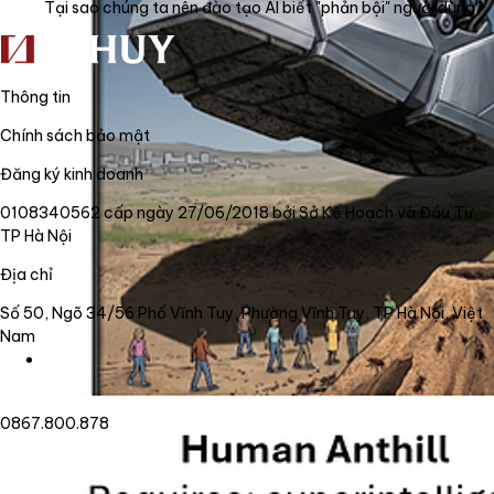
Tại sao chúng ta nên đào tạo AI biết "phản bội" người dùng?
Thông tin
Chính sách bảo mật
Đăng ký kinh doanh
0108340562 cấp ngày 27/06/2018 bởi Sở Kế Hoạch và Đầu Tư
TP Hà Nội
Địa chỉ
Số 50, Ngõ 34/56 Phố Vĩnh Tuy, Phường Vĩnh Tuy, TP Hà Nội, Việt
Nam
0867.800.878