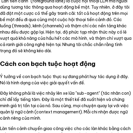
"Làn tiền cảnh" (foreground lane) là cuộc hội thoại LLM mà người
dùng tương tác thông qua hoạt động bề mặt. Tuy nhiên, ở đây tôi
đã đặt một cược có thể gây tranh cãi: tất cả hoạt động trên mọi
bề mặt đều đi qua cùng một cuộc hội thoại tiền cảnh đó. Các
luồng (threads), kênh (channels) và thậm chí các nền tảng khác
nhau đều được gộp lại. Hiện tại, độ phức tạp nhận thức này có lẽ
vượt quá khả năng của hầu hết các mô hình, và thậm chí vượt qua
cả ranh giới công nghệ hiện tại. Nhưng tôi chắc chắn rằng tình
trạng đó sẽ không kéo dài.
Cách con bạch tuộc hoạt động
Ý tưởng về con bạch tuộc thực sự đang phát huy tác dụng ở đây.
Nó là hình dạng của việc giải quyết vấn đề.
Đây không phải là việc nhảy lên xe lửa "sub-agent" (tác nhân con)
chỉ để lấy tiếng tăm. Đây là một thiết kế đã xuất hiện và chứng
minh giá trị tồn tại của nó. Sau cùng, mọi chuyện quay lại với việc
quản lý ngữ cảnh (context management). Mỗi chi nhận được ngữ
cảnh riêng của mình.
Làn tiền cảnh chuyển giao công việc cho các làn khác bằng cách