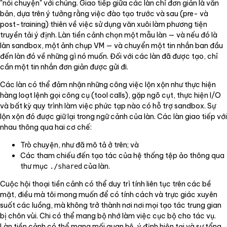
"nói chuyện" với chúng. Giao tiếp giữa các làn chỉ đơn giản là văn
bản, dựa trên ý tưởng rằng việc đào tạo trước và sau (pre- và
post-training) thiên về việc sử dụng văn xuôi làm phương tiện
truyền tải ý định. Làn tiền cảnh chọn một mẫu làn — và nếu đó là
làn sandbox, một ảnh chụp VM — và chuyển một tin nhắn ban đầu
đến làn đó về những gì nó muốn. Đối với các làn đã được tạo, chỉ
cần một tin nhắn đơn giản được gửi đi.
Các làn có thể đảm nhận những công việc lộn xộn như thực hiện
hàng loạt lệnh gọi công cụ (tool calls), gặp ngõ cụt, thực hiện I/O
và bất kỳ quy trình làm việc phức tạp nào có hỗ trợ sandbox. Sự
lộn xộn đó được giữ lại trong ngữ cảnh của làn. Các làn giao tiếp với
nhau thông qua hai cơ chế:
Trò chuyện, như đã mô tả ở trên; và
Các tham chiếu đến tạo tác của hệ thống tệp ảo thông qua
thư mục
của làn.
./shared
Cuộc hội thoại tiền cảnh có thể duy trì tính liên tục trên các bề
mặt, điều mà tôi mong muốn để có tính cách và trực giác xuyên
suốt các luồng, mà không trở thành nơi nơi mọi tạo tác trung gian
bị chôn vùi. Chi có thể mang bộ nhớ làm việc cục bộ cho tác vụ.
Làn tiền cảnh có thể mang mối quan hệ, ý định hiện tại và sự tổng