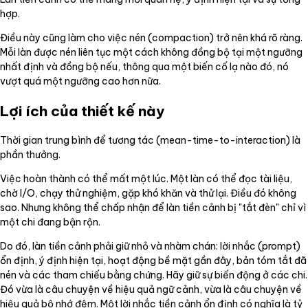
hợp.
Điều này cũng làm cho việc nén (compaction) trở nên khá rõ ràng.
Mỗi làn được nén liên tục một cách không đồng bộ tại một ngưỡng
nhất định và đồng bộ nếu, thông qua một biến cố lạ nào đó, nó
vượt quá một ngưỡng cao hơn nữa.
Lợi ích của thiết kế này
Thời gian trung bình để tương tác (mean-time-to-interaction) là
phần thưởng.
Việc hoàn thành có thể mất một lúc. Một làn có thể đọc tài liệu,
chờ I/O, chạy thử nghiệm, gặp khó khăn và thử lại. Điều đó không
sao. Nhưng không thể chấp nhận để làn tiền cảnh bị "tắt đèn" chỉ vì
một chi đang bận rộn.
Do đó, làn tiền cảnh phải giữ nhỏ và nhàm chán: lời nhắc (prompt)
ổn định, ý định hiện tại, hoạt động bề mặt gần đây, bản tóm tắt đã
nén và các tham chiếu bằng chứng. Hãy giữ sự biến động ở các chi.
Đó vừa là câu chuyện về hiệu quả ngữ cảnh, vừa là câu chuyện về
hiệu quả bộ nhớ đệm. Một lời nhắc tiền cảnh ổn định có nghĩa là tỷ