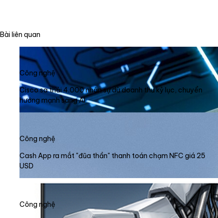
Bài liên quan
Công nghệ
Cisco sa thải 4.000 nhân sự dù doanh thu kỷ lục, chuyển
hướng mạnh sang AI
Công nghệ
Cash App ra mắt "đũa thần" thanh toán chạm NFC giá 25
USD
Công nghệ