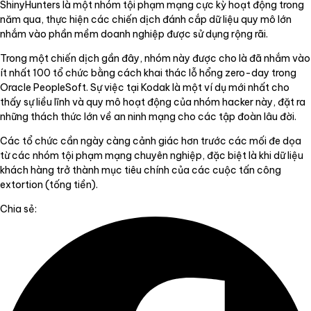
ShinyHunters là một nhóm tội phạm mạng cực kỳ hoạt động trong
năm qua, thực hiện các chiến dịch đánh cắp dữ liệu quy mô lớn
nhắm vào phần mềm doanh nghiệp được sử dụng rộng rãi.
Trong một chiến dịch gần đây, nhóm này được cho là đã nhắm vào
ít nhất 100 tổ chức bằng cách khai thác lỗ hổng zero-day trong
Oracle PeopleSoft. Sự việc tại Kodak là một ví dụ mới nhất cho
thấy sự liều lĩnh và quy mô hoạt động của nhóm hacker này, đặt ra
những thách thức lớn về an ninh mạng cho các tập đoàn lâu đời.
Các tổ chức cần ngày càng cảnh giác hơn trước các mối đe dọa
từ các nhóm tội phạm mạng chuyên nghiệp, đặc biệt là khi dữ liệu
khách hàng trở thành mục tiêu chính của các cuộc tấn công
extortion (tống tiền).
Chia sẻ: