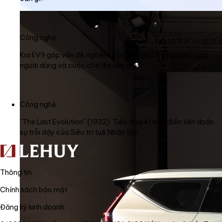
Công nghệ
Kia EV9 gặp vấn đề nghiêm trọng về pin: Trải nghiệm của
người dùng và cuộc chờ đợi kéo dài
Công nghệ
"The Last Evolution" (1932): Tiểu thuyết kinh điển tiên đoán
sự trỗi dậy của Siêu trí tuệ Nhân tạo
Thông tin
Chính sách bảo mật
Đăng ký kinh doanh