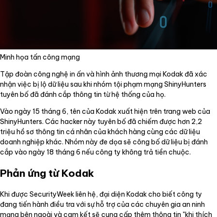
Minh họa tấn công mạng
Tập đoàn công nghệ in ấn và hình ảnh thương mại Kodak đã xác
nhận việc bị lộ dữ liệu sau khi nhóm tội phạm mạng ShinyHunters
tuyên bố đã đánh cắp thông tin từ hệ thống của họ.
Vào ngày 15 tháng 6, tên của Kodak xuất hiện trên trang web của
ShinyHunters. Các hacker này tuyên bố đã chiếm được hơn 2,2
triệu hồ sơ thông tin cá nhân của khách hàng cùng các dữ liệu
doanh nghiệp khác. Nhóm này đe dọa sẽ công bố dữ liệu bị đánh
cắp vào ngày 18 tháng 6 nếu công ty không trả tiền chuộc.
Phản ứng từ Kodak
Khi được SecurityWeek liên hệ, đại diện Kodak cho biết công ty
đang tiến hành điều tra với sự hỗ trợ của các chuyên gia an ninh
mạng bên ngoài và cam kết sẽ cung cấp thêm thông tin "khi thích