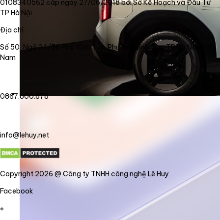
0108340562 cấp ngày 27/06/2018 bởi Sở Kế Hoạch và Đầu Tư
TP Hà Nội
Địa chỉ
Số 50, Ngõ 34/56 Phố Vĩnh Tuy, Phường Vĩnh Tuy, TP Hà Nội, Việt
Nam
0867.800.878
info@lehuy.net
Copyright 2026 @ Công ty TNHH công nghệ Lê Huy
Facebook