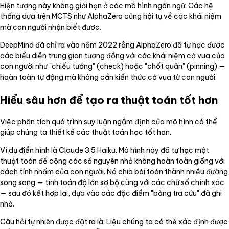
Hiện tượng này không giới hạn ở các mô hình ngôn ngữ. Các hệ
thống dựa trên MCTS như AlphaZero cũng hội tụ về các khái niệm
mà con người nhận biết được.
DeepMind đã chỉ ra vào năm 2022 rằng AlphaZero đã tự học được
các biểu diễn trung gian tương đồng với các khái niệm cờ vua của
con người như "chiếu tướng" (check) hoặc "chốt quân" (pinning) —
hoàn toàn tự động mà không cần kiến thức cờ vua từ con người.
Hiểu sâu hơn để tạo ra thuật toán tốt hơn
Việc phân tích quá trình suy luận ngầm định của mô hình có thể
giúp chúng ta thiết kế các thuật toán học tốt hơn.
Ví dụ điển hình là Claude 3.5 Haiku. Mô hình này đã tự học một
thuật toán để cộng các số nguyên nhỏ không hoàn toàn giống với
cách tính nhẩm của con người. Nó chia bài toán thành nhiều đường
song song — tính toán độ lớn sơ bộ cùng với các chữ số chính xác
— sau đó kết hợp lại, dựa vào các đặc điểm "bảng tra cứu" đã ghi
nhớ.
Câu hỏi tự nhiên được đặt ra là: Liệu chúng ta có thể xác định được