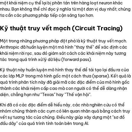
một khái niệm cụ thể lại bị phân tán trên hàng loạt neuron khác
nhau. Bạn không thể chỉ đọc ý nghĩa từ một đơn vị duy nhất; chúng
ta cần các phương pháp tiếp cận sáng tạo hơn.
Kỹ thuật truy vết mạch (Circuit Tracing)
Một trong những phương pháp đột phá là kỹ thuật truy vết mạch.
Anthropic đã huấn luyện một mô hình "thay thế" để xác định các
khái niệm rời rạc, sau đó giám sát cách các khái niệm này tương
tác trong quá trình xử lý dữ liệu (forward pass).
Kỹ thuật này huấn luyện mô hình thay thế để tái tạo lại đầu ra của
các lớp MLP trong mô hình gốc một cách thưa (sparse). Kết quả là
quá trình phân tích này đã giải mã các đặc điểm của mô hình gốc
thành các khái niệm cấp cao mà con người có thể dễ dàng nhận
diện, chẳng hạn như "Texas" hay "Thế vận hội".
Khi đã có các đặc điểm dễ hiểu này, các nhà nghiên cứu có thể
nhóm chúng thành các cụm có liên quan nhân quả bằng cách truy
vết sự tương tác của chúng. Điều này giúp xây dựng một "sơ đồ
đấu dây" của quá trình tính toán bên trong AI.