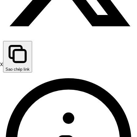
X
Sao chép link