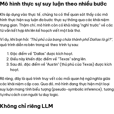
Mô hình thực sự suy luận theo nhiều bước
Khi áp dụng vào thực tế, chúng ta có thể quan sát thấy các mô
hình thực hiện suy luận đa bước thực sự thông qua các khái niệm
trung gian. Thậm chí, mô hình còn có khả năng "nghĩ trước" về các
từ vần kết hợp khi lên kế hoạch viết một bài thơ.
Ví dụ, khi bạn hỏi:
"Thủ phủ của bang chứa thành phố Dallas là gì?"
,
quá trình diễn ra bên trong sẽ theo trình tự sau:
Đặc điểm về "Dallas" được kích hoạt.
Điều này khiến đặc điểm về "Texas" sáng lên.
Sau đó, đặc điểm về "Austin" (thủ phủ của Texas) được kích
hoạt.
Rõ ràng, đây là quá trình truy vết các mối quan hệ ngữ nghĩa giữa
các khái niệm cấp cao. Qua đó, mô hình đang thực hiện một loại
suy luận mang tính biểu tượng (pseudo-symbolic inference), tương
tự như cách con người tư duy logic.
Không chỉ riêng LLM