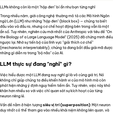
LLMs không còn là một "hộp đen" bí ẩn như bạn từng nghĩ
Trong nhiều năm, giới công nghệ thường mô tả các Mô hình Ngôn
ngữ Lớn (LLM) như những "hộp đen" (black box) — chúng ta biết
đầu vào và đầu ra, nhưng cơ chế hoạt động bên trong vẫn là một
ẩn số. Tuy nhiên, nghiên cứu mới nhất của Anthropic với tiêu đề "On
the Biology of a Large Language Model" (2025) đã chứng minh điều
ngược lại. Nhờ sự tiến bộ của lĩnh vực "giải thích cơ chế"
(mechanistic interpretability), chúng ta đang bắt đầu giải mã được
những gì diễn ra trong "bộ não" của AI.
LLM thực sự đang "nghĩ" gì?
Việc hiểu được một LLM đang suy nghĩ gì là vô cùng giá trị. Nó
không chỉ giúp chúng ta điều khiển hành vi của mô hình mà còn
phát hiện những ý định nguy hiểm tiềm ẩn. Tuy nhiên, việc này khó
khăn hơn nhiều so với việc chỉ quan sát sự kích hoạt của từng
neuron riêng lẻ.
Vấn đề nằm ở hiện tượng
siêu vị trí (superposition)
: Một neuron
duy nhất có thể tham gia vào nhiều khái niệm không liên quan, và