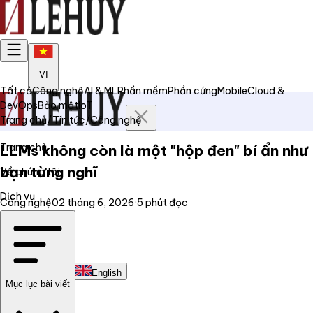
VI
Tất cả
Công nghệ
AI & ML
Phần mềm
Phần cứng
Mobile
Cloud &
DevOps
Bảo mật
IoT
Trang chủ
/
Tin tức
/
Công nghệ
Trang chủ
LLMs không còn là một "hộp đen" bí ẩn như
bạn từng nghĩ
Về chúng tôi
Dịch vụ
Công nghệ
02 tháng 6, 2026
·
5
phút đọc
Tin tức
Liên hệ
Tiếng Việt
English
Mục lục bài viết