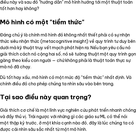
điều này và sau đó "hướng dẫn" mô hình hướng tới một thuật toán
tốt hơn hay không?
Mô hình có một "tiềm thức"
Đáng chú ý là chính mô hình đó không nhất thiết phải có sự nhận
thức siêu nhận thức (metacognitive insight) về quy trình tư duy bên
dưới mà kỹ thuật truy vết mạch phát hiện ra. Nếu bạn yêu cầu nó
giải thích cách nó cộng hai số, nó sẽ tường thuật một quy trình gọn
gàng theo kiểu con người — chứ không phải là thuật toán thực sự
mà nó đã chạy.
Dù tốt hay xấu, mô hình có một mức độ "tiềm thức" nhất định. Và
chính điều đó cho phép chúng ta nhìn sâu vào bên trong.
Tại sao điều này quan trọng?
Giải thích cơ chế là một lĩnh vực nghiên cứu phát triển nhanh chóng
và đầy thú vị. Trái ngược với những gì các giáo sư ML có thể nói
một thập kỷ trước, ở một khía cạnh nào đó, đây là lúc chúng ta có
được cái nhìn sâu sắc nhất từ một mô hình.