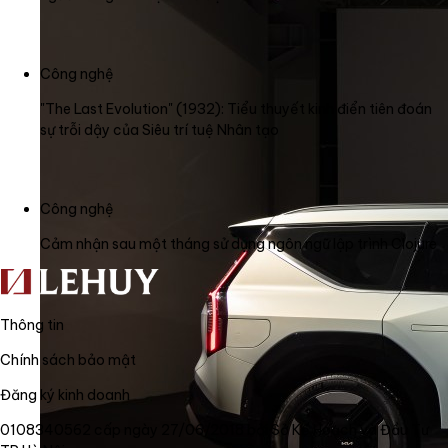
Công nghệ
"The Last Evolution" (1932): Tiểu thuyết kinh điển tiên đoán
sự trỗi dậy của Siêu trí tuệ Nhân tạo
Công nghệ
Cảm nhận sau một tháng sử dụng ngôn ngữ lập trình Clojure
Thông tin
Chính sách bảo mật
Đăng ký kinh doanh
0108340562 cấp ngày 27/06/2018 bởi Sở Kế Hoạch và Đầu Tư