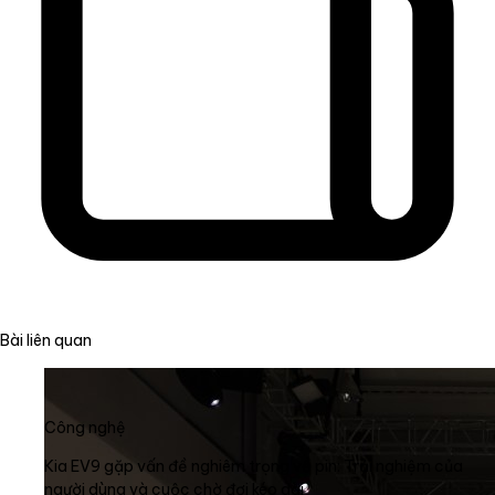
Bài liên quan
Công nghệ
Kia EV9 gặp vấn đề nghiêm trọng về pin: Trải nghiệm của
người dùng và cuộc chờ đợi kéo dài