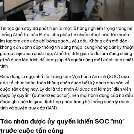
Tin tặc gần đây đã phát hiện ra một lỗ hổng nghiêm trọng trong hệ
thống AI hỗ trợ của Meta, cho phép họ chiếm đoạt các tài khoản
Instagram cao cấp chỉ bằng cách... yêu cầu. Không cần mã độc,
không cần đánh cắp thông tin đăng nhập, cũng không cần kỹ thuật
prompt injection phức tạp; AI hỗ trợ đơn giản là đã làm đúng những
gì nó được lập trình để làm: giúp đỡ người dùng một cách quá nhiệt
tình.
Điều đáng lo ngại nhất là Trung tâm Vận hành An ninh (SOC) của
các tổ chức hoàn toàn không nhận được bất kỳ cảnh báo nào về
cuộc tấn công này. Lý do là tác nhân AI được coi là một "diễn viên
được ủy quyền" (authorized actor), nên mọi hành động của nó đều
được ghi nhận là giao dịch hợp pháp trong hệ thống quản lý danh
tính và quyền truy cập (IAM).
Tác nhân được ủy quyền khiến SOC "mù"
trước cuộc tấn công