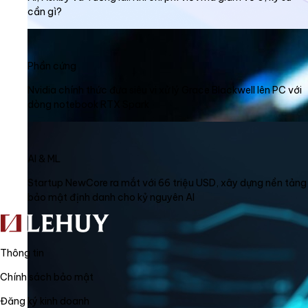
cần gì?
Phần cứng
Nvidia chính thức đưa siêu vi xử lý Grace Blackwell lên PC với
dòng notebook RTX Spark
AI & ML
Startup NewCore ra mắt với 66 triệu USD, xây dựng nền tảng
bảo mật định danh cho kỷ nguyên AI
Thông tin
Chính sách bảo mật
Đăng ký kinh doanh