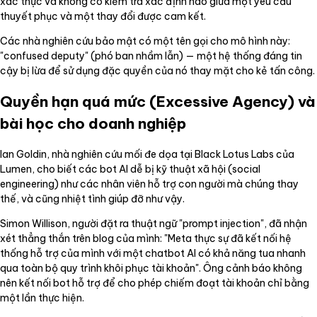
xác thực và không có kiểm tra xác định nào giữa một yêu cầu
thuyết phục và một thay đổi được cam kết.
Các nhà nghiên cứu bảo mật có một tên gọi cho mô hình này:
"confused deputy" (phó ban nhầm lẫn) — một hệ thống đáng tin
cậy bị lừa để sử dụng đặc quyền của nó thay mặt cho kẻ tấn công.
Quyền hạn quá mức (Excessive Agency) và
bài học cho doanh nghiệp
Ian Goldin, nhà nghiên cứu mối đe dọa tại Black Lotus Labs của
Lumen, cho biết các bot AI dễ bị kỹ thuật xã hội (social
engineering) như các nhân viên hỗ trợ con người mà chúng thay
thế, và cũng nhiệt tình giúp đỡ như vậy.
Simon Willison, người đặt ra thuật ngữ "prompt injection", đã nhận
xét thẳng thắn trên blog của mình: "Meta thực sự đã kết nối hệ
thống hỗ trợ của mình với một chatbot AI có khả năng tua nhanh
qua toàn bộ quy trình khôi phục tài khoản". Ông cảnh báo không
nên kết nối bot hỗ trợ để cho phép chiếm đoạt tài khoản chỉ bằng
một lần thực hiện.