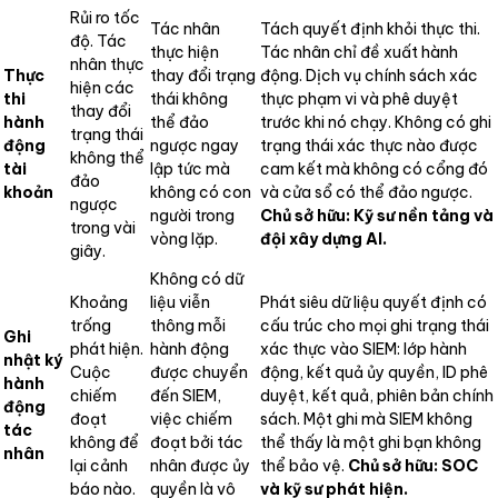
Rủi ro tốc
Tác nhân
Tách quyết định khỏi thực thi.
độ. Tác
thực hiện
Tác nhân chỉ đề xuất hành
nhân thực
Thực
thay đổi trạng
động. Dịch vụ chính sách xác
hiện các
thi
thái không
thực phạm vi và phê duyệt
thay đổi
hành
thể đảo
trước khi nó chạy. Không có ghi
trạng thái
động
ngược ngay
trạng thái xác thực nào được
không thể
tài
lập tức mà
cam kết mà không có cổng đó
đảo
khoản
không có con
và cửa sổ có thể đảo ngược.
ngược
người trong
Chủ sở hữu: Kỹ sư nền tảng và
trong vài
vòng lặp.
đội xây dựng AI.
giây.
Không có dữ
Khoảng
liệu viễn
Phát siêu dữ liệu quyết định có
trống
thông mỗi
cấu trúc cho mọi ghi trạng thái
Ghi
phát hiện.
hành động
xác thực vào SIEM: lớp hành
nhật ký
Cuộc
được chuyển
động, kết quả ủy quyền, ID phê
hành
chiếm
đến SIEM,
duyệt, kết quả, phiên bản chính
động
đoạt
việc chiếm
sách. Một ghi mà SIEM không
tác
không để
đoạt bởi tác
thể thấy là một ghi bạn không
nhân
lại cảnh
nhân được ủy
thể bảo vệ.
Chủ sở hữu: SOC
báo nào.
quyền là vô
và kỹ sư phát hiện.