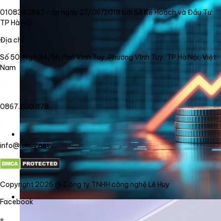
0108340562 cấp ngày 27/06/2018 bởi Sở Kế Hoạch và Đầu Tư
TP Hà Nội
Địa chỉ
Số 50, Ngõ 34/56 Phố Vĩnh Tuy, Phường Vĩnh Tuy, TP Hà Nội, Việt
Nam
0867.800.878
info@lehuy.net
Copyright 2026 @ Công ty TNHH công nghệ Lê Huy
Facebook