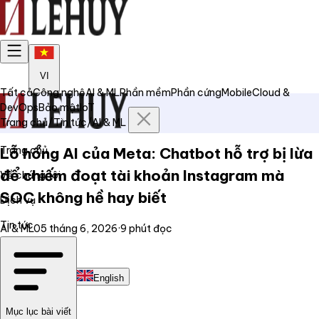
VI
Tất cả
Công nghệ
AI & ML
Phần mềm
Phần cứng
Mobile
Cloud &
DevOps
Bảo mật
IoT
Trang chủ
/
Tin tức
/
AI & ML
Trang chủ
Lỗ hổng AI của Meta: Chatbot hỗ trợ bị lừa
để chiếm đoạt tài khoản Instagram mà
Về chúng tôi
SOC không hề hay biết
Dịch vụ
Tin tức
AI & ML
05 tháng 6, 2026
·
9
phút đọc
Liên hệ
Tiếng Việt
English
Mục lục bài viết