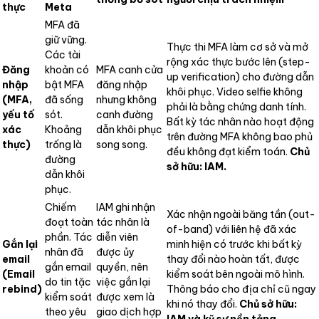
thực
Meta
MFA đã
giữ vững.
Thực thi MFA làm cơ sở và mở
Các tài
rộng xác thực bước lên (step-
Đăng
khoản có
MFA canh cửa
up verification) cho đường dẫn
nhập
bật MFA
đăng nhập
khôi phục. Video selfie không
(MFA,
đã sống
nhưng không
phải là bằng chứng danh tính.
yếu tố
sót.
canh đường
Bất kỳ tác nhân nào hoạt động
xác
Khoảng
dẫn khôi phục
trên đường MFA không bao phủ
thực)
trống là
song song.
đều không đạt kiểm toán.
Chủ
đường
sở hữu: IAM.
dẫn khôi
phục.
Chiếm
IAM ghi nhận
Xác nhận ngoài băng tần (out-
đoạt toàn
tác nhân là
of-band) với liên hệ đã xác
phần. Tác
diễn viên
Gắn lại
minh hiện có trước khi bất kỳ
nhân đã
được ủy
email
thay đổi nào hoàn tất, được
gắn email
quyền, nên
(Email
kiểm soát bên ngoài mô hình.
do tin tặc
việc gắn lại
rebind)
Thông báo cho địa chỉ cũ ngay
kiểm soát
được xem là
khi nó thay đổi.
Chủ sở hữu:
theo yêu
giao dịch hợp
IAM và kỹ sư nền tảng.