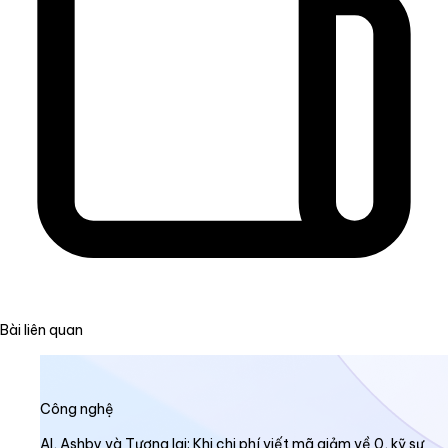
Bài liên quan
Công nghệ
AI, Ashby và Tương lai: Khi chi phí viết mã giảm về 0, kỹ sư