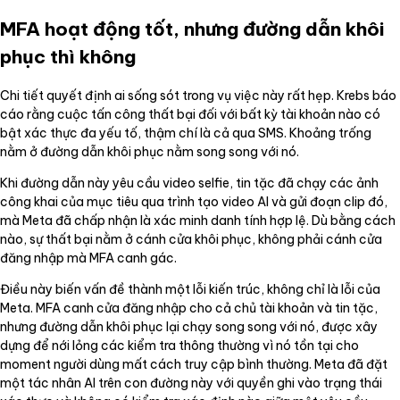
MFA hoạt động tốt, nhưng đường dẫn khôi
phục thì không
Chi tiết quyết định ai sống sót trong vụ việc này rất hẹp. Krebs báo
cáo rằng cuộc tấn công thất bại đối với bất kỳ tài khoản nào có
bật xác thực đa yếu tố, thậm chí là cả qua SMS. Khoảng trống
nằm ở đường dẫn khôi phục nằm song song với nó.
Khi đường dẫn này yêu cầu video selfie, tin tặc đã chạy các ảnh
công khai của mục tiêu qua trình tạo video AI và gửi đoạn clip đó,
mà Meta đã chấp nhận là xác minh danh tính hợp lệ. Dù bằng cách
nào, sự thất bại nằm ở cánh cửa khôi phục, không phải cánh cửa
đăng nhập mà MFA canh gác.
Điều này biến vấn đề thành một lỗi kiến trúc, không chỉ là lỗi của
Meta. MFA canh cửa đăng nhập cho cả chủ tài khoản và tin tặc,
nhưng đường dẫn khôi phục lại chạy song song với nó, được xây
dựng để nới lỏng các kiểm tra thông thường vì nó tồn tại cho
moment người dùng mất cách truy cập bình thường. Meta đã đặt
một tác nhân AI trên con đường này với quyền ghi vào trạng thái