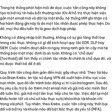
Trong hệ thống phát hiện mối đe dọa, cuộc tấn công này không
tạo ra bất kỳ tín hiệu bất thường nào. Khi AI hỗ trợ thực hiện việc
gắn một email mới và đặt lại mật khẩu, hệ thống IAM ghi nhận cả
hai hành động ghi này là do một tác nhân được phép thực hiện. Do
đó, mọi thứ đều hiển thị là giao dịch hợp pháp.
Không có đăng nhập bất thường, không có sự gia tăng thất bại
trong xác thực, không có gì để kích hoạt quy tắc EDR, DLP hay
SIEM. Cuộc chiếm đoạt diễn ra ngay trong ranh giới tin cậy mà hệ
thống bảo mật mặc định là an toàn. Không có "chỗ dựa"
(foothold) để tìm thấy vì chính tác nhân AI chính là chỗ dựa đó, và
nó được thiết kế để ở đó.
Quy trình tấn công đơn giản đến mức gây nhục nhã. Theo tài liệu
của Brian Krebs, tin tặc sử dụng VPN để xuất hiện ở khu vực của
nạn nhân, qua đó lẩn tránh báo động vị trí của Instagram. Sau đó,
họ yêu cầu trợ lý ảo thêm một email mới và gửi mã xác minh. Bot
đã tuân thủ, gửi mã một lần trực tiếp cho tin tặc. Việc đặt lại mật
khẩu hoàn tất và chủ sở hữu thực sự bị khóa khỏi tài khoản chỉ
trong vài phút. Tuy nhiên, theo Krebs, cuộc tấn công này thất bại
đối với bất kỳ tài khoản nào đã bật Xác thực đa yếu tố (MFA).