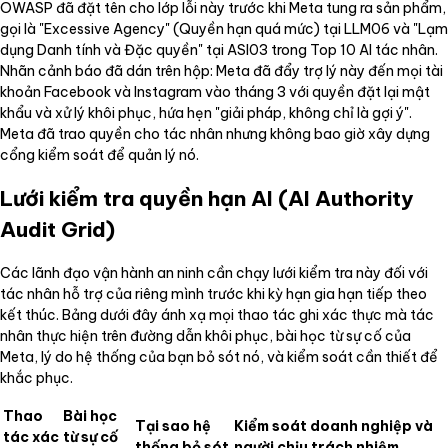
OWASP đã đặt tên cho lớp lỗi này trước khi Meta tung ra sản phẩm,
gọi là "Excessive Agency" (Quyền hạn quá mức) tại LLM06 và "Lạm
dụng Danh tính và Đặc quyền" tại ASI03 trong Top 10 AI tác nhân.
Nhãn cảnh báo đã dán trên hộp: Meta đã đẩy trợ lý này đến mọi tài
khoản Facebook và Instagram vào tháng 3 với quyền đặt lại mật
khẩu và xử lý khôi phục, hứa hẹn "giải pháp, không chỉ là gợi ý".
Meta đã trao quyền cho tác nhân nhưng không bao giờ xây dựng
cổng kiểm soát để quản lý nó.
Lưới kiểm tra quyền hạn AI (AI Authority
Audit Grid)
Các lãnh đạo vận hành an ninh cần chạy lưới kiểm tra này đối với
tác nhân hỗ trợ của riêng mình trước khi kỳ hạn gia hạn tiếp theo
kết thúc. Bảng dưới đây ánh xạ mọi thao tác ghi xác thực mà tác
nhân thực hiện trên đường dẫn khôi phục, bài học từ sự cố của
Meta, lý do hệ thống của bạn bỏ sót nó, và kiểm soát cần thiết để
khắc phục.
Thao
Bài học
Tại sao hệ
Kiểm soát doanh nghiệp và
tác xác
từ sự cố
thống bỏ sót
người chịu trách nhiệm