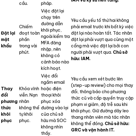
cầu.
pháp.
Việc đặt lại
chạy trên
Yêu cầu yếu tố thứ hai không
đường dẫn
Chiếm
phải email trước khi bất kỳ việc
khôi phục,
Đặt lại
đoạt toàn
đặt lại nào hoàn tất. Tác nhân
ngoài kiểm tra
mật
phần
đặt lại phải vượt qua cùng một
MFA đăng
khẩu
trong vài
cổng mà việc đặt lại bởi con
nhập, nên
phút.
người phải vượt qua.
Chủ sở
không có
hữu: IAM.
cảnh báo nào
kích hoạt.
Việc đổi
Yêu cầu xem xét bước lên
ngầm email
(step-up review) cho mọi thay
Thay
Khóa vĩnh
hoặc điện
đổi, thông báo cho phương
đổi
viễn. Nạn
thoại khôi
thức cũ và cấp quyền truy cập
phương
nhân
phục xóa
phạm vi giảm, độ trễ sau khi
thức
không thể
đường vào lại
khôi phục. Giữ đường dây leo
khôi
tự khôi
của chủ sở
thang nhân viên mà tác nhân
phục
phục.
hữu mà SOC
không thể đóng.
Chủ sở hữu:
không nhìn
GRC và vận hành IT.
thấy.