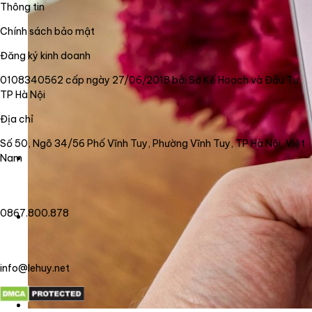
Thông tin
Chính sách bảo mật
Đăng ký kinh doanh
0108340562 cấp ngày 27/06/2018 bởi Sở Kế Hoạch và Đầu Tư
TP Hà Nội
Địa chỉ
Số 50, Ngõ 34/56 Phố Vĩnh Tuy, Phường Vĩnh Tuy, TP Hà Nội, Việt
Nam
0867.800.878
info@lehuy.net