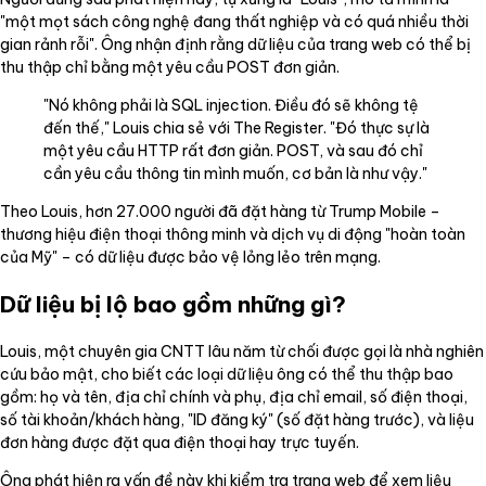
"một mọt sách công nghệ đang thất nghiệp và có quá nhiều thời
gian rảnh rỗi". Ông nhận định rằng dữ liệu của trang web có thể bị
thu thập chỉ bằng một yêu cầu POST đơn giản.
"Nó không phải là SQL injection. Điều đó sẽ không tệ
đến thế," Louis chia sẻ với The Register. "Đó thực sự là
một yêu cầu HTTP rất đơn giản. POST, và sau đó chỉ
cần yêu cầu thông tin mình muốn, cơ bản là như vậy."
Theo Louis, hơn 27.000 người đã đặt hàng từ Trump Mobile –
thương hiệu điện thoại thông minh và dịch vụ di động "hoàn toàn
của Mỹ" – có dữ liệu được bảo vệ lỏng lẻo trên mạng.
Dữ liệu bị lộ bao gồm những gì?
Louis, một chuyên gia CNTT lâu năm từ chối được gọi là nhà nghiên
cứu bảo mật, cho biết các loại dữ liệu ông có thể thu thập bao
gồm: họ và tên, địa chỉ chính và phụ, địa chỉ email, số điện thoại,
số tài khoản/khách hàng, "ID đăng ký" (số đặt hàng trước), và liệu
đơn hàng được đặt qua điện thoại hay trực tuyến.
Ông phát hiện ra vấn đề này khi kiểm tra trang web để xem liệu