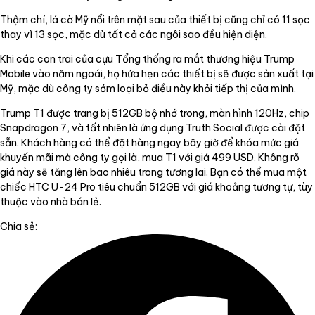
Thậm chí, lá cờ Mỹ nổi trên mặt sau của thiết bị cũng chỉ có 11 sọc
thay vì 13 sọc, mặc dù tất cả các ngôi sao đều hiện diện.
Khi các con trai của cựu Tổng thống ra mắt thương hiệu Trump
Mobile vào năm ngoái, họ hứa hẹn các thiết bị sẽ được sản xuất tại
Mỹ, mặc dù công ty sớm loại bỏ điều này khỏi tiếp thị của mình.
Trump T1 được trang bị 512GB bộ nhớ trong, màn hình 120Hz, chip
Snapdragon 7, và tất nhiên là ứng dụng Truth Social được cài đặt
sẵn. Khách hàng có thể đặt hàng ngay bây giờ để khóa mức giá
khuyến mãi mà công ty gọi là, mua T1 với giá 499 USD. Không rõ
giá này sẽ tăng lên bao nhiêu trong tương lai. Bạn có thể mua một
chiếc HTC U-24 Pro tiêu chuẩn 512GB với giá khoảng tương tự, tùy
thuộc vào nhà bán lẻ.
Chia sẻ: