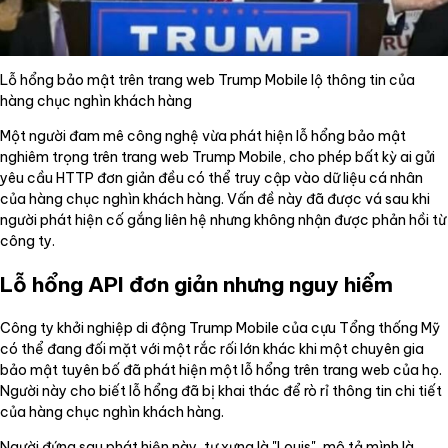
Lỗ hổng bảo mật trên trang web Trump Mobile lộ thông tin của
hàng chục nghìn khách hàng
Một người đam mê công nghệ vừa phát hiện lỗ hổng bảo mật
nghiêm trọng trên trang web Trump Mobile, cho phép bất kỳ ai gửi
yêu cầu HTTP đơn giản đều có thể truy cập vào dữ liệu cá nhân
của hàng chục nghìn khách hàng. Vấn đề này đã được vá sau khi
người phát hiện cố gắng liên hệ nhưng không nhận được phản hồi từ
công ty.
Lỗ hổng API đơn giản nhưng nguy hiểm
Công ty khởi nghiệp di động Trump Mobile của cựu Tổng thống Mỹ
có thể đang đối mặt với một rắc rối lớn khác khi một chuyên gia
bảo mật tuyên bố đã phát hiện một lỗ hổng trên trang web của họ.
Người này cho biết lỗ hổng đã bị khai thác để rò rỉ thông tin chi tiết
của hàng chục nghìn khách hàng.
Người đứng sau phát hiện này, tự xưng là "Louis", mô tả mình là