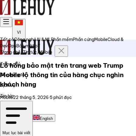
VI
Tất cả
Công nghệ
AI & ML
Phần mềm
Phần cứng
Mobile
Cloud &
DevOps
Bảo mật
IoT
Trang chủ
/
Tin tức
/
Mobile
Trang chủ
Lỗ hổng bảo mật trên trang web Trump
Mobile lộ thông tin của hàng chục nghìn
Về chúng tôi
khách hàng
Dịch vụ
Tin tức
Mobile
22 tháng 5, 2026
·
5
phút đọc
Liên hệ
Tiếng Việt
English
Mục lục bài viết