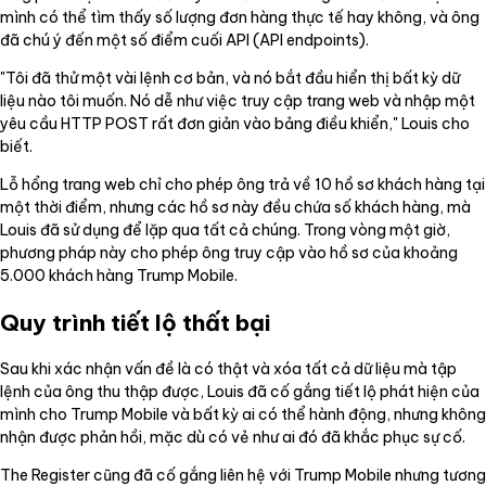
mình có thể tìm thấy số lượng đơn hàng thực tế hay không, và ông
đã chú ý đến một số điểm cuối API (API endpoints).
"Tôi đã thử một vài lệnh cơ bản, và nó bắt đầu hiển thị bất kỳ dữ
liệu nào tôi muốn. Nó dễ như việc truy cập trang web và nhập một
yêu cầu HTTP POST rất đơn giản vào bảng điều khiển," Louis cho
biết.
Lỗ hổng trang web chỉ cho phép ông trả về 10 hồ sơ khách hàng tại
một thời điểm, nhưng các hồ sơ này đều chứa số khách hàng, mà
Louis đã sử dụng để lặp qua tất cả chúng. Trong vòng một giờ,
phương pháp này cho phép ông truy cập vào hồ sơ của khoảng
5.000 khách hàng Trump Mobile.
Quy trình tiết lộ thất bại
Sau khi xác nhận vấn đề là có thật và xóa tất cả dữ liệu mà tập
lệnh của ông thu thập được, Louis đã cố gắng tiết lộ phát hiện của
mình cho Trump Mobile và bất kỳ ai có thể hành động, nhưng không
nhận được phản hồi, mặc dù có vẻ như ai đó đã khắc phục sự cố.
The Register cũng đã cố gắng liên hệ với Trump Mobile nhưng tương