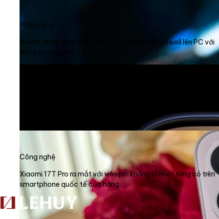
Phần cứng
Nvidia chính thức đưa siêu vi xử lý Grace Blackwell lên PC với
dòng notebook RTX Spark
Công nghệ
Siri AI mới của Apple: "Tôi không ở đây để làm người yêu của
bạn"
Công nghệ
Xiaomi 17T Pro ra mắt với viên pin khổng lồ nhất từng có trên
smartphone quốc tế của hãng