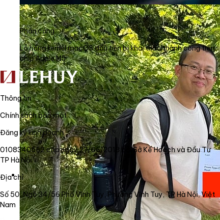
Phần cứng
Lỗ hổng kernel macOS đầu tiên bị khai thác thành công trên
chip Apple M5
Thông tin
Chính sách bảo mật
Đăng ký kinh doanh
0108340562 cấp ngày 27/06/2018 bởi Sở Kế Hoạch và Đầu Tư
TP Hà Nội
Địa chỉ
Số 50, Ngõ 34/56 Phố Vĩnh Tuy, Phường Vĩnh Tuy, TP Hà Nội, Việt
Nam