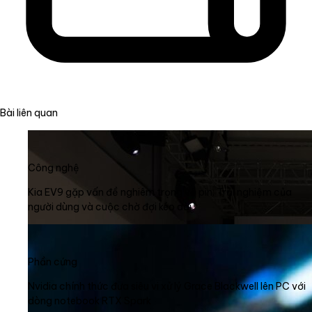
Bài liên quan
Công nghệ
Kia EV9 gặp vấn đề nghiêm trọng về pin: Trải nghiệm của
người dùng và cuộc chờ đợi kéo dài
Phần cứng
Nvidia chính thức đưa siêu vi xử lý Grace Blackwell lên PC với
dòng notebook RTX Spark