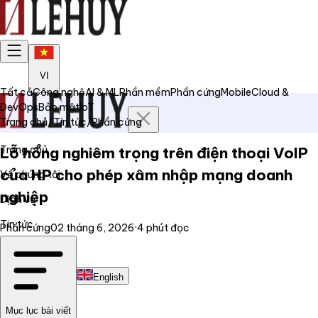
VI
Tất cả
Công nghệ
AI & ML
Phần mềm
Phần cứng
Mobile
Cloud &
DevOps
Bảo mật
IoT
Trang chủ
/
Tin tức
/
Phần cứng
Trang chủ
Lỗ hổng nghiêm trọng trên điện thoại VoIP
của HP cho phép xâm nhập mạng doanh
Về chúng tôi
nghiệp
Dịch vụ
Tin tức
Phần cứng
02 tháng 6, 2026
·
4
phút đọc
Liên hệ
Tiếng Việt
English
Mục lục bài viết