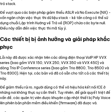
trỏ stack.
Để vượt qua các biện pháp giảm thiểu ASLR và No Execute (NX) -
vốn ngăn chặn việc thực thi dữ liệu stack - kẻ tấn công có thể sử
dụng chuỗi Lập trình Hướng về Trả về (ROP) chứa các byte null.
Điều này dẫn đến việc thực thi mã tùy ý.
Các thiết bị bị ảnh hưởng và giải pháp khắc
phục
Lỗi này đã được xác nhận trên các dòng điện thoại VoIP HP VVX
series (bao gồm VVX 150, VVX 250, VVX 350 và VVX 450) và
dòng Trio IP Conference series (bao gồm Trio 8800, Trio 8500 và
Trio 8300). Hiện tại, các bản vá đã có sẵn cho tất cả các thiết bị
này.
Để giảm thiểu rủi ro, người dùng có thể vô hiệu hóa kết nối ICE ở
những nơi không thực sự cần thiết. Tuy nhiên, để giải quyết triệt để
vấn đề, các quản trị viên được khuyên cập nhật thiết bị Poly Voice
lên phiên bản phần mềm điều khiển (firmware) đã được vá.