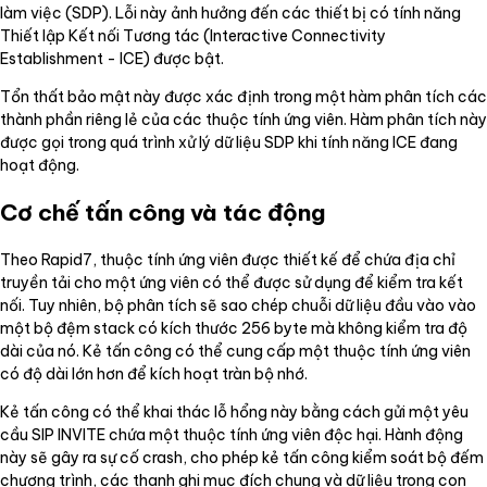
làm việc (SDP). Lỗi này ảnh hưởng đến các thiết bị có tính năng
Thiết lập Kết nối Tương tác (Interactive Connectivity
Establishment - ICE) được bật.
Tổn thất bảo mật này được xác định trong một hàm phân tích các
thành phần riêng lẻ của các thuộc tính ứng viên. Hàm phân tích này
được gọi trong quá trình xử lý dữ liệu SDP khi tính năng ICE đang
hoạt động.
Cơ chế tấn công và tác động
Theo Rapid7, thuộc tính ứng viên được thiết kế để chứa địa chỉ
truyền tải cho một ứng viên có thể được sử dụng để kiểm tra kết
nối. Tuy nhiên, bộ phân tích sẽ sao chép chuỗi dữ liệu đầu vào vào
một bộ đệm stack có kích thước 256 byte mà không kiểm tra độ
dài của nó. Kẻ tấn công có thể cung cấp một thuộc tính ứng viên
có độ dài lớn hơn để kích hoạt tràn bộ nhớ.
Kẻ tấn công có thể khai thác lỗ hổng này bằng cách gửi một yêu
cầu SIP INVITE chứa một thuộc tính ứng viên độc hại. Hành động
này sẽ gây ra sự cố crash, cho phép kẻ tấn công kiểm soát bộ đếm
chương trình, các thanh ghi mục đích chung và dữ liệu trong con