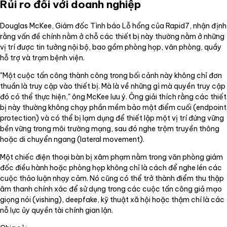
Rủi ro đối với doanh nghiệp
Douglas McKee, Giám đốc Tình báo Lỗ hổng của Rapid7, nhận định
rằng vấn đề chính nằm ở chỗ các thiết bị này thường nằm ở những
vị trí được tin tưởng nội bộ, bao gồm phòng họp, văn phòng, quầy
hỗ trợ và trạm bệnh viện.
"Một cuộc tấn công thành công trong bối cảnh này không chỉ đơn
thuần là truy cập vào thiết bị. Mà là về những gì mà quyền truy cập
đó có thể thực hiện," ông McKee lưu ý. Ông giải thích rằng các thiết
bị này thường không chạy phần mềm bảo mật điểm cuối (endpoint
protection) và có thể bị lạm dụng để thiết lập một vị trí đứng vững
bền vững trong môi trường mạng, sau đó nghe trộm truyền thông
hoặc di chuyển ngang (lateral movement).
Một chiếc điện thoại bàn bị xâm phạm nằm trong văn phòng giám
đốc điều hành hoặc phòng họp không chỉ là cách để nghe lén các
cuộc thảo luận nhạy cảm. Nó cũng có thể trở thành điểm thu thập
âm thanh chính xác để sử dụng trong các cuộc tấn công giả mạo
giọng nói (vishing), deepfake, kỹ thuật xã hội hoặc thậm chí là các
nỗ lực ủy quyền tài chính gian lận.